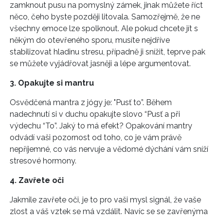
zamknout pusu na pomyslný zámek, jinak můžete říct
něco, čeho byste později litovala. Samozřejmě, že ne
všechny emoce lze spolknout. Ale pokud chcete jít s
někým do otevřeného sporu, musíte nejdříve
stabilizovat hladinu stresu, případně ji snížit, teprve pak
se můžete vyjádřovat jasněji a lépe argumentovat.
3. Opakujte si mantru
Osvědčená mantra z jógy je: "Pusť to”. Během
nadechnutí si v duchu opakujte slovo “Pusť a při
výdechu “To”. Jaký to má efekt? Opakování mantry
odvádí vaši pozornost od toho, co je vám právě
nepříjemné, co vás nervuje a vědomé dýchání vám sníží
stresové hormony.
4. Zavřete oči
Jakmile zavřete oči, je to pro vaši mysl signál, že vaše
zlost a váš vztek se má vzdálit. Navíc se se zavřenýma