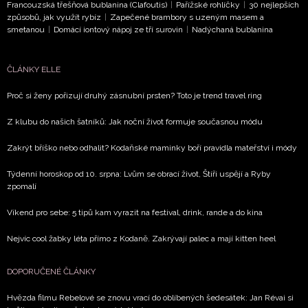
Francouzská třešňová bublanina (Clafoutis)
|
Pařížské rohlíčky
|
30 nejlepších
informace od našich partnerů? Pokud souhlasíte se
způsobů, jak využít rybíz
|
Zapečené brambory s uzeným masem a
zpracováním údajů k tomuto účelu podle
Zásad ochrany
smetanou
|
Domácí iontový nápoj ze tří surovin
|
Nadýchaná bublanina
soukromí BurdaMedia Extra s.r.o.
, zaškrtněte toto pole.
ČLÁNKY ELLE
Proč si ženy pořizují druhý zásnubní prsten? Toto je trend travel ring
Z klubu do našich šatníků: Jak noční život formuje současnou módu
Zakrýt bříško nebo odhalit? Kodaňské maminky boří pravidla mateřství i módy
Týdenní horoskop od 10. srpna: Lvům se obrací život, Štíři uspějí a Ryby
zpomalí
Víkend pro sebe: 5 tipů kam vyrazit na festival, drink, rande a do kina
Nejvíc cool žabky léta přímo z Kodaně. Zakrývají palec a mají kitten heel
DOPORUČENÉ ČLÁNKY
Hvězda filmu Rebelové se znovu vrací do oblíbených šedesátek: Jan Révai si