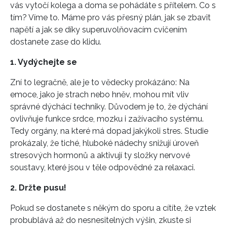
vás vytočí kolega a doma se pohádáte s přítelem. Co s
tím? Víme to. Máme pro vás přesný plán, jak se zbavit
napětí a jak se díky superuvolňovacím cvičením
dostanete zase do klidu.
1. Vydýchejte se
Zní to legračně, ale je to vědecky prokázáno: Na
emoce, jako je strach nebo hněv, mohou mít vliv
správné dýchácí techniky. Důvodem je to, že dýchání
ovlivňuje funkce srdce, mozku i zažívacího systému.
Tedy orgány, na které má dopad jakýkoli stres. Studie
prokázaly, že tiché, hluboké nádechy snižují úroveň
stresových hormonů a aktivují ty složky nervové
soustavy, které jsou v těle odpovědné za relaxaci.
2. Držte pusu!
Pokud se dostanete s někým do sporu a cítíte, že vztek
probublává až do nesnesitelných výšin, zkuste si