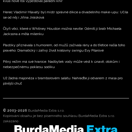
kvůli nové roli vypěstoval parádní knír
Herec Vladimír Hlavatý byl mistr správné dikce a divadelního make-upu: Učila
se od něj i Jiřina Jirásková
Čtyři věci, které o Whitney Houston možná nevíte: Odmítl ji bratr Michaela
Jacksona a měla milenku
Plastiky přiznávala s humorem, od mužů zažívala rány a do třetice našla toho
pravého: Dramatický i zářivý život královny swingu Evy Pilarové
Pitný režim má své hranice. Nadbytek vody může vést k únavě, otokům i
nebezpečnému poklesu sodíku
Už žádná majonéza v bramborovém salátu. Nahraďte ji odvarem z masa pro
plnější chuť
© 2003-2026
BurdaMedia Extra s.r.o.
Kopírování obsahu je bez písemného souhlasu BurdaMedia Extra s.r.o.
zakázáno