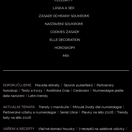
LÁSKA A SEX
ZÁSADY OCHRANY SOUKROMÍ
NASTAVENÍ SOUKROMÍ
COOKIES ZÁSADY
ELLE DECORATION
HOROSKOPY
NEWSLETTER
MIX
ODESLAT
Přihlášením k newsletteru souhlasíte s
Obchodními
DOPORUČUJEME
Pravidla etikety
|
Slovník puberťáků
|
Partnerský
podmínkami společnosti BurdaMedia Extra s.r.o.
a
horoskop
|
Testy a kvízy
|
Andělská čísla
|
Cestování
|
Numerologie podle
data narození
|
Letní trendy
potvrzujete, že jste se seznámili se
Zásadami
ochrany soukromí
- BurdaMedia Extra s.r.o. bude s
AKTUÁLNÍ TÉMATA
Trendy v manikúře
|
Minulé životy dle numerologie
|
Vašimi údaji pracovat zejména k organizaci a
Partnerské vztahy a numerologie
|
Seriál Ulice
|
Plavky na léto 2026
|
Trendy
vyhodnocení akce a zasílání novinek.
boty na léto 2026
VAŘENÍ A RECEPTY
Vláčné domácí housky
|
7 receptů na salátové zálivky
|
Chcete navíc dostávat i další zajímavé a exkluzivní