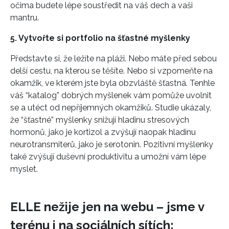
očima budete lépe soustředit na váš dech a vaši
mantru.
5. Vytvořte si portfolio na šťastné myšlenky
Představte si, že ležíte na pláži. Nebo máte před sebou
delší cestu, na kterou se těšíte. Nebo si vzpomeňte na
okamžik, ve kterém jste byla obzvláště šťastná. Tenhle
váš “katalog” dobrých myšlenek vám pomůže uvolnit
se a utéct od nepříjemných okamžiků. Studie ukázaly,
že “šťastné” myšlenky snižují hladinu stresových
hormonů, jako je kortizol a zvýšují naopak hladinu
neurotransmiterů, jako je serotonin. Pozitivní myšlenky
také zvýšují duševní produktivitu a umožní vám lépe
myslet.
ELLE nežije jen na webu – jsme v
terénu i na sociálních sítích: