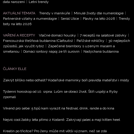
ODESLAT
data narození
|
Letní trendy
AKTUÁLNÍ TÉMATA
Trendy v manikúře
|
Minulé životy dle numerologie
|
Přihlášením k newsletteru souhlasíte s
Obchodními
Partnerské vztahy a numerologie
|
Seriál Ulice
|
Plavky na léto 2026
|
Trendy
podmínkami společnosti BurdaMedia Extra s.r.o.
a
boty na léto 2026
potvrzujete, že jste se seznámili se
Zásadami
VAŘENÍ A RECEPTY
Vláčné domácí housky
|
7 receptů na salátové zálivky
|
ochrany soukromí
- BurdaMedia Extra s.r.o. bude s
Francouzská třešňová bublanina (Clafoutis)
|
Pařížské rohlíčky
|
30 nejlepších
Vašimi údaji pracovat zejména k organizaci a
způsobů, jak využít rybíz
|
Zapečené brambory s uzeným masem a
smetanou
|
Domácí iontový nápoj ze tří surovin
|
Nadýchaná bublanina
vyhodnocení akce a zasílání novinek.
Chcete navíc dostávat i další zajímavé a exkluzivní
ČLÁNKY ELLE
informace od našich partnerů? Pokud souhlasíte se
zpracováním údajů k tomuto účelu podle
Zásad ochrany
Zakrýt bříško nebo odhalit? Kodaňské maminky boří pravidla mateřství i módy
soukromí BurdaMedia Extra s.r.o.
, zaškrtněte toto pole.
Týdenní horoskop od 10. srpna: Lvům se obrací život, Štíři uspějí a Ryby
zpomalí
Víkend pro sebe: 5 tipů kam vyrazit na festival, drink, rande a do kina
Nejvíc cool žabky léta přímo z Kodaně. Zakrývají palec a mají kitten heel
Kreatin po třicítce? Pro ženy může mít větší význam, než se zdá