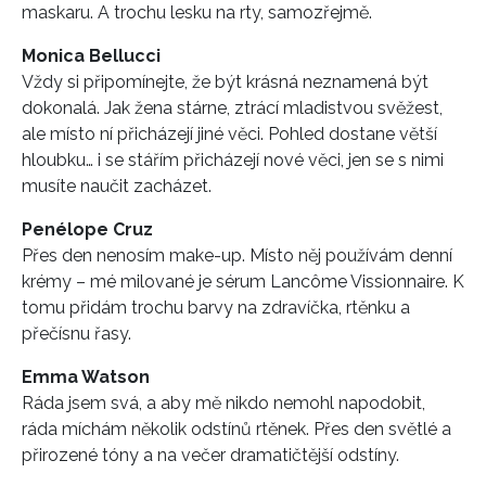
maskaru. A trochu lesku na rty, samozřejmě.
Monica Bellucci
Vždy si připomínejte, že být krásná neznamená být
dokonalá. Jak žena stárne, ztrácí mladistvou svěžest,
ale místo ní přicházejí jiné věci. Pohled dostane větší
hloubku… i se stářím přicházejí nové věci, jen se s nimi
musíte naučit zacházet.
Penélope Cruz
Přes den nenosím make-up. Místo něj používám denní
krémy – mé milované je sérum Lancôme Vissionnaire. K
tomu přidám trochu barvy na zdravíčka, rtěnku a
přečísnu řasy.
Emma Watson
Ráda jsem svá, a aby mě nikdo nemohl napodobit,
ráda míchám několik odstínů rtěnek. Přes den světlé a
přirozené tóny a na večer dramatičtější odstíny.