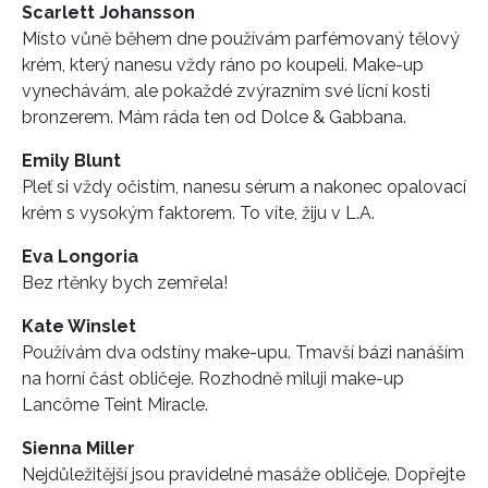
Scarlett Johansson
Místo vůně během dne používám parfémovaný tělový
krém, který nanesu vždy ráno po koupeli. Make-up
vynechávám, ale pokaždé zvýrazním své lícní kosti
bronzerem. Mám ráda ten od Dolce & Gabbana.
Emily Blunt
Pleť si vždy očistím, nanesu sérum a nakonec opalovací
krém s vysokým faktorem. To víte, žiju v L.A.
Eva Longoria
Bez rtěnky bych zemřela!
Kate Winslet
Používám dva odstíny make-upu. Tmavší bázi nanáším
na horní část obličeje. Rozhodně miluji make-up
Lancôme Teint Miracle.
Sienna Miller
Nejdůležitější jsou pravidelné masáže obličeje. Dopřejte