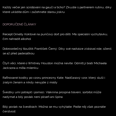
Každý večer jen scrollování na gauči a ticho? Zkuste s partnerem rutinu, díky
které uklidíte dům i zažehnete starou jiskru
DOPORUČENÉ ČLÁNKY
Recept Ornelly Koktové na punčový dort pro děti: Má speciální vychytávku,
čím nahradit alkohol
Dobrosrdečný tlouštík František Černý: Díky své nadváze získával role, oženil
se až před padesátkou
Čtyři věci, které o Whitney Houston možná nevíte: Odmítl ji bratr Michaela
Jacksona a měla milenku
Rafinované kostky po vzoru princezny Kate. Nadčasový vzor, který sluší i
zralým ženám a nikdy nevyjde z módy
Švestky umí potrápit i pomoci. Vláknina prospívá trávení, sorbitol může
nadýmat a bílý povlak není plíseň ani špína
Bílý povlak na švestkách: Možná se mu vyhýbáte. Podle něj však poznáte
čerstvost