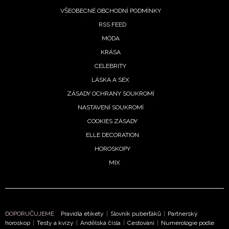
VŠEOBECNÉ OBCHODNÍ PODMÍNKY
RSS FEED
MÓDA
KRÁSA
CELEBRITY
LÁSKA A SEX
ZÁSADY OCHRANY SOUKROMÍ
NASTAVENÍ SOUKROMÍ
COOKIES ZÁSADY
ELLE DECORATION
HOROSKOPY
MIX
NEWSLETTER
DOPORUČUJEME
Pravidla etikety
|
Slovník puberťáků
|
Partnerský
horoskop
|
Testy a kvízy
|
Andělská čísla
|
Cestování
|
Numerologie podle