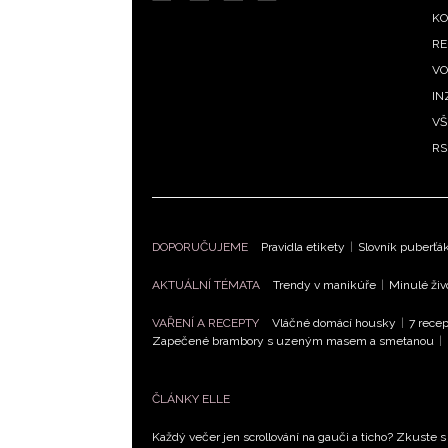
m
KO
RE
VO
IN
VŠ
RS
DOPORUČUJEME
Pravidla etikety
|
Slovník puberťá
AKTUÁLNÍ TÉMATA
Trendy v manikúře
|
Minulé živ
VAŘENÍ A RECEPTY
Vláčné domácí housky
|
7 recep
Zapečené brambory s uzeným masem a smetanou
|
ČLÁNKY ELLE
Každý večer jen scrollování na gauči a ticho? Zkuste s