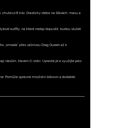
ty zhubnul 8 kilo: Drastický detox na šťávách, masu a
tylové outfity, na které nedají dopustit, budou slušet
ého „smrada” přes vášnivou Drag Queen až k
í vlasům, trávení či srdci. Upravte je a využijte jako
dne: Pomůže správné množství bílkovin a dostatek