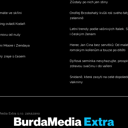
Zůstaly po nich jen stíny
 máte ve skříni
Ondřej Brzobohatý kvůli roli svého tá
zelenině
xing ovládl Kodaň
Letní trendy podle vášnivých Italek. S
i českým ženám
 znovu od nuly
Herec Jan Cina bez servítků: Od mal
emi Moore i Zendaya
romským kořenům a touze po dítěti
rý zraje s časem
Dýňová semínka nevyhazujte, prospívaj
zdravou svačinu i do vaření
Snídaně, která zasytí na celé dopole
vlákniny
dia Extra s.r.o. zakázáno