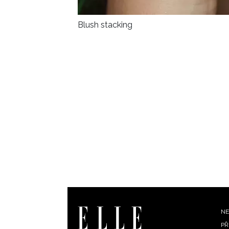
Blush stacking
F
NE
PŘ