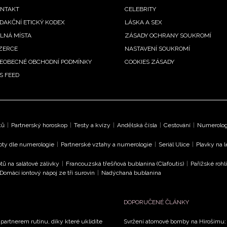
enu
NTAKT
CELEBRITY
DAKČNÍ ETICKÝ KODEX
LÁSKA A SEX
LNÁ MÍSTA
ZÁSADY OCHRANY SOUKROMÍ
ZERCE
NASTAVENÍ SOUKROMÍ
EOBECNÉ OBCHODNÍ PODMÍNKY
COOKIES ZÁSADY
S FEED
ků
|
Partnerský horoskop
|
Testy a kvízy
|
Andělská čísla
|
Cestování
|
Numerologi
oty dle numerologie
|
Partnerské vztahy a numerologie
|
Seriál Ulice
|
Plavky na 
tů na salátové zálivky
|
Francouzská třešňová bublanina (Clafoutis)
|
Pařížské rohl
Domácí iontový nápoj ze tří surovin
|
Nadýchaná bublanina
DOPORUČENÉ ČLÁNKY
 partnerem rutinu, díky které uklidíte
Svržení atomové bomby na Hirošimu: V