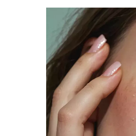
list:
nejlepší
tvářenky
pro
blush
stacking