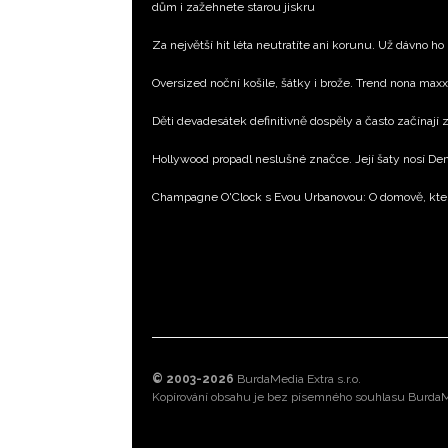
dům i zažehnete starou jiskru
Za největší hit léta neutratíte ani korunu. Už dávno ho
Oversized noční košile, šátky i brože. Trend nona max
Děti devadesátek definitivně dospěly a často začínají
Hollywood propadl neslušné značce. Její šaty nosí D
Champagne O'Clock s Evou Urbanovou: O domově, kte
© 2003-2026
BurdaMedia Extra s.r.o.
Kopírování obsahu je bez písemného souhlasu BurdaMe