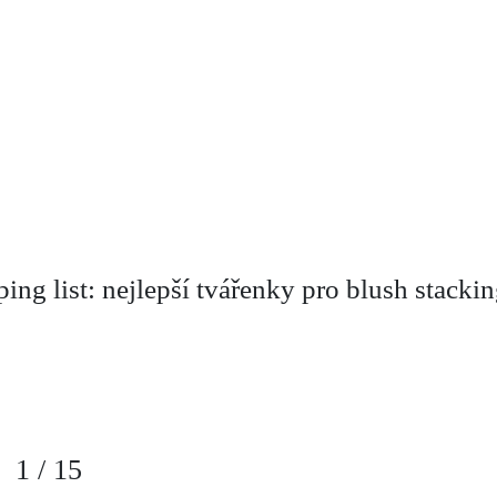
ng list: nejlepší tvářenky pro blush stacki
1
/
15