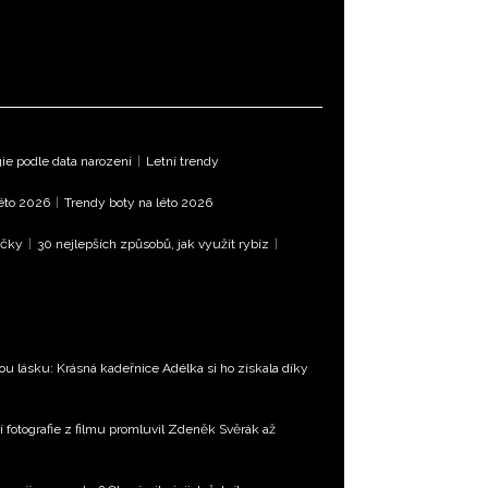
e podle data narození
|
Letní trendy
léto 2026
|
Trendy boty na léto 2026
íčky
|
30 nejlepších způsobů, jak využít rybíz
|
u lásku: Krásná kadeřnice Adélka si ho získala díky
í fotografie z filmu promluvil Zdeněk Svěrák až