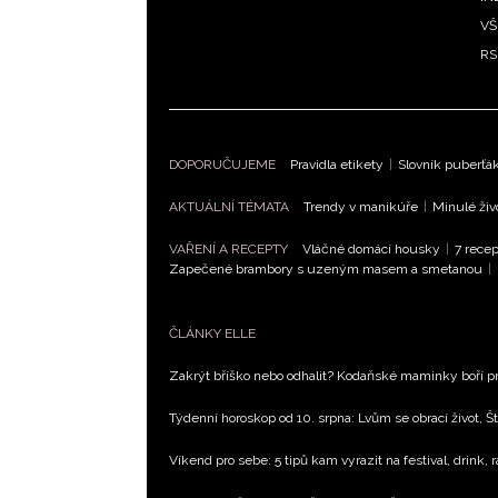
VŠ
RS
DOPORUČUJEME
Pravidla etikety
|
Slovník puberťá
AKTUÁLNÍ TÉMATA
Trendy v manikúře
|
Minulé živ
VAŘENÍ A RECEPTY
Vláčné domácí housky
|
7 recep
Zapečené brambory s uzeným masem a smetanou
|
ČLÁNKY ELLE
Zakrýt bříško nebo odhalit? Kodaňské maminky boří pr
Týdenní horoskop od 10. srpna: Lvům se obrací život, Št
Víkend pro sebe: 5 tipů kam vyrazit na festival, drink, 