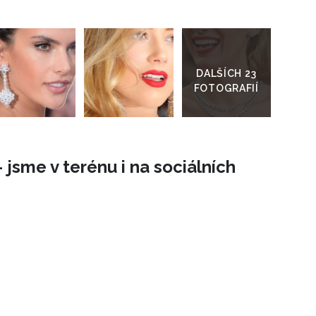
Přejít
do
galerie
 jsme v terénu i na sociálních