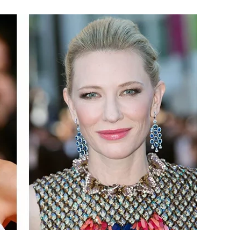
ÁSKA A SEX
ELLEPHORIA
ELLE STOR
ingles
y a on
ex
vatba
OME
NEWSLETTER