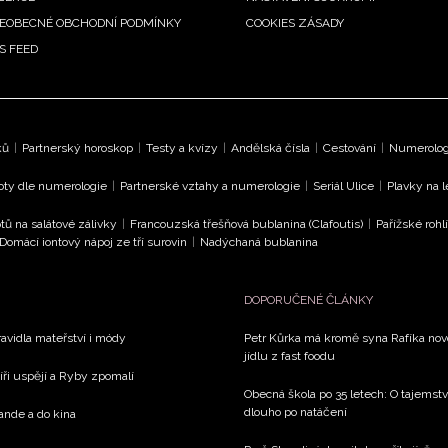
EOBECNÉ OBCHODNÍ PODMÍNKY
COOKIES ZÁSADY
S FEED
ků
|
Partnerský horoskop
|
Testy a kvízy
|
Andělská čísla
|
Cestování
|
Numerologi
oty dle numerologie
|
Partnerské vztahy a numerologie
|
Seriál Ulice
|
Plavky na 
tů na salátové zálivky
|
Francouzská třešňová bublanina (Clafoutis)
|
Pařížské rohl
Domácí iontový nápoj ze tří surovin
|
Nadýchaná bublanina
DOPORUČENÉ ČLÁNKY
avidla mateřství i módy
Petr Kůrka má kromě syna Rafíka novo
jídlu z fast foodu
íři uspějí a Ryby zpomalí
Obecná škola po 35 letech: O tajemstv
dlouho po natáčení
rande a do kina