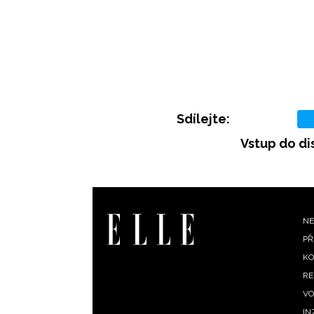
Sdílejte:
Vstup do di
F
NE
PŘ
m
KO
RE
VO
IN