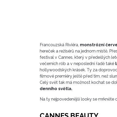
Francouzská Riviéra,
monstrózní červ
hereček a režisérů na jednom místě. Př
festival v Cannes, který v předešlých let
večerních rób a v neposlední řadě také
hollywoodských krásek. Ty za doprovodu 
filmové premiéry ještě před tím, než sl
Celý svět tak má možnost kochat se d
denního světla.
Na ty nejpovedenější looky se mrkněte d
CANNES BEAUTY