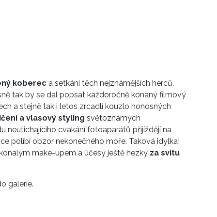
ený koberec
a setkání těch nejznámějších herců,
esně tak by se dal popsat každoročně konaný filmový
ech a stejně tak i letos zrcadlí kouzlo honosných
líčení a vlasový styling
světoznámých
neutichajícího cvakání fotoaparátů přijíždějí na
unce políbí obzor nekonečného moře. Taková idylka!
okonalým make-upem a účesy ještě hezky
za svitu
o galerie.