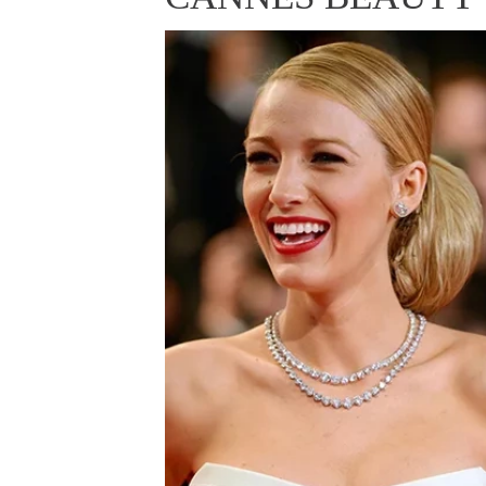
ELLE BEAUTY LOUNGE
L
S
V
S
S
ELLE DECORATION
H
INFORMACE
REDAKCE