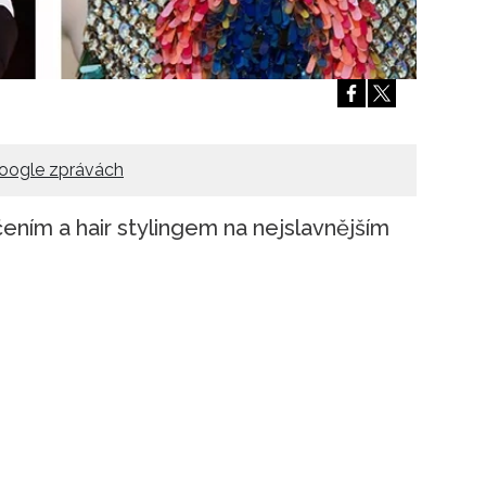
Přihlášením k newsletteru souhlasíte s
Obcho
společnosti BurdaMedia Extra s.r.o.
a potv
Zásadami ochrany soukromí
- BurdaMedia E
pracovat zejména k organizaci a vyhodnocení 
Chcete navíc dostávat i další zajímavé a exkluz
Pokud souhlasíte se zpracováním údajů k tom
oogle zprávách
soukromí BurdaMedia Extra s.r.o.
, zaškrtnět
čením a hair stylingem na nejslavnějším