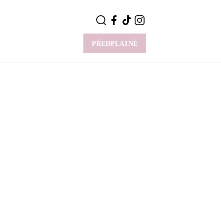
PŘEDPLATNÉ
VÍCE
Y
CELEBRITY
Novinky
Styl slavných
Rozhovory
ie