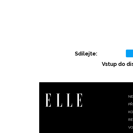
Sdílejte:
Vstup do di
F
NE
PŘ
m
KO
RE
VO