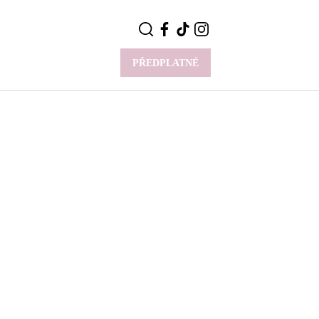
PŘEDPLATNÉ
VÍCE
Y
CELEBRITY
Novinky
Styl slavných
Rozhovory
ie