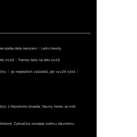
e podle data narození
|
Letní trendy
léto 2026
|
Trendy boty na léto 2026
íčky
|
30 nejlepších způsobů, jak využít rybíz
|
trýc z Národního divadla: Slavný herec se měl
Bartošové: Zpěvačka zavolala svému slavnému