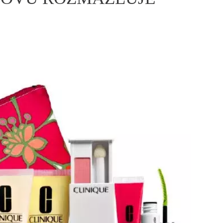
ÁSKA A SEX
ELLEPHORIA
ELLE STOR
ingles
y a on
ex
vatba
OME
NEWSLETTER