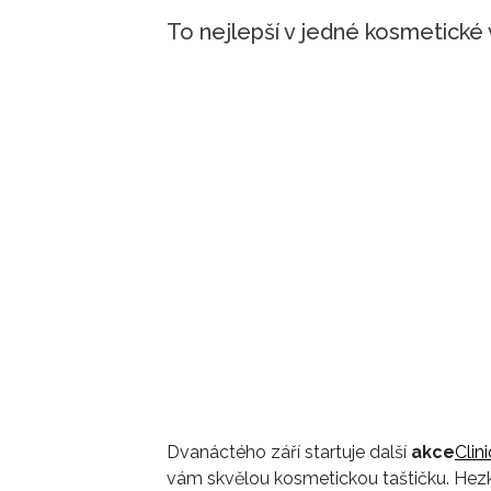
To nejlepší v jedné kosmetické 
Dvanáctého září startuje další
akce
Clin
vám skvělou kosmetickou taštičku. Hezky