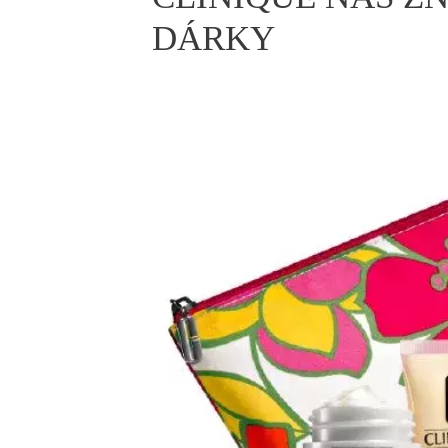
ELLE BEAUTY LOUNGE
L
DÁRKY
S
V
S
S
ELLE DECORATION
H
INFORMACE
REDAKCE