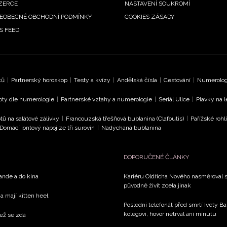
ZERCE
NASTAVENÍ SOUKROMÍ
EOBECNÉ OBCHODNÍ PODMÍNKY
COOKIES ZÁSADY
S FEED
ků
|
Partnerský horoskop
|
Testy a kvízy
|
Andělská čísla
|
Cestování
|
Numerologi
oty dle numerologie
|
Partnerské vztahy a numerologie
|
Seriál Ulice
|
Plavky na 
tů na salátové zálivky
|
Francouzská třešňová bublanina (Clafoutis)
|
Pařížské rohl
Domácí iontový nápoj ze tří surovin
|
Nadýchaná bublanina
DOPORUČENÉ ČLÁNKY
rande a do kina
Kariéru Oldřicha Nového nasměroval s
původně živit zcela jinak
a mají kitten heel
Poslední telefonát před smrtí Ivety 
kolegovi, hovor netrval ani minutu
než se zdá