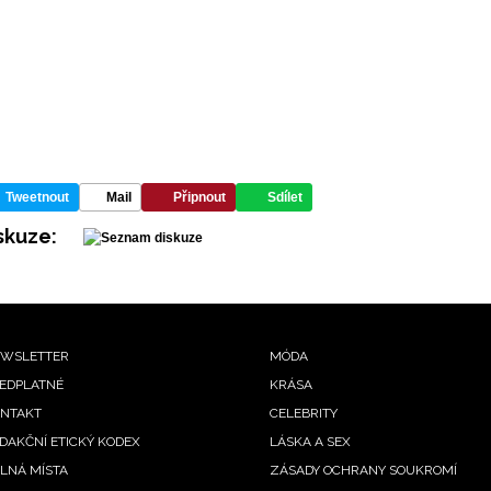
Tweetnout
Mail
Připnout
Sdílet
skuze:
ooter
WSLETTER
MÓDA
EDPLATNÉ
KRÁSA
enu
NTAKT
CELEBRITY
DAKČNÍ ETICKÝ KODEX
LÁSKA A SEX
LNÁ MÍSTA
ZÁSADY OCHRANY SOUKROMÍ