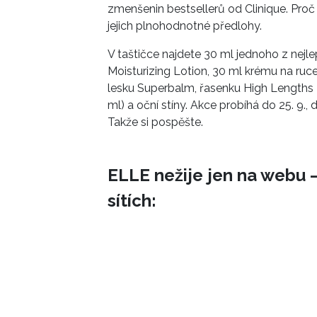
zmenšenin bestsellerů od Clinique. Pro
jejich plnohodnotné předlohy.
V taštičce najdete 30 ml jednoho z nejl
Moisturizing Lotion, 30 ml krému na ru
lesku Superbalm, řasenku High Lengths 
ml) a oční stíny. Akce probíhá do 25. 9.
Takže si pospěšte.
ELLE nežije jen na webu –
sítích: