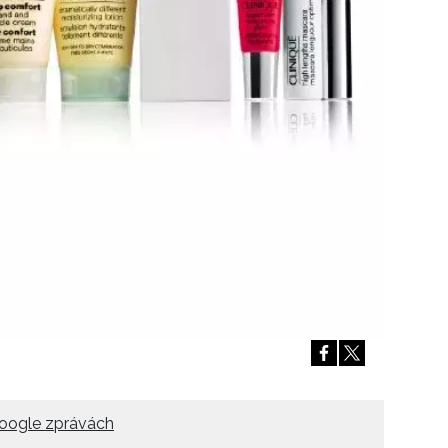
Přihlášením k newsletteru souhlasíte s
Obcho
společnosti BurdaMedia Extra s.r.o.
a potv
Zásadami ochrany soukromí
- BurdaMedia E
pracovat zejména k organizaci a vyhodnocení 
Chcete navíc dostávat i další zajímavé a exkluz
Pokud souhlasíte se zpracováním údajů k tom
soukromí BurdaMedia Extra s.r.o.
, zaškrtnět
oogle zprávách