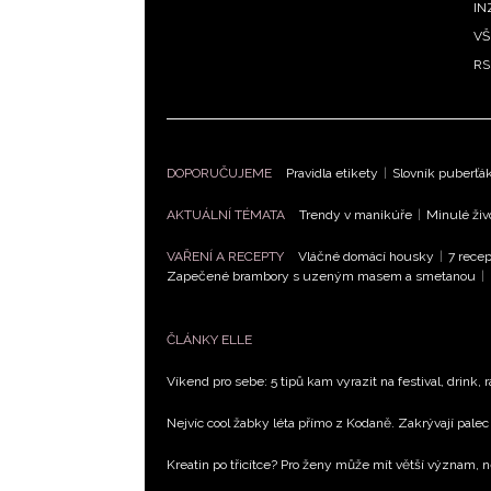
IN
VŠ
RS
DOPORUČUJEME
Pravidla etikety
|
Slovník puberťá
AKTUÁLNÍ TÉMATA
Trendy v manikúře
|
Minulé živ
VAŘENÍ A RECEPTY
Vláčné domácí housky
|
7 recep
Zapečené brambory s uzeným masem a smetanou
|
ČLÁNKY ELLE
Víkend pro sebe: 5 tipů kam vyrazit na festival, drink, 
Nejvíc cool žabky léta přímo z Kodaně. Zakrývají palec 
Kreatin po třicítce? Pro ženy může mít větší význam, 