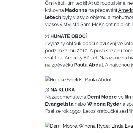
Čím větší, tím lepší! Ať už rozpuštěné,
královna
Madonna
na předávání
Ameri
letech
byly vlasy o objemu a mohutnosti
vlasový stylista Sam McKnight na přehl
2)
HUŇATÉ OBOČÍ
I výrazný oblouk obočí slaví svůj velkol
podzim/zimu 2010. A příští sezonu tom
vrátit do Ameriky 80. let. Narazíme na
na zpěvačku
Paulu Abdul
. A najednou j
3)
NA KLUKA
Nezapomenutelná
Demi Moore
ve fil
Evangelista
nebo
Winona Ryder
a spu
Psal se rok 1990. Letos kraťoučké sestřih