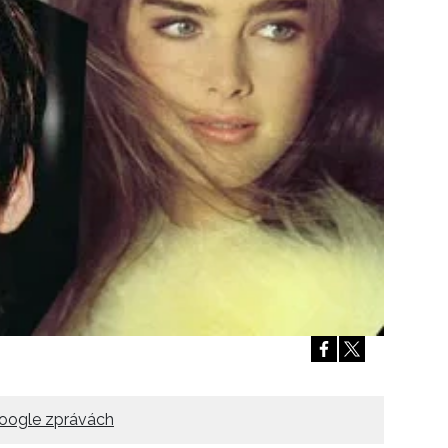
Přihlášením k newsletteru souhlasíte s
Obcho
společnosti BurdaMedia Extra s.r.o.
a potv
Zásadami ochrany soukromí
- BurdaMedia E
pracovat zejména k organizaci a vyhodnocení 
Chcete navíc dostávat i další zajímavé a exkluz
Pokud souhlasíte se zpracováním údajů k tom
soukromí BurdaMedia Extra s.r.o.
, zaškrtnět
oogle zprávách