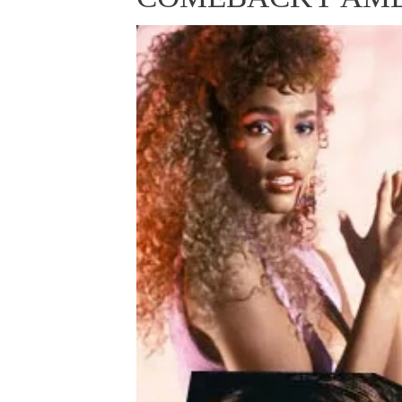
ELLE BEAUTY LOUNGE
L
S
V
S
S
ELLE DECORATION
H
INFORMACE
REDAKCE