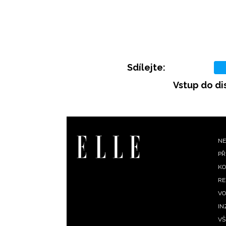
Sdílejte:
Vstup do di
F
NE
PŘ
m
KO
RE
VO
IN
VŠ