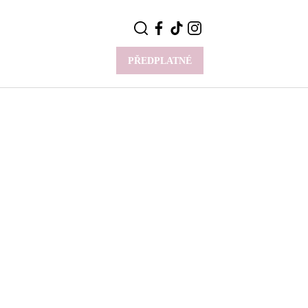
PŘEDPLATNÉ
VÍCE
Y
CELEBRITY
Novinky
Styl slavných
Rozhovory
ie