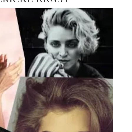
ÁSKA A SEX
ELLEPHORIA
ELLE STOR
ingles
y a on
ex
vatba
OME
NEWSLETTER