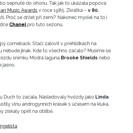
 nebo sepnuté do ohonu. Tak jak to ukázala popová
can Music Awards
v roce 1985. Zkrátka –
v 80.
. Proč se držet při zemi? Nakonec myslel na to i
ídce
Chanel
pro tuto sezonu.
epý comeback. Stačí zalovit v přehlídkách na
u nebude jinak. Kde to všechno začalo? Musíme se
 hvězdu snímku Modrá laguna
Brooke Shields
nebo
e jasno.
mu Duch to začala. Následovaly hvězdy jako
Linda
stily vlnu androgynních krásek s účesem na kluka.
y získaly opět na oblibě.