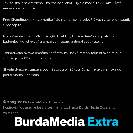
Jak se sbalit na dovolenou na poslední chvíli: Tyhle módní triky vám ušetří
nervy i místo v kufru
Proč Skandinávky nikdy neříkají, že nemají co na sebe? Okopírujte jejich šatník
a pochopíte...
Ikona českého rapu Vladimír 518: Utekl z „dobré rodiny“ do squatu na
Ladronku. 30 let ovlivňuje hudební scénu a dobyl svět kultury
Jednoduchá sýrová omáčka na těstoviny: Když máte v lednici sýr a mléko,
večeře je za 20 minut na stole
Skvělé dýňové lívance s podmáslovou omáčkou: Ochutnejte dýni hokaido
podle Marka Fichtnera
© 2003-2026
BurdaMedia Extra s.r.o.
Kopírování obsahu je bez písemného souhlasu BurdaMedia Extra s.r.o.
zakázáno