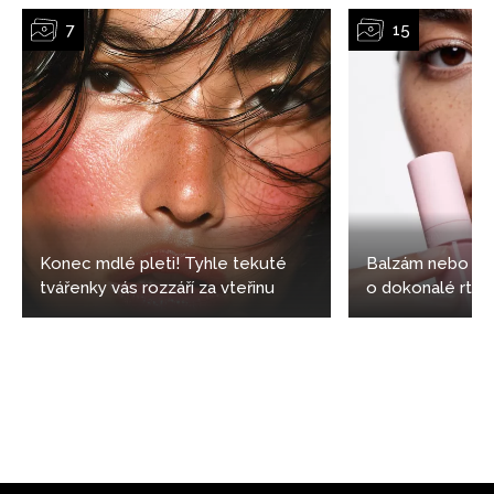
NEWSLETTER
ODESLAT
Konec mdlé pleti! Tyhle tekuté
Balzám nebo les
Přihlášením k newsletteru souhlasíte s
Obchodními
tvářenky vás rozzáří za vteřinu
o dokonalé rty vy
podmínkami společnosti BurdaMedia Extra s.r.o.
a
potvrzujete, že jste se seznámili se
Zásadami
ochrany soukromí
- BurdaMedia Extra s.r.o. bude s
Vašimi údaji pracovat zejména k organizaci a
vyhodnocení akce a zasílání novinek.
Chcete navíc dostávat i další zajímavé a exkluzivní
informace od našich partnerů? Pokud souhlasíte se