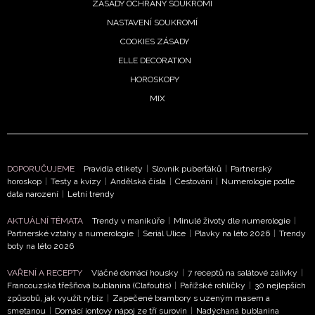
ZÁSADY OCHRANY SOUKROMÍ
NASTAVENÍ SOUKROMÍ
COOKIES ZÁSADY
ELLE DECORATION
HOROSKOPY
MIX
DOPORUČUJEME
Pravidla etikety
|
Slovník puberťáků
|
Partnerský
horoskop
|
Testy a kvízy
|
Andělská čísla
|
Cestování
|
Numerologie podle
data narození
|
Letní trendy
AKTUÁLNÍ TÉMATA
Trendy v manikúře
|
Minulé životy dle numerologie
|
Partnerské vztahy a numerologie
|
Seriál Ulice
|
Plavky na léto 2026
|
Trendy
boty na léto 2026
VAŘENÍ A RECEPTY
Vláčné domácí housky
|
7 receptů na salátové zálivky
|
Francouzská třešňová bublanina (Clafoutis)
|
Pařížské rohlíčky
|
30 nejlepších
způsobů, jak využít rybíz
|
Zapečené brambory s uzeným masem a
smetanou
|
Domácí iontový nápoj ze tří surovin
|
Nadýchaná bublanina