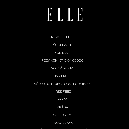
zpracováním údajů k tomuto účelu podle
Zásad ochrany
soukromí BurdaMedia Extra s.r.o.
, zaškrtněte toto pole.
Footer
NEWSLETTER
PŘEDPLATNÉ
menu
KONTAKT
REDAKČNÍ ETICKÝ KODEX
VOLNÁ MÍSTA
INZERCE
VŠEOBECNÉ OBCHODNÍ PODMÍNKY
RSS FEED
MÓDA
KRÁSA
CELEBRITY
LÁSKA A SEX