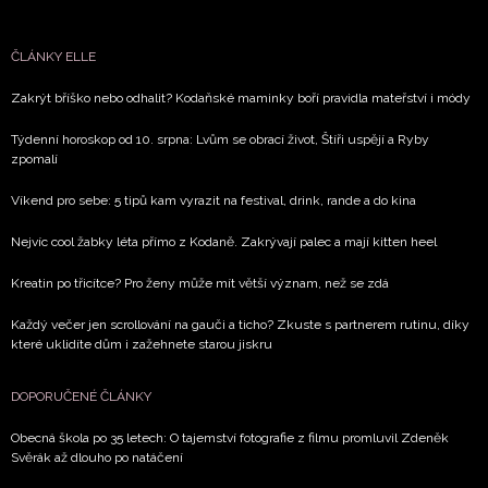
ČLÁNKY ELLE
Zakrýt bříško nebo odhalit? Kodaňské maminky boří pravidla mateřství i módy
Týdenní horoskop od 10. srpna: Lvům se obrací život, Štíři uspějí a Ryby
zpomalí
Víkend pro sebe: 5 tipů kam vyrazit na festival, drink, rande a do kina
Nejvíc cool žabky léta přímo z Kodaně. Zakrývají palec a mají kitten heel
Kreatin po třicítce? Pro ženy může mít větší význam, než se zdá
Každý večer jen scrollování na gauči a ticho? Zkuste s partnerem rutinu, díky
které uklidíte dům i zažehnete starou jiskru
DOPORUČENÉ ČLÁNKY
Obecná škola po 35 letech: O tajemství fotografie z filmu promluvil Zdeněk
Svěrák až dlouho po natáčení