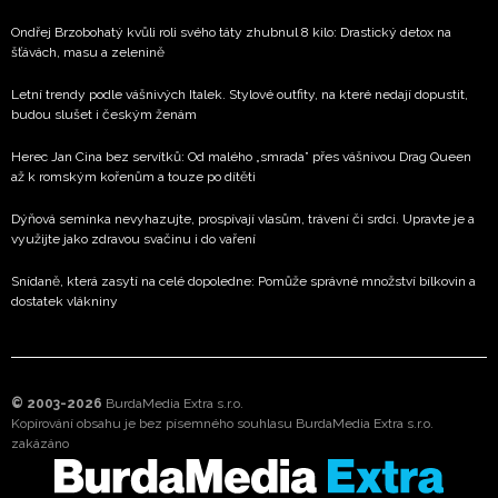
Ondřej Brzobohatý kvůli roli svého táty zhubnul 8 kilo: Drastický detox na
šťávách, masu a zelenině
Letní trendy podle vášnivých Italek. Stylové outfity, na které nedají dopustit,
budou slušet i českým ženám
Herec Jan Cina bez servítků: Od malého „smrada” přes vášnivou Drag Queen
až k romským kořenům a touze po dítěti
Dýňová semínka nevyhazujte, prospívají vlasům, trávení či srdci. Upravte je a
využijte jako zdravou svačinu i do vaření
Snídaně, která zasytí na celé dopoledne: Pomůže správné množství bílkovin a
dostatek vlákniny
© 2003-2026
BurdaMedia Extra s.r.o.
Kopírování obsahu je bez písemného souhlasu BurdaMedia Extra s.r.o.
zakázáno