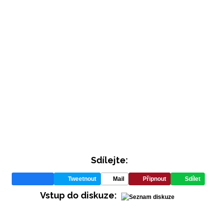
Sdílejte:
Tweetnout
Mail
Připnout
Sdílet
Vstup do diskuze: