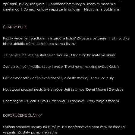
způsobů, jak využít rybíz
|
Zapečené brambory s uzeným masem a
smetanou
|
Domácí iontový nápoj ze tří surovin
|
Nadýchaná bublanina
Přihlášením k newsletteru souhlasíte s
Obchodními
podmínkami společnosti BurdaMedia Extra s.r.o.
a
ČLÁNKY ELLE
potvrzujete, že jste se seznámili se
Zásadami
ochrany soukromí
- BurdaMedia Extra s.r.o. bude s
Každý večer jen scrollování na gauči a ticho? Zkuste s partnerem rutinu, díky
Vašimi údaji pracovat zejména k organizaci a
které uklidíte dům i zažehnete starou jiskru
vyhodnocení akce a zasílání novinek.
Za největší hit léta neutratíte ani korunu. Už dávno ho máte ve skříni
Chcete navíc dostávat i další zajímavé a exkluzivní
Oversized noční košile, šátky i brože. Trend nona maxxing ovládl Kodaň
informace od našich partnerů? Pokud souhlasíte se
zpracováním údajů k tomuto účelu podle
Zásad ochrany
Děti devadesátek definitivně dospěly a často začínají znovu od nuly
soukromí BurdaMedia Extra s.r.o.
, zaškrtněte toto pole.
Hollywood propadl neslušné značce. Její šaty nosí Demi Moore i Zendaya
Champagne O'Clock s Evou Urbanovou: O domově, který zraje s časem
DOPORUČENÉ ČLÁNKY
Svržení atomové bomby na Hirošimu: V nepředstavitelném žáru se část lidí
vypařila. Zůstaly po nich jen stíny