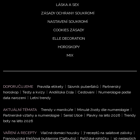
LÁSKA A SEX
ZÁSADY OCHRANY SOUKROMÍ
NASTAVENÍ SOUKROMÍ
COOKIES ZÁSADY
ELLE DECORATION
HOROSKOPY
MIX
DOPORUČUJEME
Pravidla etikety
|
Slovník puberťáků
|
Partnerský
horoskop
|
Testy a kvízy
|
Andělská čísla
|
Cestování
|
Numerologie podle
data narození
|
Letní trendy
AKTUÁLNÍ TÉMATA
Trendy v manikúře
|
Minulé životy dle numerologie
|
Partnerské vztahy a numerologie
|
Seriál Ulice
|
Plavky na léto 2026
|
Trendy
boty na léto 2026
NEWSLETTER
VAŘENÍ A RECEPTY
Vláčné domácí housky
|
7 receptů na salátové zálivky
|
Francouzská třešňová bublanina (Clafoutis)
|
Pařížské rohlíčky
|
30 nejlepších
ODESLAT