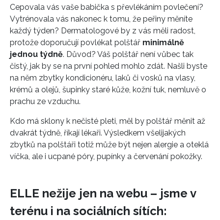
Cepovala vás vaše babička s převlékáním povlečení?
Vytrénovala vás nakonec k tomu, že peřiny měníte
každý týden? Dermatologové by z vás měli radost,
protože doporučují povlékat polštář
minimálně
jednou týdně
. Důvod? Váš polštář není vůbec tak
čistý, jak by se na první pohled mohlo zdát. Našli byste
na něm zbytky kondicionéru, laků či vosků na vlasy,
krémů a olejů, šupinky staré kůže, kožní tuk, nemluvě o
prachu ze vzduchu.
Kdo má sklony k nečisté pleti, měl by polštář měnit až
dvakrát týdně, říkají lékaři. Výsledkem všelijakých
zbytků na polštáři totiž může být nejen alergie a oteklá
víčka, ale i ucpané póry, pupínky a červenání pokožky.
ELLE nežije jen na webu – jsme v
terénu i na sociálních sítích: