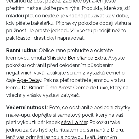
většinou už dost pozdě. Začněte být akční ještě
předtím, než se ukáže první rýha. Produkty, které zajistí
mladou pleť co nejdéle, je vhodné používat už v době,
kdy píšete bakalářku. Přípravky pokožce dodají vláhu a
pružnost. Je prostě jednodušší všemu předejít než to
pak (často i drasticky) napravovat.
Ranní rutina:
Obličej ráno probuďte a očistěte
krémovou emulzí
Shiseido Benefiance Extra
. Abyste
pokožku ochránili před celodenním působením
negativních vlivů, aplikujte sérum z výtažků černého
čaje
Age-Delay
. Pak na pleť rozetřete jemnou vrstvu
krému
Dr. Brandt Time Arrest Crème de Luxe
, který na
všechny vrásky vystaví zatykač.
Večerní nutnost:
Poté, co odstraníte poslední zbytky
make-upu, dopřejte si sametový pocit, který na vaší
pleti vykouzlí pár kapek
séra La Mer
. Pokožku také
jednou za čas hýčkejte rituálem od šamanů z
Dioru
,
jenž vás odmění jasnou a zdravou tváří. Jemným