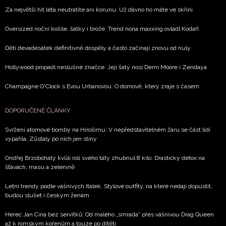
Za největší hit léta neutratíte ani korunu. Už dávno ho máte ve skříni
Oversized noční košile, šátky i brože. Trend nona maxxing ovládl Kodaň
Děti devadesátek definitivně dospěly a často začínají znovu od nuly
Hollywood propadl neslušné značce. Její šaty nosí Demi Moore i Zendaya
Champagne O'Clock s Evou Urbanovou: O domově, který zraje s časem
DOPORUČENÉ ČLÁNKY
Svržení atomové bomby na Hirošimu: V nepředstavitelném žáru se část lidí
vypařila. Zůstaly po nich jen stíny
Ondřej Brzobohatý kvůli roli svého táty zhubnul 8 kilo: Drastický detox na
šťávách, masu a zelenině
Letní trendy podle vášnivých Italek. Stylové outfity, na které nedají dopustit,
budou slušet i českým ženám
Herec Jan Cina bez servítků: Od malého „smrada” přes vášnivou Drag Queen
až k romským kořenům a touze po dítěti