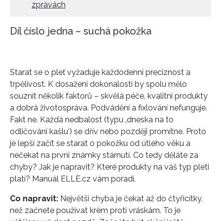
zprávách
Díl číslo jedna – suchá pokožka
Starat se o pleť vyžaduje každodenní preciznost a
trpělivost. K dosažení dokonalosti by spolu mělo
souznít několik faktorů – skvělá péče, kvalitní produkty
a dobrá životospráva. Podvádění a fixlování nefunguje.
Fakt ne. Každá nedbalost (typu ‚dneska na to
odličování kašlu‘) se dřív nebo později promítne. Proto
je lepší začít se starat o pokožku od útlého věku a
nečekat na první známky stárnutí. Co tedy děláte za
chyby? Jak je napravit? Které produkty na váš typ pleti
platí? Manuál ELLE.cz vám poradí.
Co napravit:
Největší chyba je čekat až do čtyřicítky,
než začnete používat krém proti vráskám. To je