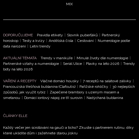
MIX
NEWSLETTER
ODESLAT
DOPORUČUJEME
Pravidla etikety
|
Slovník puberťáků
|
Partnerský
horoskop
|
Testy a kvízy
|
Andělská čísla
|
Cestování
|
Numerologie podle
Přihlášením k newsletteru souhlasíte s
Obchodními
data narození
|
Letní trendy
podmínkami společnosti BurdaMedia Extra s.r.o.
a
AKTUÁLNÍ TÉMATA
Trendy v manikúře
|
Minulé životy dle numerologie
|
potvrzujete, že jste se seznámili se
Zásadami
Partnerské vztahy a numerologie
|
Seriál Ulice
|
Plavky na léto 2026
|
Trendy
ochrany soukromí
- BurdaMedia Extra s.r.o. bude s
boty na léto 2026
Vašimi údaji pracovat zejména k organizaci a
VAŘENÍ A RECEPTY
Vláčné domácí housky
|
7 receptů na salátové zálivky
|
vyhodnocení akce a zasílání novinek.
Francouzská třešňová bublanina (Clafoutis)
|
Pařížské rohlíčky
|
30 nejlepších
způsobů, jak využít rybíz
|
Zapečené brambory s uzeným masem a
Chcete navíc dostávat i další zajímavé a exkluzivní
smetanou
|
Domácí iontový nápoj ze tří surovin
|
Nadýchaná bublanina
informace od našich partnerů? Pokud souhlasíte se
zpracováním údajů k tomuto účelu podle
Zásad ochrany
soukromí BurdaMedia Extra s.r.o.
, zaškrtněte toto pole.
ČLÁNKY ELLE
Každý večer jen scrollování na gauči a ticho? Zkuste s partnerem rutinu, díky
které uklidíte dům i zažehnete starou jiskru