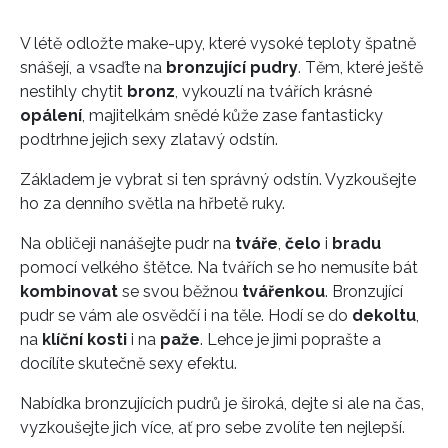
V létě odložte make-upy, které vysoké teploty špatně
snášejí, a vsaďte na
bronzující pudry
. Těm, které ještě
nestihly chytit
bronz
, vykouzlí na tvářích krásné
opálení
, majitelkám snědé kůže zase fantasticky
podtrhne jejich sexy zlatavý odstín.
Základem je vybrat si ten správný odstín. Vyzkoušejte
ho za denního světla na hřbetě ruky.
Na obličeji nanášejte pudr na
tváře
,
čelo
i
bradu
pomocí velkého štětce. Na tvářích se ho nemusíte bát
kombinovat
se svou běžnou
tvářenkou
. Bronzující
pudr se vám ale osvědčí i na těle. Hodí se do
dekoltu
,
na
klíční kosti
i na
paže
. Lehce je jimi poprašte a
docílíte skutečně sexy efektu.
Nabídka bronzujících pudrů je široká, dejte si ale na čas,
vyzkoušejte jich více, ať pro sebe zvolíte ten nejlepší.