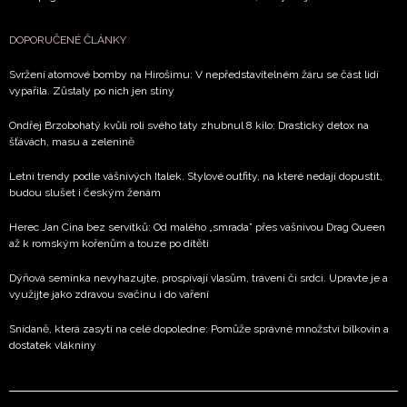
DOPORUČENÉ ČLÁNKY
Svržení atomové bomby na Hirošimu: V nepředstavitelném žáru se část lidí
vypařila. Zůstaly po nich jen stíny
Ondřej Brzobohatý kvůli roli svého táty zhubnul 8 kilo: Drastický detox na
šťávách, masu a zelenině
Letní trendy podle vášnivých Italek. Stylové outfity, na které nedají dopustit,
budou slušet i českým ženám
Herec Jan Cina bez servítků: Od malého „smrada” přes vášnivou Drag Queen
až k romským kořenům a touze po dítěti
Dýňová semínka nevyhazujte, prospívají vlasům, trávení či srdci. Upravte je a
využijte jako zdravou svačinu i do vaření
Snídaně, která zasytí na celé dopoledne: Pomůže správné množství bílkovin a
dostatek vlákniny