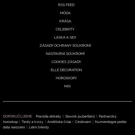
RSS FEED
MÓDA
KRÁSA
CELEBRITY
LÁSKA A SEX
ZÁSADY OCHRANY SOUKROMÍ
NASTAVENÍ SOUKROMÍ
COOKIES ZÁSADY
ELLE DECORATION
HOROSKOPY
MIX
DOPORUČUJEME
Pravidla etikety
|
Slovník puberťáků
|
Partnerský
horoskop
|
Testy a kvízy
|
Andělská čísla
|
Cestování
|
Numerologie podle
data narození
|
Letní trendy