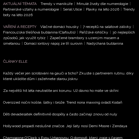
AKTUÁLNÍ TÉMATA
Trendy v manikúře
|
Minulé životy dle numerologie
|
NEWSLETTER
Partnerské vztahy a numerologie
|
Seriál Ulice
|
Plavky na léto 2026
|
Trendy
boty na léto 2026
ODESLAT
VAŘENÍ A RECEPTY
Vláčné domácí housky
|
7 receptů na salátové zálivky
|
Francouzská třešňová bublanina (Clafoutis)
|
Pařížské rohlíčky
|
30 nejlepších
způsobů, jak využít rybíz
|
Zapečené brambory s uzeným masem a
Přihlášením k newsletteru souhlasíte s
Obchodními
smetanou
|
Domácí iontový nápoj ze tří surovin
|
Nadýchaná bublanina
podmínkami společnosti BurdaMedia Extra s.r.o.
a
potvrzujete, že jste se seznámili se
Zásadami
ČLÁNKY ELLE
ochrany soukromí
- BurdaMedia Extra s.r.o. bude s
Vašimi údaji pracovat zejména k organizaci a
Každý večer jen scrollování na gauči a ticho? Zkuste s partnerem rutinu, díky
vyhodnocení akce a zasílání novinek.
které uklidíte dům i zažehnete starou jiskru
Chcete navíc dostávat i další zajímavé a exkluzivní
Za největší hit léta neutratíte ani korunu. Už dávno ho máte ve skříni
informace od našich partnerů? Pokud souhlasíte se
zpracováním údajů k tomuto účelu podle
Zásad ochrany
Oversized noční košile, šátky i brože. Trend nona maxxing ovládl Kodaň
soukromí BurdaMedia Extra s.r.o.
, zaškrtněte toto pole.
Děti devadesátek definitivně dospěly a často začínají znovu od nuly
Hollywood propadl neslušné značce. Její šaty nosí Demi Moore i Zendaya
Champagne O'Clock s Evou Urbanovou: O domově, který zraje s časem