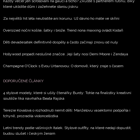
Chcete navíc dostávat i další zajímavé a exkluzivní
Každý večer jen scrollování na gauči a ticho? Zkuste s partnerem rutinu, díky
které uklidíte dům i zažehnete starou jiskru
informace od našich partnerů? Pokud souhlasíte se
zpracováním údajů k tomuto účelu podle
Zásad ochrany
Za největší hit léta neutratíte ani korunu. Už dávno ho máte ve skříni
soukromí BurdaMedia Extra s.r.o.
, zaškrtněte toto pole.
Oversized noční košile, šátky i brože. Trend nona maxxing ovládl Kodaň
Děti devadesátek definitivně dospěly a často začínají znovu od nuly
Hollywood propadl neslušné značce. Její šaty nosí Demi Moore i Zendaya
Champagne O'Clock s Evou Urbanovou: O domově, který zraje s časem
DOPORUČENÉ ČLÁNKY
4 stylové modely, které si ušily čtenářky Burdy: Tohle na finalistky kreativní
soutěže říká návrhářka Beata Rajská
Terezie Kovalová o rozhodnutí nemít děti: Manželovu vasektomii podpořila i
tchyně, prozradila violoncellistka
Letní trendy podle vášnivých Italek. Stylové outfity, na které nedají dopustit,
budou slušet i českým ženám