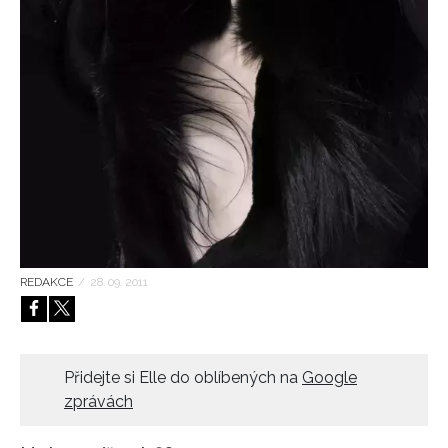
HOME
REDAKCE
/
28. 09. 2011
Přidejte si Elle do oblíbených na
Google
zprávách