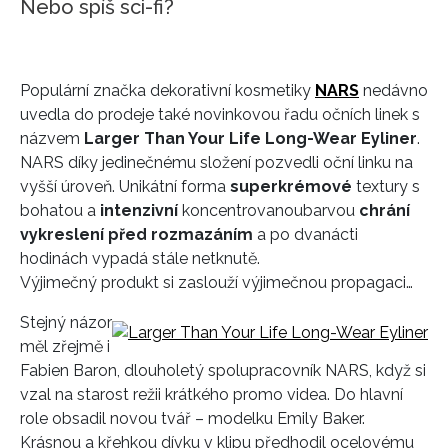
Nebo spíš sci-fi?
Populární značka dekorativní kosmetiky
NARS
nedávno
uvedla do prodeje také novinkovou řadu očních linek s
názvem
Larger Than Your Life Long-Wear Eyliner
.
NARS díky jedinečnému složení pozvedli oční linku na
vyšší úroveň. Unikátní forma
superkrémové
textury s
bohatou a
intenzivní
koncentrovanou
barvou
chrání
vykreslení před rozmazáním
a po dvanácti
hodinách vypadá stále netknutě.
Výjimečný produkt si zaslouží výjimečnou propagaci…
Stejný názor
měl zřejmě i
Fabien Baron, dlouholetý spolupracovník NARS, když si
vzal na starost režii krátkého promo videa. Do hlavní
role obsadil novou tvář – modelku Emily Baker.
Krásnou a křehkou dívku v klipu předhodil ocelovému