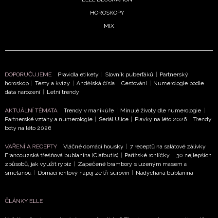
HOROSKOPY
MIX
DOPORUČUJEME
Pravidla etikety
|
Slovník puberťáků
|
Partnerský
horoskop
|
Testy a kvízy
|
Andělská čísla
|
Cestování
|
Numerologie podle
NEWSLETTER
data narození
|
Letní trendy
AKTUÁLNÍ TÉMATA
Trendy v manikúře
|
Minulé životy dle numerologie
|
ODESLAT
Partnerské vztahy a numerologie
|
Seriál Ulice
|
Plavky na léto 2026
|
Trendy
boty na léto 2026
Přihlášením k newsletteru souhlasíte s
Obchodními
VAŘENÍ A RECEPTY
Vláčné domácí housky
|
7 receptů na salátové zálivky
|
podmínkami společnosti BurdaMedia Extra s.r.o.
a
Francouzská třešňová bublanina (Clafoutis)
|
Pařížské rohlíčky
|
30 nejlepších
potvrzujete, že jste se seznámili se
Zásadami
způsobů, jak využít rybíz
|
Zapečené brambory s uzeným masem a
smetanou
|
Domácí iontový nápoj ze tří surovin
|
Nadýchaná bublanina
ochrany soukromí
- BurdaMedia Extra s.r.o. bude s
Vašimi údaji pracovat zejména k organizaci a
vyhodnocení akce a zasílání novinek.
ČLÁNKY ELLE