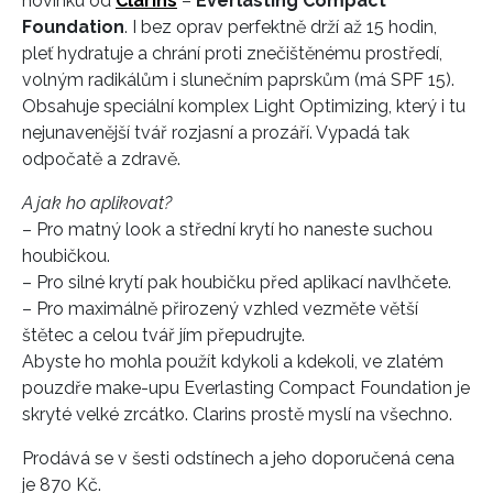
novinku od
Clarins
–
Everlasting Compact
Foundation
. I bez oprav perfektně drží až 15 hodin,
pleť hydratuje a chrání proti znečištěnému prostředí,
volným radikálům i slunečním paprskům (má SPF 15).
Obsahuje speciální komplex Light Optimizing, který i tu
nejunavenější tvář rozjasní a prozáří. Vypadá tak
odpočatě a zdravě.
A jak ho aplikovat?
– Pro matný look a střední krytí ho naneste suchou
houbičkou.
– Pro silné krytí pak houbičku před aplikací navlhčete.
– Pro maximálně přirozený vzhled vezměte větší
štětec a celou tvář jím přepudrujte.
Abyste ho mohla použít kdykoli a kdekoli, ve zlatém
pouzdře make-upu Everlasting Compact Foundation je
skryté velké zrcátko. Clarins prostě myslí na všechno.
Prodává se v šesti odstínech a jeho doporučená cena
je 870 Kč.