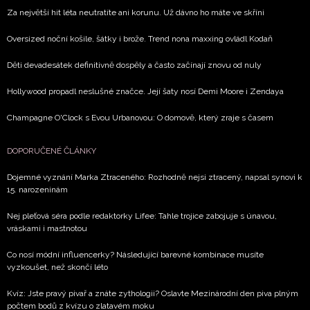
zpracováním údajů k tomuto účelu podle
Zásad ochrany
Za největší hit léta neutratíte ani korunu. Už dávno ho máte ve skříni
soukromí BurdaMedia Extra s.r.o.
, zaškrtněte toto pole.
Oversized noční košile, šátky i brože. Trend nona maxxing ovládl Kodaň
Děti devadesátek definitivně dospěly a často začínají znovu od nuly
Hollywood propadl neslušné značce. Její šaty nosí Demi Moore i Zendaya
Champagne O'Clock s Evou Urbanovou: O domově, který zraje s časem
DOPORUČENÉ ČLÁNKY
Dojemné vyznání Marka Ztraceného: Rozhodně nejsi ztracený, napsal synovi k
15. narozeninám
Nej pleťová séra podle redaktorky Lifee: Tahle trojice zabojuje s únavou,
vráskami i mastnotou
Co nosí módní influencerky? Následující barevné kombinace musíte
vyzkoušet, než skončí léto
Kvíz: Jste pravý pivař a znáte zythologii? Oslavte Mezinárodní den piva plným
počtem bodů z kvízu o zlatavém moku