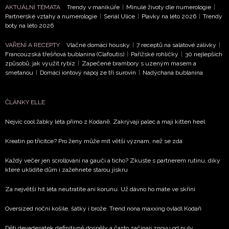
AKTUÁLNÍ TÉMATA
Trendy v manikúře
|
Minulé životy dle numerologie
|
NEWSLETTER
Partnerské vztahy a numerologie
|
Seriál Ulice
|
Plavky na léto 2026
|
Trendy
boty na léto 2026
ODESLAT
VAŘENÍ A RECEPTY
Vláčné domácí housky
|
7 receptů na salátové zálivky
|
Francouzská třešňová bublanina (Clafoutis)
|
Pařížské rohlíčky
|
30 nejlepších
způsobů, jak využít rybíz
|
Zapečené brambory s uzeným masem a
Přihlášením k newsletteru souhlasíte s
Obchodními
smetanou
|
Domácí iontový nápoj ze tří surovin
|
Nadýchaná bublanina
podmínkami společnosti BurdaMedia Extra s.r.o.
a
potvrzujete, že jste se seznámili se
Zásadami
ČLÁNKY ELLE
ochrany soukromí
- BurdaMedia Extra s.r.o. bude s
Vašimi údaji pracovat zejména k organizaci a
Nejvíc cool žabky léta přímo z Kodaně. Zakrývají palec a mají kitten heel
vyhodnocení akce a zasílání novinek.
Kreatin po třicítce? Pro ženy může mít větší význam, než se zdá
Chcete navíc dostávat i další zajímavé a exkluzivní
informace od našich partnerů? Pokud souhlasíte se
Každý večer jen scrollování na gauči a ticho? Zkuste s partnerem rutinu, díky
zpracováním údajů k tomuto účelu podle
Zásad ochrany
které uklidíte dům i zažehnete starou jiskru
soukromí BurdaMedia Extra s.r.o.
, zaškrtněte toto pole.
Za největší hit léta neutratíte ani korunu. Už dávno ho máte ve skříni
Oversized noční košile, šátky i brože. Trend nona maxxing ovládl Kodaň
Děti devadesátek definitivně dospěly a často začínají znovu od nuly