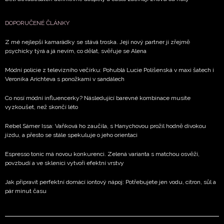
DOPORUČENÉ ČLÁNKY
Z mé nejlepší kamarádky se stává troska. Její nový partner ji zřejmě
psychicky týrá a já nevím, co dělat, svěřuje se Alena
Módní policie z televizního večírku: Pohublá Lucie Polišenská v maxi šatech i
Veronika Arichteva s ponožkami v sandálech
Co nosí módní influencerky? Následující barevné kombinace musíte
vyzkoušet, než skončí léto
Rebel Sámer Issa: Vaňková ho zaučila, s Hanychovou prožil hodně divokou
jízdu, a přesto se stále spekuluje o jeho orientaci
Espresso tonic má novou konkurenci. Zelená varianta s matchou osvěží,
povzbudí a ve sklenici vytvoří efektní vrstvy
Jak připravit perfektní domácí iontový nápoj: Potřebujete jen vodu, citron, sůl a
pár minut času