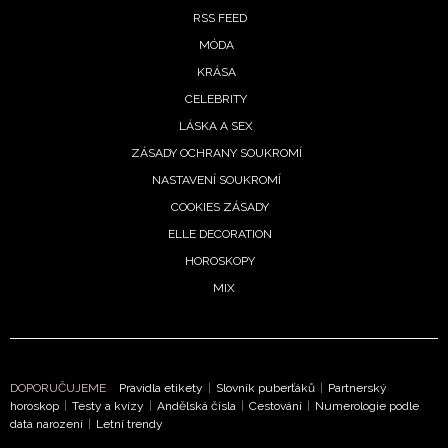
RSS FEED
MÓDA
KRÁSA
CELEBRITY
LÁSKA A SEX
ZÁSADY OCHRANY SOUKROMÍ
NASTAVENÍ SOUKROMÍ
COOKIES ZÁSADY
ELLE DECORATION
HOROSKOPY
MIX
DOPORUČUJEME
Pravidla etikety
|
Slovník puberťáků
|
Partnerský
horoskop
|
Testy a kvízy
|
Andělská čísla
|
Cestování
|
Numerologie podle
data narození
|
Letní trendy