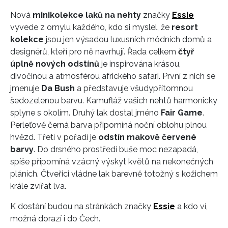
Nová
minikolekce laků na nehty
značky
Essie
vyvede z omylu každého, kdo si myslel, že
resort
kolekce
jsou jen výsadou luxusních módních domů a
designérů, kteří pro ně navrhují. Řada celkem
čtyř
úplně nových odstínů
je inspirována krásou,
divočinou a atmosférou afrického safari. První z nich se
jmenuje
Da Bush
a představuje všudypřítomnou
šedozelenou barvu. Kamufláž vašich nehtů harmonicky
splyne s okolím. Druhý lak dostal jméno
Fair Game
.
Perleťově černá barva připomíná noční oblohu plnou
hvězd. Třetí v pořadí je
odstín makově červené
barvy
. Do drsného prostředí buše moc nezapadá,
spíše připomíná vzácný výskyt květů na nekonečných
pláních. Čtveřici vládne lak barevně totožný s kožichem
krále zvířat lva.
K dostání budou na stránkách značky
Essie
a kdo ví,
možná dorazí i do Čech.