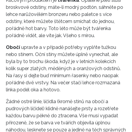
Klíčovým produktem je
tvářenka
. Opálené pleti sluší
broskvové odstíny, máte-li modrý podtón, sáhněte po
lehce narůžovělém bronzeru nebo paletce s více
odstíny, které můžete štětcem smíchat do jednou,
pořádně hot barvy. Toto léto může být tvářenka
pořádně vidět, ale víte jak. Všeho s mírou.
Obočí
upravte a v případě potřeby vyplňte tužkou
nebo stínem. Oční stíny můžete úplně vynechat, ale
byla by to trochu škoda, když je v letních kolekcích
kolik super zlatých, měděných a oranžových odstínů.
Na řasy si dejte buď minimum řasenky nebo naopak
pořádné dvě vrstvy. Na večer stačí lehce rozmazaná
linka podél oka a hotovo.
Žádné ostré linie, líčidla (kromě stínů na obočí a
pudrových líčidel) klidně nanášejte prsty a rozetřete
každou barvu pěkně do ztracena. Vše musí vypadat
přirozeně, že se barva ve tvářích objevila úplnou
náhodou, lesknete se pouze a jedině na těch správných