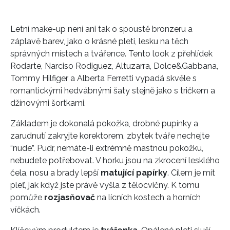
Letní make-up není ani tak o spoustě bronzeru a
záplavě barev, jako o krásné pleti, lesku na těch
správných místech a tvářence. Tento look z přehlídek
Rodarte, Narciso Rodiguez, Altuzarra, Dolce&Gabbana,
Tommy Hilfiger a Alberta Ferretti vypadá skvěle s
romantickými hedvábnými šaty stejně jako s tričkem a
džínovými šortkami.
Základem je dokonalá pokožka, drobné pupínky a
zarudnutí zakryjte korektorem, zbytek tváře nechejte
“nude”. Pudr, nemáte-li extrémně mastnou pokožku,
nebudete potřebovat. V horku jsou na zkrocení lesklého
čela, nosu a brady lepší
matující papírky
. Cílem je mít
pleť, jak když jste právě vyšla z tělocvičny. K tomu
pomůže
rozjasňovač
na lícních kostech a horních
víčkách.