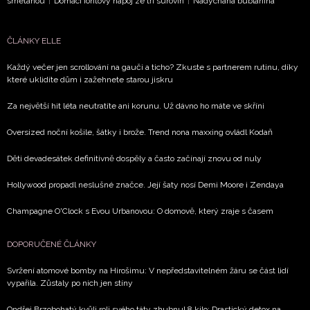
zpracováním údajů k tomuto účelu podle
Zásad ochrany
smetanou
|
Domácí iontový nápoj ze tří surovin
|
Nadýchaná bublanina
soukromí BurdaMedia Extra s.r.o.
, zaškrtněte toto pole.
ČLÁNKY ELLE
Každý večer jen scrollování na gauči a ticho? Zkuste s partnerem rutinu, díky
které uklidíte dům i zažehnete starou jiskru
Za největší hit léta neutratíte ani korunu. Už dávno ho máte ve skříni
Oversized noční košile, šátky i brože. Trend nona maxxing ovládl Kodaň
Děti devadesátek definitivně dospěly a často začínají znovu od nuly
Hollywood propadl neslušné značce. Její šaty nosí Demi Moore i Zendaya
Champagne O'Clock s Evou Urbanovou: O domově, který zraje s časem
DOPORUČENÉ ČLÁNKY
Svržení atomové bomby na Hirošimu: V nepředstavitelném žáru se část lidí
vypařila. Zůstaly po nich jen stíny
Ondřej Brzobohatý kvůli roli svého táty zhubnul 8 kilo: Drastický detox na