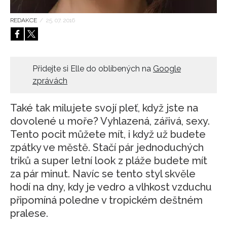
HOME
REDAKCE
/
25. 07. 2016
Přidejte si Elle do oblíbených na
Google
zprávách
Také tak milujete svojí pleť, když jste na
dovolené u moře? Vyhlazená, zářivá, sexy.
Tento pocit můžete mít, i když už budete
zpátky ve městě. Stačí pár jednoduchých
triků a super letní look z pláže budete mít
za pár minut. Navíc se tento styl skvěle
hodí na dny, kdy je vedro a vlhkost vzduchu
připomíná poledne v tropickém deštném
pralese.