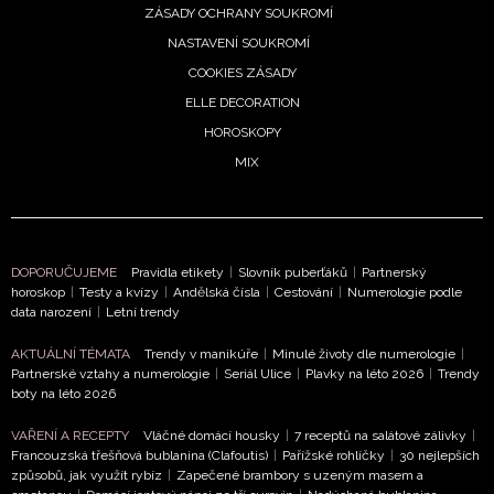
ZÁSADY OCHRANY SOUKROMÍ
NASTAVENÍ SOUKROMÍ
COOKIES ZÁSADY
ELLE DECORATION
HOROSKOPY
NEWSLETTER
MIX
ODESLAT
Přihlášením k newsletteru souhlasíte s
Obchodními
DOPORUČUJEME
Pravidla etikety
|
Slovník puberťáků
|
Partnerský
horoskop
|
Testy a kvízy
|
Andělská čísla
|
Cestování
|
Numerologie podle
podmínkami společnosti BurdaMedia Extra s.r.o.
a
data narození
|
Letní trendy
potvrzujete, že jste se seznámili se
Zásadami
ochrany soukromí
- BurdaMedia Extra s.r.o. bude s
AKTUÁLNÍ TÉMATA
Trendy v manikúře
|
Minulé životy dle numerologie
|
Partnerské vztahy a numerologie
|
Seriál Ulice
|
Plavky na léto 2026
|
Trendy
Vašimi údaji pracovat zejména k organizaci a
boty na léto 2026
vyhodnocení akce a zasílání novinek.
VAŘENÍ A RECEPTY
Vláčné domácí housky
|
7 receptů na salátové zálivky
|
Chcete navíc dostávat i další zajímavé a exkluzivní
Francouzská třešňová bublanina (Clafoutis)
|
Pařížské rohlíčky
|
30 nejlepších
informace od našich partnerů? Pokud souhlasíte se
způsobů, jak využít rybíz
|
Zapečené brambory s uzeným masem a