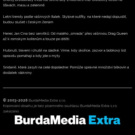
šťávách, masu a zelenině
Letní trendy podle vášnivých Italek. Stylové outfity, na které nedají dopustit,
budou slušet i českým ženám
Herec Jan Cina bez servítků: Od malého „smrada” přes vášnivou Drag Queen
až k romským kořenům a touze po dítěti
Hubnutí, trávení i chutě na sladké. Víme, kdy skořice, zázvor a bobkový list
opravdu pomáhají a kdy jde o mýty
Snídaně, která zasytí na celé dopoledne: Pomůže správné množství bílkovin a
dostatek vlákniny
© 2003-2026
BurdaMedia Extra s.r.o.
Kopírování obsahu je bez písemného souhlasu BurdaMedia Extra s.r.o.
zakázáno