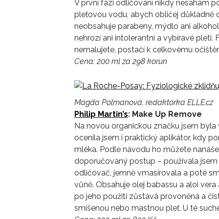
V první fázi odličování nikdy nesahám p
pleťovou vodu, abych obličej důkladně d
neobsahuje parabeny, mýdlo ani alkohol 
nehrozí ani intolerantní a vybíravé pleti
nemalujete, postačí k celkovému očiště
Cena: 200 ml za 298 korun
Magda Polmanová, redaktorka ELLE.cz
Philip Martin’s
: Make Up Remove
Na novou organickou značku jsem byla ve
ocenila jsem i praktický aplikátor, k
mléka. Podle návodu ho můžete nanášet
doporučovaný postup – používala jsem h
odličovač, jemně vmasírovala a poté s
vůně. Obsahuje olej babassu a aloi vera
po jeho použití zůstává provoněná a čis
smíšenou nebo mastnou pleť. U té suché j