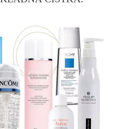
ÁSKA A SEX
ELLEPHORIA
ELLE STOR
ingles
y a on
ex
vatba
OME
NEWSLETTER