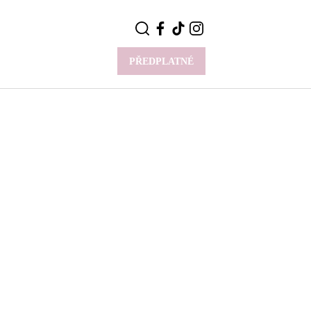
PŘEDPLATNÉ
VÍCE
Y
CELEBRITY
Novinky
Styl slavných
Rozhovory
ie