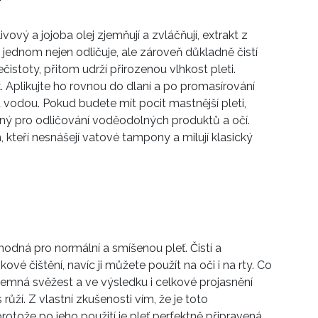
ový a jojoba olej zjemňují a zvláčňují, extrakt z
 jednom nejen odličuje, ale zároveň důkladně čistí
stoty, přitom udrží přirozenou vlhkost pleti.
 Aplikujte ho rovnou do dlaní a po promasírování
 vodou. Pokud budete mít pocit mastnější pleti,
čený pro odličování voděodolných produktů a očí.
 kteří nesnášejí vatové tampony a milují klasický
hodná pro normální a smíšenou pleť. Čistí a
vé čištění, navíc ji můžete použít na oči i na rty. Co
íjemná svěžest a ve výsledku i celkové projasnění
 růží. Z vlastní zkušenosti vím, že je toto
protože po jeho použití je pleť perfektně připravená