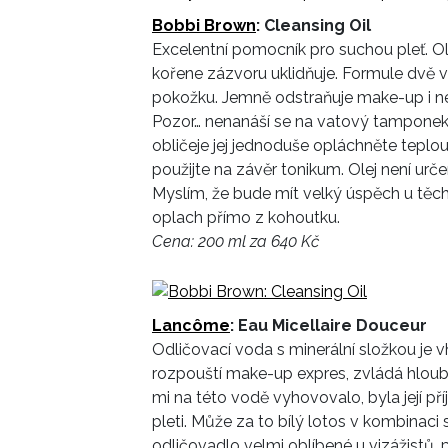
Bobbi Brown
: Cleansing Oil
Excelentní pomocník pro suchou pleť. Oliv
kořene zázvoru uklidňuje. Formule dvě v
pokožku. Jemně odstraňuje make-up i neči
Pozor… nenanáší se na vatový tamponek.
obličeje jej jednoduše opláchněte teplou
použijte na závěr tonikum. Olej není ur
Myslím, že bude mít velký úspěch u těch,
oplach přímo z kohoutku.
Cena: 200 ml za 640 Kč
Lancôme
: Eau Micellaire Douceur
Odličovací voda s minerální složkou je v
rozpouští make-up expres, zvládá hloubko
mi na této vodě vyhovovalo, byla její př
pleti. Může za to bílý lotos v kombinaci s
odličovadlo velmi oblíbené u vizážistů, 