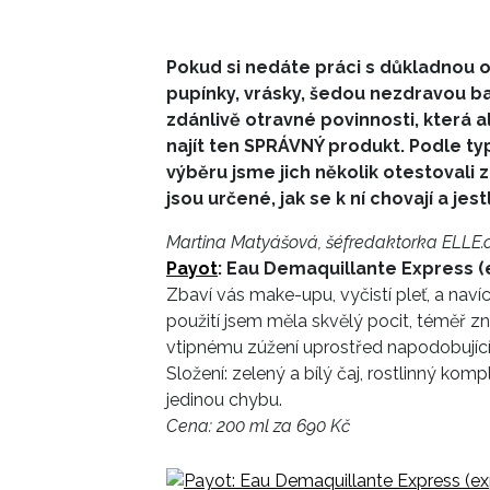
Pokud si nedáte práci s důkladnou oč
pupínky, vrásky, šedou nezdravou bar
zdánlivě otravné povinnosti, která 
najít ten SPRÁVNÝ produkt. Podle ty
výběru jsme jich několik otestovali za
jsou určené, jak se k ní chovají a jes
Martina Matyášová, šéfredaktorka ELLE.
Payot
: Eau Demaquillante Express (e
Zbaví vás make-upu, vyčistí pleť, a navíc
použití jsem měla skvělý pocit, téměř zn
vtipnému zúžení uprostřed napodobující
Složení: zelený a bílý čaj, rostlinný kom
jedinou chybu.
Cena: 200 ml za 690 Kč