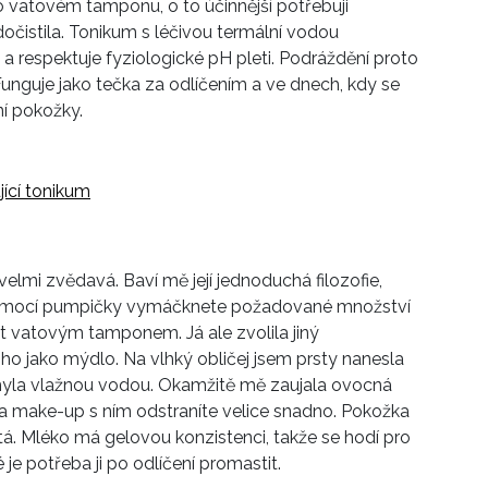
o vatovém tamponu, o to účinnější potřebuji
očistila. Tonikum s léčivou termální vodou
a respektuje fyziologické pH pleti. Podráždění proto
. Funguje jako tečka za odlíčením a ve dnech, kdy se
ní pokožky.
lmi zvědavá. Baví mě její jednoduchá filozofie,
dy pomocí pumpičky vymáčknete požadované množství
 vatovým tamponem. Já ale zvolila jiný
o jako mýdlo. Na vlhký obličej jsem prsty nanesla
myla vlažnou vodou. Okamžitě mě zaujala ovocná
 a make-up s ním odstraníte velice snadno. Pokožka
tá. Mléko má gelovou konzistenci, takže se hodí pro
e potřeba ji po odlíčení promastit.