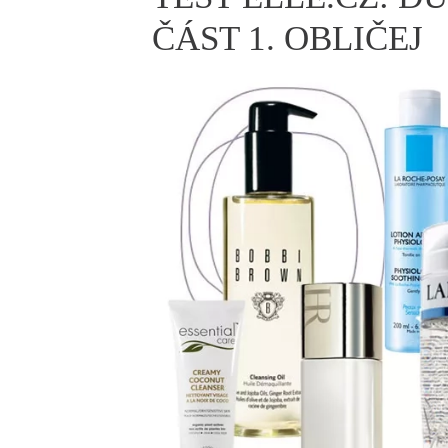
ELLE BEAUTY LOUNGE
L
ČÁST 1. OBLIČEJ
S
V
S
S
ELLE DECORATION
H
INFORMACE
REDAKCE