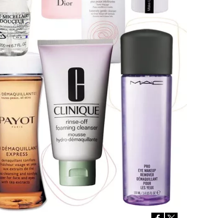
Přihlášením k newsletteru souhlasíte s
Obcho
společnosti BurdaMedia Extra s.r.o.
a potv
Zásadami ochrany soukromí
- BurdaMedia E
pracovat zejména k organizaci a vyhodnocení 
Chcete navíc dostávat i další zajímavé a exkluz
Pokud souhlasíte se zpracováním údajů k tom
soukromí BurdaMedia Extra s.r.o.
, zaškrtnět