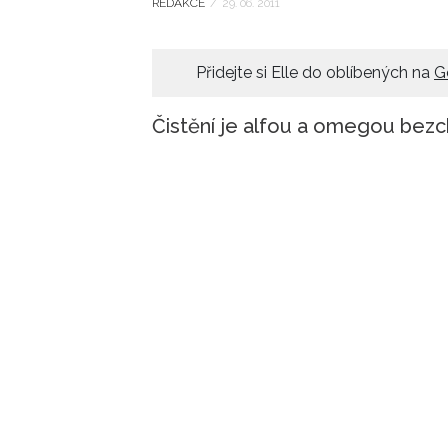
REDAKCE
/
29. 06. 2011
Přidejte si Elle do oblíbených na
G
Čistění je alfou a omegou bezc