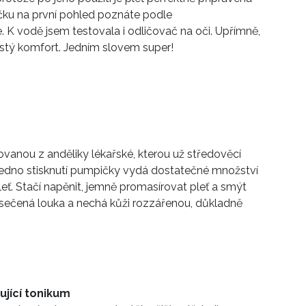
hvičku na první pohled poznáte podle
. K vodě jsem testovala i odličovač na oči. Upřímně,
stý komfort. Jedním slovem super!
vanou z anděliky lékařské, kterou už středověcí
a. Jedno stisknutí pumpičky vydá dostatečné množství
eť. Stačí napěnit, jemně promasírovat pleť a smýt
osečená louka a nechá kůži rozzářenou, důkladně
ující tonikum