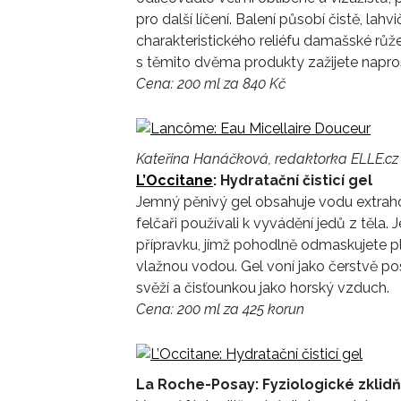
pro další líčení. Balení působí čistě, la
charakteristického reliéfu damašské růže
s těmito dvěma produkty zažijete napro
Cena: 200 ml za 840 Kč
Kateřina Hanáčková, redaktorka ELLE.cz
L’Occitane
: Hydratační čisticí gel
Jemný pěnivý gel obsahuje vodu extraho
felčaři používali k vyvádění jedů z těl
přípravku, jímž pohodlně odmaskujete pl
vlažnou vodou. Gel voní jako čerstvě p
svěží a čisťounkou jako horský vzduch.
Cena: 200 ml za 425 korun
La Roche-Posay: Fyziologické zklidň