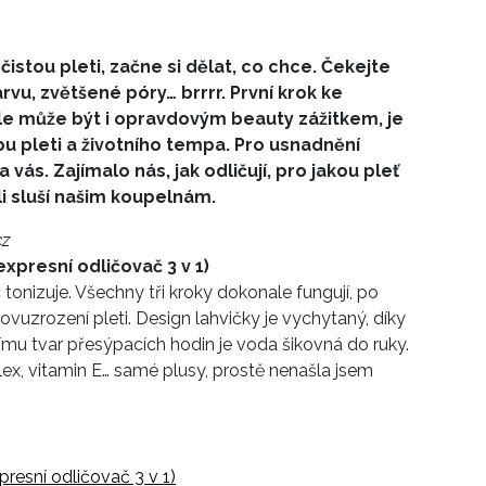
istou pleti, začne si dělat, co chce. Čekejte
vu, zvětšené póry… brrrr. První krok ke
ale může být i opravdovým beauty zážitkem, je
pu pleti a životního tempa. Pro usnadnění
 vás. Zajímalo nás, jak odličují, pro jakou pleť
tli sluší našim koupelnám.
cz
xpresní odličovač 3 v 1)
 tonizuje. Všechny tři kroky dokonale fungují, po
ovuzrození pleti. Design lahvičky je vychytaný, díky
mu tvar přesýpacích hodin je voda šikovná do ruky.
plex, vitamin E… samé plusy, prostě nenašla jsem