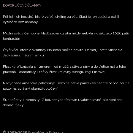
DOPORUČENÉ ČLÁNKY
Pět letních kousků, které vyřeší styling za vás: Stačí je jen obléct a outfit
vytvoříte bez námahy
Módní svět v černobílé: Nadčasová klasika nikdy nebyla víc šik, léto 2026 patří
kontrastům
Čtyři věci, které o Whitney Houston možná nevíte: Odmítl ji bratr Michaela
Jacksona a měla milenku
Plastiky přiznávala s humorem, od mužů zažívala rány a do třetice našla toho
pravého: Dramatický i zářivý život královny swingu Evy Pilarové
Nadýchané americké palačinky: Těsto na pravé pancakes nechte odpočinout a
pozor na správný okamžik otočení
Šunkofleky z remosky: Z koupených těstovin uvaříme levně, ale není nad
domácí fleky
© 2003-2026
BurdaMedia Extra s.r.o.