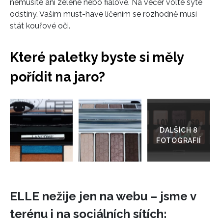
nemusíte ani zelené nebo fialové. Na večer volte syté
odstíny. Vaším must-have líčením se rozhodně musí
stát kouřové oči.
Které paletky byste si měly
pořídit na jaro?
Přejít
do
galerie
ELLE nežije jen na webu – jsme v
terénu i na sociálních sítích: