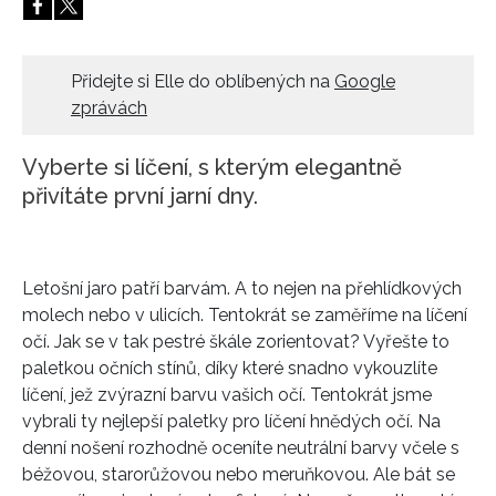
HOME
Přidejte si Elle do oblíbených na
Google
zprávách
Vyberte si líčení, s kterým elegantně
přivítáte první jarní dny.
Letošní jaro patří barvám. A to nejen na přehlídkových
molech nebo v ulicích. Tentokrát se zaměříme na líčení
očí. Jak se v tak pestré škále zorientovat? Vyřešte to
paletkou očních stínů, díky které snadno vykouzlíte
líčení, jež zvýrazní barvu vašich očí. Tentokrát jsme
vybrali ty nejlepší paletky pro líčení hnědých očí. Na
denní nošení rozhodně oceníte neutrální barvy včele s
béžovou, starorůžovou nebo meruňkovou. Ale bát se