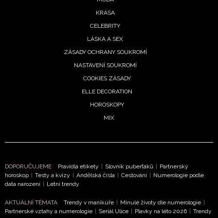
KRÁSA
CELEBRITY
LÁSKA A SEX
ZÁSADY OCHRANY SOUKROMÍ
NASTAVENÍ SOUKROMÍ
COOKIES ZÁSADY
ELLE DECORATION
HOROSKOPY
MIX
DOPORUČUJEME
Pravidla etikety
|
Slovník puberťáků
|
Partnerský
horoskop
|
Testy a kvízy
|
Andělská čísla
|
Cestování
|
Numerologie podle
data narození
|
Letní trendy
AKTUÁLNÍ TÉMATA
Trendy v manikúře
|
Minulé životy dle numerologie
|
Partnerské vztahy a numerologie
|
Seriál Ulice
|
Plavky na léto 2026
|
Trendy