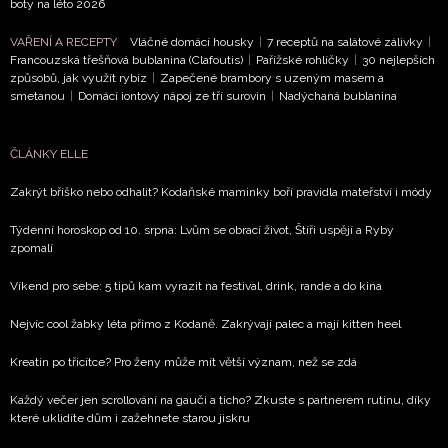
boty na léto 2026
NEWSLETTER
VAŘENÍ A RECEPTY
Vláčné domácí housky
|
7 receptů na salátové zálivky
|
ODESLAT
Francouzská třešňová bublanina (Clafoutis)
|
Pařížské rohlíčky
|
30 nejlepších
způsobů, jak využít rybíz
|
Zapečené brambory s uzeným masem a
smetanou
|
Domácí iontový nápoj ze tří surovin
|
Nadýchaná bublanina
Přihlášením k newsletteru souhlasíte s
Obchodními
podmínkami společnosti BurdaMedia Extra s.r.o.
a
ČLÁNKY ELLE
potvrzujete, že jste se seznámili se
Zásadami
ochrany soukromí
- BurdaMedia Extra s.r.o. bude s
Zakrýt bříško nebo odhalit? Kodaňské maminky boří pravidla mateřství i módy
Vašimi údaji pracovat zejména k organizaci a
vyhodnocení akce a zasílání novinek.
Týdenní horoskop od 10. srpna: Lvům se obrací život, Štíři uspějí a Ryby
zpomalí
Chcete navíc dostávat i další zajímavé a exkluzivní
Víkend pro sebe: 5 tipů kam vyrazit na festival, drink, rande a do kina
informace od našich partnerů? Pokud souhlasíte se
zpracováním údajů k tomuto účelu podle
Zásad ochrany
Nejvíc cool žabky léta přímo z Kodaně. Zakrývají palec a mají kitten heel
soukromí BurdaMedia Extra s.r.o.
, zaškrtněte toto pole.
Kreatin po třicítce? Pro ženy může mít větší význam, než se zdá
Každý večer jen scrollování na gauči a ticho? Zkuste s partnerem rutinu, díky
které uklidíte dům i zažehnete starou jiskru