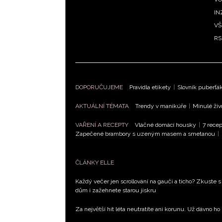
IN
VŠ
RS
DOPORUČUJEME
Pravidla etikety
|
Slovník puberťá
AKTUÁLNÍ TÉMATA
Trendy v manikúře
|
Minulé živ
VAŘENÍ A RECEPTY
Vláčné domácí housky
|
7 recep
Zapečené brambory s uzeným masem a smetanou
|
ČLÁNKY ELLE
Každý večer jen scrollování na gauči a ticho? Zkuste s
dům i zažehnete starou jiskru
Za největší hit léta neutratíte ani korunu. Už dávno ho