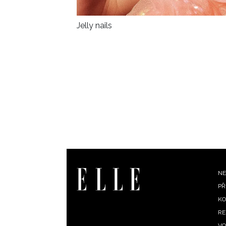
Jelly nails
F
NE
PŘ
m
KO
RE
VO