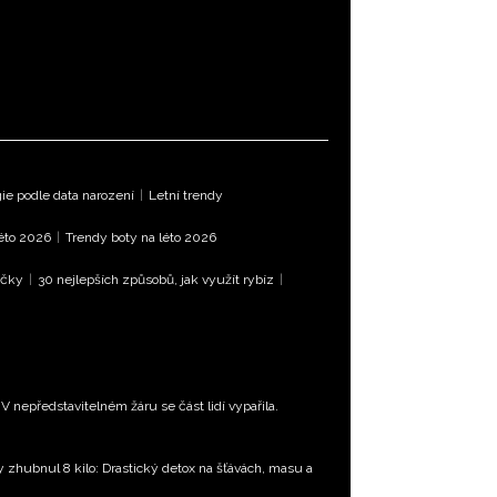
e podle data narození
|
Letní trendy
léto 2026
|
Trendy boty na léto 2026
íčky
|
30 nejlepších způsobů, jak využít rybíz
|
 nepředstavitelném žáru se část lidí vypařila.
ty zhubnul 8 kilo: Drastický detox na šťávách, masu a