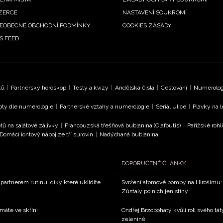
ZERCE
NASTAVENÍ SOUKROMÍ
EOBECNÉ OBCHODNÍ PODMÍNKY
COOKIES ZÁSADY
S FEED
ků
|
Partnerský horoskop
|
Testy a kvízy
|
Andělská čísla
|
Cestování
|
Numerologi
oty dle numerologie
|
Partnerské vztahy a numerologie
|
Seriál Ulice
|
Plavky na 
tů na salátové zálivky
|
Francouzská třešňová bublanina (Clafoutis)
|
Pařížské rohl
Domácí iontový nápoj ze tří surovin
|
Nadýchaná bublanina
DOPORUČENÉ ČLÁNKY
 partnerem rutinu, díky které uklidíte
Svržení atomové bomby na Hirošimu: V
Zůstaly po nich jen stíny
 máte ve skříni
Ondřej Brzobohatý kvůli roli svého tá
zelenině