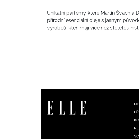
Unikátní parfémy, které
Martin Švach a D
přírodní esenciální oleje s jasným pů
výrobců, kteří mají více než stoletou histo
F
NE
PŘ
m
KO
RE
VO