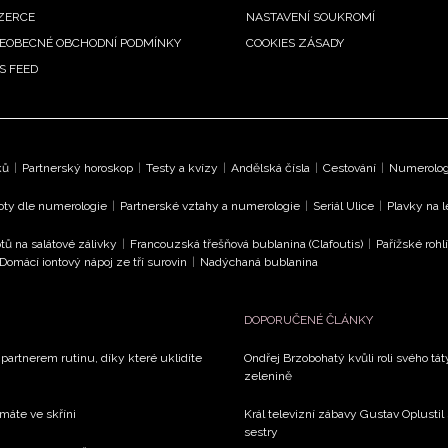
ZERCE
NASTAVENÍ SOUKROMÍ
EOBECNÉ OBCHODNÍ PODMÍNKY
COOKIES ZÁSADY
S FEED
ků
|
Partnerský horoskop
|
Testy a kvízy
|
Andělská čísla
|
Cestování
|
Numerologi
oty dle numerologie
|
Partnerské vztahy a numerologie
|
Seriál Ulice
|
Plavky na 
tů na salátové zálivky
|
Francouzská třešňová bublanina (Clafoutis)
|
Pařížské rohl
Domácí iontový nápoj ze tří surovin
|
Nadýchaná bublanina
DOPORUČENÉ ČLÁNKY
 partnerem rutinu, díky které uklidíte
Ondřej Brzobohatý kvůli roli svého tá
zelenině
 máte ve skříni
Král televizní zábavy Gustav Oplustil
sestry