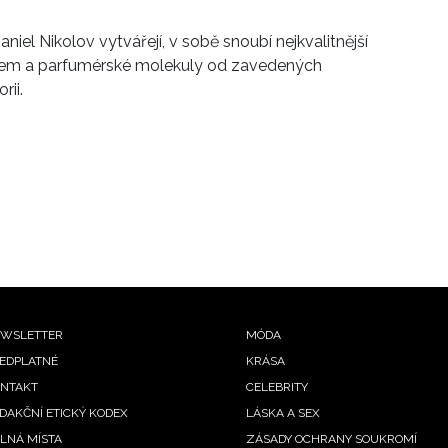
aniel Nikolov
vytvářejí, v sobě snoubí
nejkvalitnější
Pojí je 
vodem a parfumérské molekuly od zavedených
rozhodli
rii.
ooter
WSLETTER
MÓDA
EDPLATNÉ
KRÁSA
enu
NTAKT
CELEBRITY
DAKČNÍ ETICKÝ KODEX
LÁSKA A SEX
LNÁ MÍSTA
ZÁSADY OCHRANY SOUKROMÍ