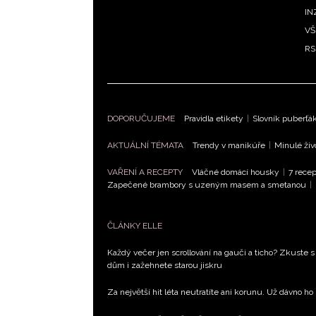
IN
VŠ
RS
DOPORUČUJEME
Pravidla etikety
|
Slovník puberťá
AKTUÁLNÍ TÉMATA
Trendy v manikúře
|
Minulé živ
VAŘENÍ A RECEPTY
Vláčné domácí housky
|
7 recep
Zapečené brambory s uzeným masem a smetanou
|
ČLÁNKY ELLE
Každý večer jen scrollování na gauči a ticho? Zkuste s
dům i zažehnete starou jiskru
Za největší hit léta neutratíte ani korunu. Už dávno ho