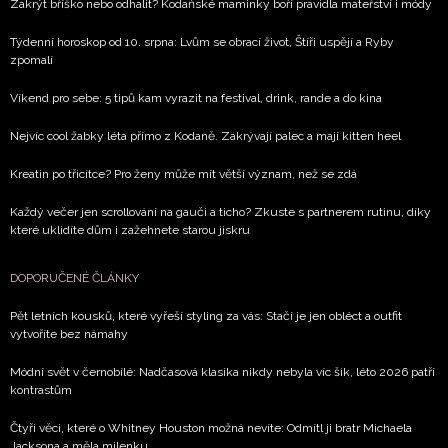
Zakrýt bříško nebo odhalit? Kodaňské maminky boří pravidla mateřství i módy
Týdenní horoskop od 10. srpna: Lvům se obrací život, Štíři uspějí a Ryby
zpomalí
Víkend pro sebe: 5 tipů kam vyrazit na festival, drink, rande a do kina
Nejvíc cool žabky léta přímo z Kodaně. Zakrývají palec a mají kitten heel
Kreatin po třicítce? Pro ženy může mít větší význam, než se zdá
Každý večer jen scrollování na gauči a ticho? Zkuste s partnerem rutinu, díky
které uklidíte dům i zažehnete starou jiskru
DOPORUČENÉ ČLÁNKY
Pět letních kousků, které vyřeší styling za vás: Stačí je jen obléct a outfit
vytvoříte bez námahy
Módní svět v černobílé: Nadčasová klasika nikdy nebyla víc šik, léto 2026 patří
kontrastům
Čtyři věci, které o Whitney Houston možná nevíte: Odmítl ji bratr Michaela
Jacksona a měla milenku