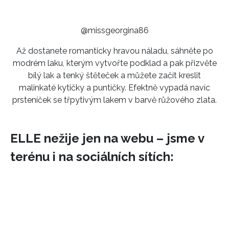
potvrzujete, že jste se seznámili se
Zásadami ochrany
soukromí
- BurdaMedia Extra s.r.o. bude s Vašimi údaji
@missgeorgina86
pracovat zejména k organizaci a vyhodnocení akce a
zasílání novinek.
Až dostanete romanticky hravou náladu, sáhněte po
modrém laku, kterým vytvořte podklad a pak přizvěte
Chcete navíc dostávat i další zajímavé a exkluzivní
bílý lak a tenký štěteček a můžete začít kreslit
informace od našich partnerů? Pokud souhlasíte se
zpracováním údajů k tomuto účelu podle
Zásad ochrany
malinkaté kytičky a puntíčky. Efektně vypadá navíc
soukromí BurdaMedia Extra s.r.o.
, zaškrtněte toto pole.
prsteníček se třpytivým lakem v barvě růžového zlata.
ELLE nežije jen na webu – jsme v
terénu i na sociálních sítích: