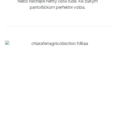
Nebo nechejte nehty čistě rudé. Ke zlatým
pantoflíčkům perfektní volba.