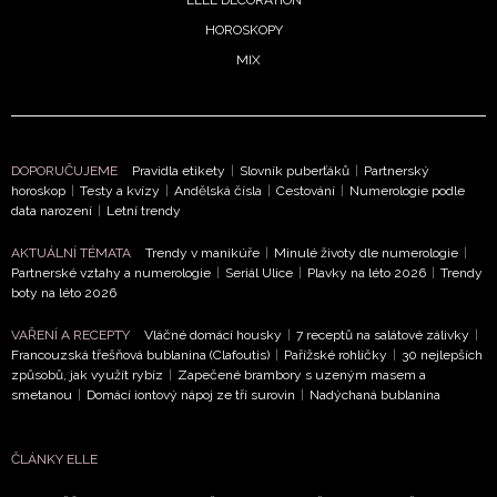
ELLE DECORATION
HOROSKOPY
MIX
DOPORUČUJEME
Pravidla etikety
|
Slovník puberťáků
|
Partnerský
horoskop
|
Testy a kvízy
|
Andělská čísla
|
Cestování
|
Numerologie podle
data narození
|
Letní trendy
AKTUÁLNÍ TÉMATA
Trendy v manikúře
|
Minulé životy dle numerologie
|
Partnerské vztahy a numerologie
|
Seriál Ulice
|
Plavky na léto 2026
|
Trendy
boty na léto 2026
VAŘENÍ A RECEPTY
Vláčné domácí housky
|
7 receptů na salátové zálivky
|
Francouzská třešňová bublanina (Clafoutis)
|
Pařížské rohlíčky
|
30 nejlepších
způsobů, jak využít rybíz
|
Zapečené brambory s uzeným masem a
smetanou
|
Domácí iontový nápoj ze tří surovin
|
Nadýchaná bublanina
ČLÁNKY ELLE