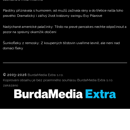
Plastiky přiznávala s humorem, od mužů zažívala rány a do třetice našla toho
pravého: Dramatický i zářivý život královny swingu Evy Pilarové
Nadýchané americké palačinky: Těsto na pravé pancakes nechte odpočinout a
pozor na správný okamžik otočení
Šunkofleky z remosky: Z koupených těstovin uvaříme levně, ale není nad
domácí fleky
© 2003-2026
BurdaMedia Extra s.r.o.
Kopírování obsahu je bez písemného souhlasu BurdaMedia Extra s.r.o.
zakázáno