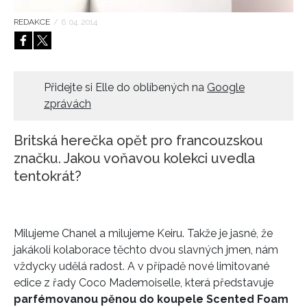
HOME
REDAKCE
/
6. 04. 2014
Přidejte si Elle do oblíbených na
Google
zprávách
Britská herečka opět pro francouzskou
značku. Jakou voňavou kolekci uvedla
tentokrát?
Milujeme Chanel a milujeme Keiru. Takže je jasné, že
jakákoli kolaborace těchto dvou slavných jmen, nám
vždycky udělá radost. A v případě nové limitované
edice z řady Coco Mademoiselle, která představuje
parfémovanou pěnou do koupele Scented Foam