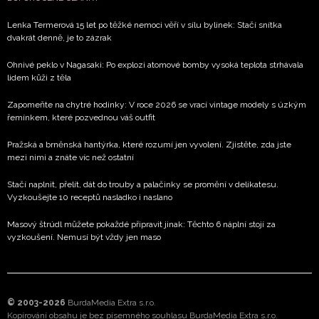
Lenka Termerová 15 let po těžké nemoci věří v sílu bylinek: Stačí snítka
dvakrát denně, je to zázrak
Ohnivé peklo v Nagasaki: Po explozi atomové bomby vysoká teplota strhávala
lidem kůži z těla
Zapomeňte na chytré hodinky: V roce 2026 se vrací vintage modely s úzkým
řemínkem, které pozvednou váš outfit
Pražská a brněnská hantýrka, které rozumí jen vyvolení. Zjistěte, zda jste
mezi nimi a znáte víc než ostatní
Stačí naplnit, přelít, dát do trouby a palačinky se promění v delikatesu.
Vyzkoušejte 10 receptů nasladko i naslano
Masový štrúdl můžete pokaždé připravit jinak: Těchto 6 náplní stojí za
vyzkoušení. Nemusí být vždy jen maso
© 2003-2026
BurdaMedia Extra s.r.o.
Kopírování obsahu je bez písemného souhlasu BurdaMedia Extra s.r.o.