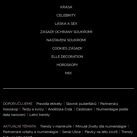
KRÁSA
CELEBRITY
LÁSKA A SEX
ZÁSADY OCHRANY SOUKROMÍ
NASTAVENÍ SOUKROMÍ
COOKIES ZÁSADY
ELLE DECORATION
HOROSKOPY
MIX
DOPORUČUJEME
Pravidla etikety
|
Slovník puberťáků
|
Partnerský
NEWSLETTER
horoskop
|
Testy a kvízy
|
Andělská čísla
|
Cestování
|
Numerologie podle
data narození
|
Letní trendy
ODES
AKTUÁLNÍ TÉMATA
Trendy v manikúře
|
Minulé životy dle numerologie
|
Partnerské vztahy a numerologie
|
Seriál Ulice
|
Plavky na léto 2026
|
Trendy
Přihlášením k newsletteru souhlasíte s
Obchodními pod