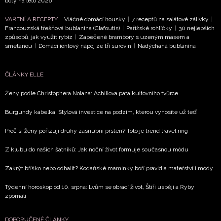
boty na léto 2026
společnosti BurdaMedia Extra s.r.o.
a potvrzujete, že j
VAŘENÍ A RECEPTY
Vláčné domácí housky
|
7 receptů na salátové zálivky
|
seznámili se
Zásadami ochrany soukromí
- BurdaMedia
Francouzská třešňová bublanina (Clafoutis)
|
Pařížské rohlíčky
|
30 nejlepších
s.r.o. bude s Vašimi údaji pracovat zejména k organizaci a
způsobů, jak využít rybíz
|
Zapečené brambory s uzeným masem a
smetanou
|
Domácí iontový nápoj ze tří surovin
|
Nadýchaná bublanina
vyhodnocení akce a zasílání novinek.
Chcete navíc dostávat i další zajímavé a exkluzivní informace
ČLÁNKY ELLE
partnerů? Pokud souhlasíte se zpracováním údajů k tomuto ú
podle
Zásad ochrany soukromí BurdaMedia Extra s.r.o.
,
Ženy podle Christophera Nolana: Achillova pata kultovního tvůrce
toto pole.
Burgundy kabelka: Stylová investice na podzim, kterou vynosíte už teď
Proč si ženy pořizují druhý zásnubní prsten? Toto je trend travel ring
Z klubu do našich šatníků: Jak noční život formuje současnou módu
Zakrýt bříško nebo odhalit? Kodaňské maminky boří pravidla mateřství i módy
Týdenní horoskop od 10. srpna: Lvům se obrací život, Štíři uspějí a Ryby
zpomalí
DOPORUČENÉ ČLÁNKY