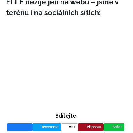
ELLE nežije jen na webu – jsme v
terénu i na sociálních sítích:
INFORMACE
REDAKCE
Sdílejte:
Tweetnout
Mail
Připnout
Sdílet