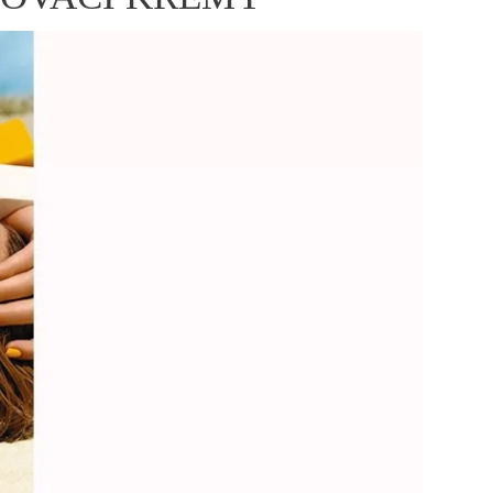
ÁSKA A SEX
ELLEPHORIA
ELLE STOR
ingles
y a on
ex
vatba
OME
NEWSLETTER