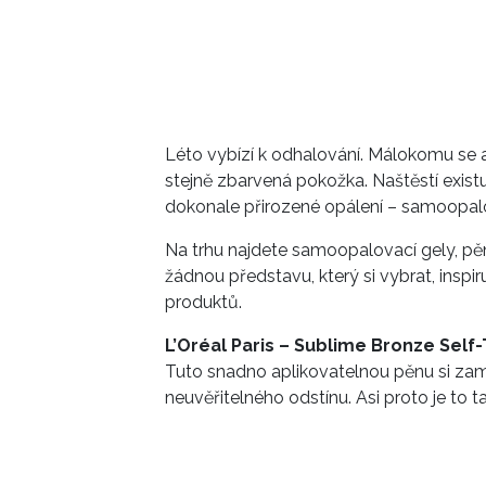
Léto vybízí k odhalování. Málokomu se 
stejně zbarvená pokožka. Naštěstí existu
dokonale přirozené opálení – samoopal
Na trhu najdete samoopalovací gely, pě
žádnou představu, který si vybrat, insp
produktů.
L’Oréal Paris – Sublime Bronze Sel
Tuto snadno aplikovatelnou pěnu si zam
neuvěřitelného odstínu. Asi proto je to t