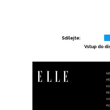
Sdílejte:
Vstup do di
F
NE
PŘ
m
KO
RE
VO
IN