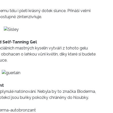
u tělu i pleti krásný dotek slunce. Přináší velmi
 postupně zintenzivňuje.
d Self-Tanning Gel
nciálních mastných kyselin vytváří z tohoto gelu
 obohacen o lehkou vůni květin, díky které si budete
ouce.
nt
plynulé natónování. Nebyla by to značka Bioderma,
rotekci jsou buňky pokožky chráněny do hloubky.