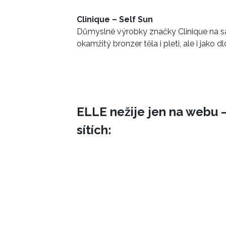
Clinique – Self Sun
Důmyslné výrobky značky Clinique na sa
okamžitý bronzer těla i pleti, ale i jako
ELLE nežije jen na webu –
sítích: