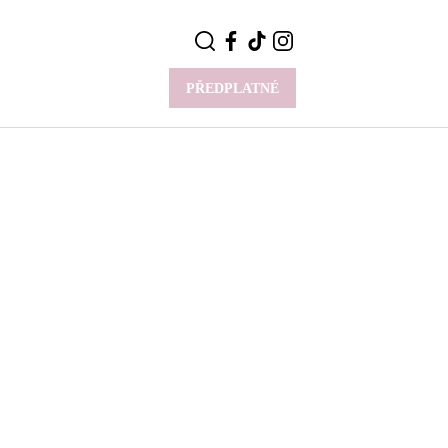
PŘEDPLATNÉ
VÍCE
Y
CELEBRITY
Novinky
Styl slavných
Rozhovory
ie