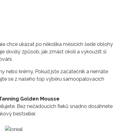
ale chce ukázat po několika měsících šedé oblohy
je skvělý způsob, jak zmást okolí a vykouzlit si
ování.
ny nebo krémy. Pokud jste začátečník a nemáte
irujte se z našeho top výběru samoopalovacích
f-Tanning Golden Mousse
ilujete. Bez nežádoucích fleků snadno dosáhnete
akový bestseller.