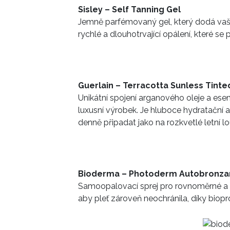
Sisley – Self Tanning Gel
Jemně parfémovaný gel, který dodá vašem
rychlé a dlouhotrvající opálení, které se
Guerlain – Terracotta Sunless Tinte
Unikátní spojení arganového oleje a ese
luxusní výrobek. Je hluboce hydratační a
denně připadat jako na rozkvetlé letní l
Bioderma – Photoderm Autobronza
Samoopalovací sprej pro rovnoměrné a 
aby pleť zároveň neochránila, díky biop