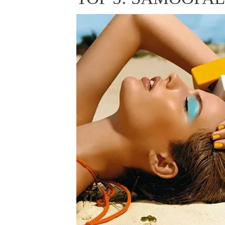
ELLE BEAUTY LOUNGE
L
S
V
S
S
ELLE DECORATION
H
INFORMACE
REDAKCE