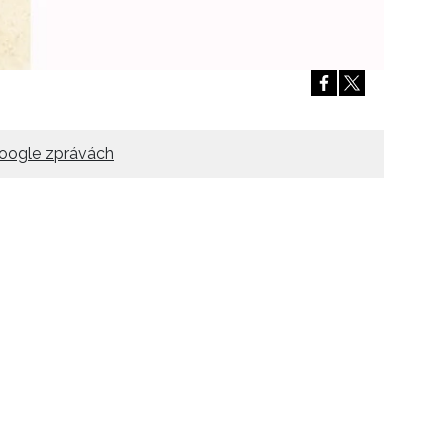
Přihlášením k newsletteru souhlasíte s
Obcho
společnosti BurdaMedia Extra s.r.o.
a potv
Zásadami ochrany soukromí
- BurdaMedia E
pracovat zejména k organizaci a vyhodnocení 
Chcete navíc dostávat i další zajímavé a exkluz
Pokud souhlasíte se zpracováním údajů k tom
oogle zprávách
soukromí BurdaMedia Extra s.r.o.
, zaškrtnět