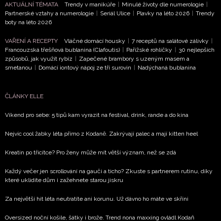
AKTUÁLNÍ TÉMATA
Trendy v manikúře
|
Minulé životy dle numerologie
|
Partnerské vztahy a numerologie
|
Seriál Ulice
|
Plavky na léto 2026
|
Trendy
boty na léto 2026
VAŘENÍ A RECEPTY
Vláčné domácí housky
|
7 receptů na salátové zálivky
|
Francouzská třešňová bublanina (Clafoutis)
|
Pařížské rohlíčky
|
30 nejlepších
způsobů, jak využít rybíz
|
Zapečené brambory s uzeným masem a
smetanou
|
Domácí iontový nápoj ze tří surovin
|
Nadýchaná bublanina
ČLÁNKY ELLE
Víkend pro sebe: 5 tipů kam vyrazit na festival, drink, rande a do kina
Nejvíc cool žabky léta přímo z Kodaně. Zakrývají palec a mají kitten heel
Kreatin po třicítce? Pro ženy může mít větší význam, než se zdá
Každý večer jen scrollování na gauči a ticho? Zkuste s partnerem rutinu, díky
které uklidíte dům i zažehnete starou jiskru
Za největší hit léta neutratíte ani korunu. Už dávno ho máte ve skříni
Oversized noční košile, šátky i brože. Trend nona maxxing ovládl Kodaň