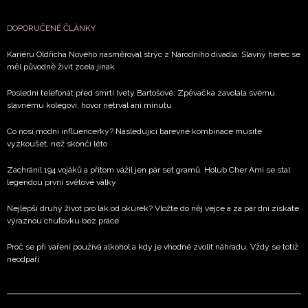
DOPORUČENÉ ČLÁNKY
Kariéru Oldřicha Nového nasměroval strýc z Národního divadla: Slavný herec se
měl původně živit zcela jinak
Poslední telefonát před smrtí Ivety Bartošové: Zpěvačka zavolala svému
slavnému kolegovi, hovor netrval ani minutu
Co nosí módní influencerky? Následující barevné kombinace musíte
vyzkoušet, než skončí léto
Zachránil 194 vojáků a přitom vážil jen pár set gramů. Holub Cher Ami se stal
legendou první světové války
Nejlepší druhý život pro lák od okurek? Vložte do něj vejce a za pár dní získáte
výraznou chuťovku bez práce
Proč se při vaření používá alkohol a kdy je vhodné zvolit náhradu. Vždy se totiž
neodpaří