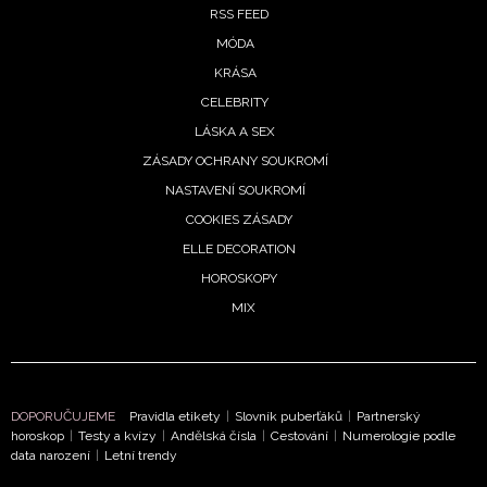
RSS FEED
MÓDA
KRÁSA
CELEBRITY
LÁSKA A SEX
ZÁSADY OCHRANY SOUKROMÍ
NASTAVENÍ SOUKROMÍ
COOKIES ZÁSADY
ELLE DECORATION
HOROSKOPY
MIX
DOPORUČUJEME
Pravidla etikety
|
Slovník puberťáků
|
Partnerský
horoskop
|
Testy a kvízy
|
Andělská čísla
|
Cestování
|
Numerologie podle
data narození
|
Letní trendy