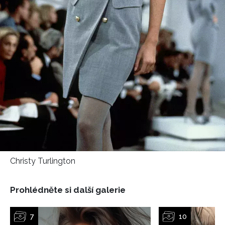
NEWSLETTER
ODESLAT
Přihlášením k newsletteru souhlasíte s
Obchodními
podmínkami společnosti BurdaMedia Extra s.r.o.
a
potvrzujete, že jste se seznámili se
Zásadami
ochrany soukromí
- BurdaMedia Extra s.r.o. bude s
Vašimi údaji pracovat zejména k organizaci a
Christy Turlington
vyhodnocení akce a zasílání novinek.
Chcete navíc dostávat i další zajímavé a exkluzivní
Prohlédněte si další galerie
informace od našich partnerů? Pokud souhlasíte se
zpracováním údajů k tomuto účelu podle
Zásad ochrany
soukromí BurdaMedia Extra s.r.o.
, zaškrtněte toto pole.