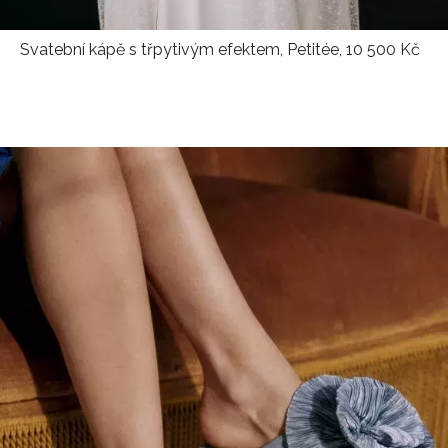
Svatební kápě s třpytivým efektem, Petitée, 10 500 Kč