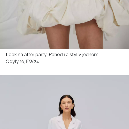
INFORMACE
REDAKCE
Look na after party: Pohodlí a styl v jednom
Odylyne, FW24