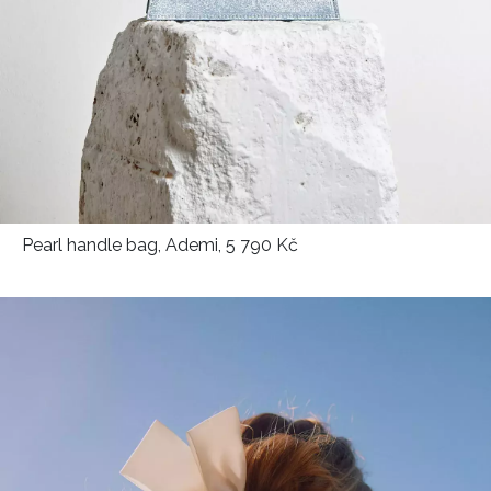
Přihlášením k newsletteru souhlasíte s
Obchodními
podmínkami společnosti BurdaMedia Extra s.r.o.
a
potvrzujete, že jste se seznámili se
Zásadami
ochrany soukromí
- BurdaMedia Extra s.r.o. bude s
Vašimi údaji pracovat zejména k organizaci a
vyhodnocení akce a zasílání novinek.
Chcete navíc dostávat i další zajímavé a exkluzivní
informace od našich partnerů? Pokud souhlasíte se
Pearl handle bag, Ademi, 5 790 Kč
zpracováním údajů k tomuto účelu podle
Zásad ochrany
soukromí BurdaMedia Extra s.r.o.
, zaškrtněte toto pole.