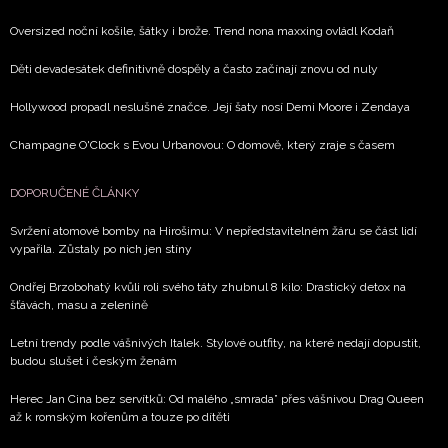
Oversized noční košile, šátky i brože. Trend nona maxxing ovládl Kodaň
Děti devadesátek definitivně dospěly a často začínají znovu od nuly
Hollywood propadl neslušné značce. Její šaty nosí Demi Moore i Zendaya
Champagne O'Clock s Evou Urbanovou: O domově, který zraje s časem
DOPORUČENÉ ČLÁNKY
Svržení atomové bomby na Hirošimu: V nepředstavitelném žáru se část lidí
vypařila. Zůstaly po nich jen stíny
Ondřej Brzobohatý kvůli roli svého táty zhubnul 8 kilo: Drastický detox na
šťávách, masu a zelenině
Letní trendy podle vášnivých Italek. Stylové outfity, na které nedají dopustit,
budou slušet i českým ženám
Herec Jan Cina bez servítků: Od malého „smrada” přes vášnivou Drag Queen
až k romským kořenům a touze po dítěti