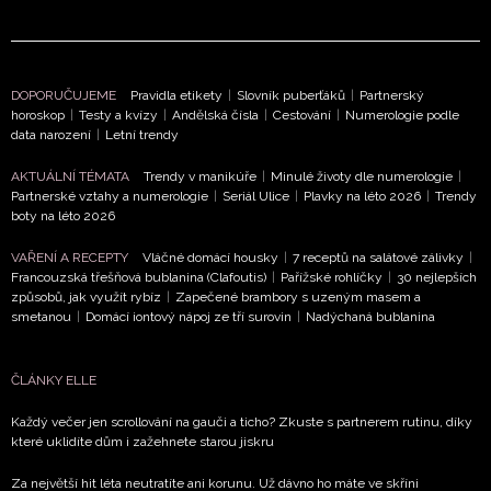
DOPORUČUJEME
Pravidla etikety
|
Slovník puberťáků
|
Partnerský
horoskop
|
Testy a kvízy
|
Andělská čísla
|
Cestování
|
Numerologie podle
data narození
|
Letní trendy
AKTUÁLNÍ TÉMATA
Trendy v manikúře
|
Minulé životy dle numerologie
|
Partnerské vztahy a numerologie
|
Seriál Ulice
|
Plavky na léto 2026
|
Trendy
boty na léto 2026
VAŘENÍ A RECEPTY
Vláčné domácí housky
|
7 receptů na salátové zálivky
|
Francouzská třešňová bublanina (Clafoutis)
|
Pařížské rohlíčky
|
30 nejlepších
způsobů, jak využít rybíz
|
Zapečené brambory s uzeným masem a
smetanou
|
Domácí iontový nápoj ze tří surovin
|
Nadýchaná bublanina
ČLÁNKY ELLE
Každý večer jen scrollování na gauči a ticho? Zkuste s partnerem rutinu, díky
které uklidíte dům i zažehnete starou jiskru
Za největší hit léta neutratíte ani korunu. Už dávno ho máte ve skříni