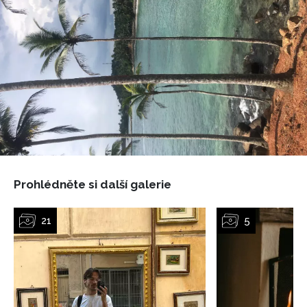
soukromí BurdaMedia Extra s.r.o.
, zaškrtněte toto pole.
Prohlédněte si další galerie