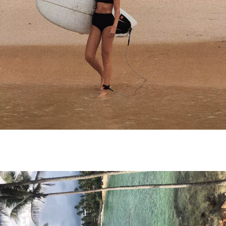
NEWSLETTER
ODESLAT
Přihlášením k newsletteru souhlasíte s
Obchodními
podmínkami společnosti BurdaMedia Extra s.r.o.
a
potvrzujete, že jste se seznámili se
Zásadami
ochrany soukromí
- BurdaMedia Extra s.r.o. bude s
Vašimi údaji pracovat zejména k organizaci a
vyhodnocení akce a zasílání novinek.
Chcete navíc dostávat i další zajímavé a exkluzivní
informace od našich partnerů? Pokud souhlasíte se
zpracováním údajů k tomuto účelu podle
Zásad ochrany