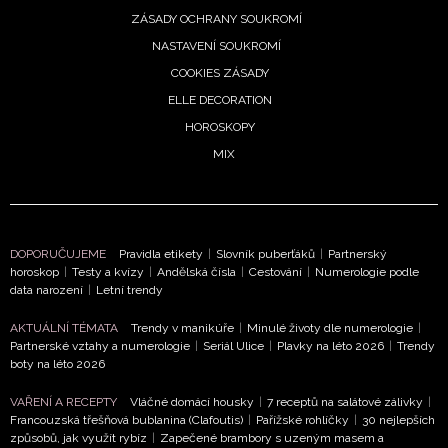
ZÁSADY OCHRANY SOUKROMÍ
NASTAVENÍ SOUKROMÍ
COOKIES ZÁSADY
ELLE DECORATION
HOROSKOPY
NEWSLETTER
MIX
ODESLAT
Přihlášením k newsletteru souhlasíte s
Obchodními
DOPORUČUJEME
Pravidla etikety
|
Slovník puberťáků
|
Partnerský
horoskop
|
Testy a kvízy
|
Andělská čísla
|
Cestování
|
Numerologie podle
podmínkami společnosti BurdaMedia Extra s.r.o.
a
data narození
|
Letní trendy
potvrzujete, že jste se seznámili se
Zásadami ochrany
soukromí
- BurdaMedia Extra s.r.o. bude s Vašimi údaji
AKTUÁLNÍ TÉMATA
Trendy v manikúře
|
Minulé životy dle numerologie
|
Partnerské vztahy a numerologie
|
Seriál Ulice
|
Plavky na léto 2026
|
Trendy
pracovat zejména k organizaci a vyhodnocení akce a zasíl
boty na léto 2026
novinek.
VAŘENÍ A RECEPTY
Vláčné domácí housky
|
7 receptů na salátové zálivky
|
Chcete navíc dostávat i další zajímavé a exkluzivní informace
Francouzská třešňová bublanina (Clafoutis)
|
Pařížské rohlíčky
|
30 nejlepších
našich partnerů? Pokud souhlasíte se zpracováním údajů k t
způsobů, jak využít rybíz
|
Zapečené brambory s uzeným masem a