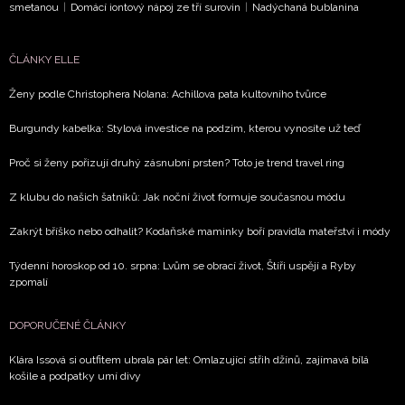
účelu podle
Zásad ochrany soukromí BurdaMedia Extra s.
smetanou
|
Domácí iontový nápoj ze tří surovin
|
Nadýchaná bublanina
zaškrtněte toto pole.
ČLÁNKY ELLE
Ženy podle Christophera Nolana: Achillova pata kultovního tvůrce
Burgundy kabelka: Stylová investice na podzim, kterou vynosíte už teď
Proč si ženy pořizují druhý zásnubní prsten? Toto je trend travel ring
Z klubu do našich šatníků: Jak noční život formuje současnou módu
Zakrýt bříško nebo odhalit? Kodaňské maminky boří pravidla mateřství i módy
Týdenní horoskop od 10. srpna: Lvům se obrací život, Štíři uspějí a Ryby
zpomalí
DOPORUČENÉ ČLÁNKY
Klára Issová si outfitem ubrala pár let: Omlazující střih džínů, zajímavá bílá
košile a podpatky umí divy