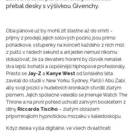
přebal desky s výšivkou Givenchy.
Oba pánové už by mohli žít šťastně až do smrti –
příjmy z prodejů jejich sólových počinů jsou přímo
pohádkové, vstupenky na koncert každého z nich mizí
z pultů v řádech sekund a ani jeden nemusí nikomu
dokazovat, že za devatero horami by člověk nenašel
dva lepší, bohatší a úspěšnější hiphopové profesionály.
Přesto se
Jay-Z
a
Kanye West
od loňského léta
zavírali do studií v New Yorku, Sydney, Paříži i Abú Zabí,
aby svoji pozici v hudebních kronikách stvrdili zlatým
písmem. Jejich společné veledílo se jmenuje Watch The
Throne a na první pohled uchvátí zářivým bookletem z
dílny
Riccarda Tisciho
– zlatým obrazem
připomínajícím hypnotickou mozaiku v kaleidoskopu.
Když deska vyšla digitálně, ve všech dvaatřiceti