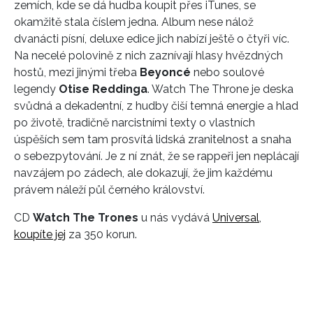
zemích, kde se dá hudba koupit přes iTunes, se
okamžitě stala číslem jedna. Album nese nálož
dvanácti písní, deluxe edice jich nabízí ještě o čtyři víc.
Na necelé polovině z nich zaznívají hlasy hvězdných
hostů, mezi jinými třeba
Beyoncé
nebo soulové
legendy
Otise Reddinga
. Watch The Throne je deska
svůdná a dekadentní, z hudby čiší temná energie a hlad
po životě, tradičně narcistními texty o vlastních
úspěších sem tam prosvítá lidská zranitelnost a snaha
o sebezpytování. Je z ní znát, že se rappeři jen neplácají
navzájem po zádech, ale dokazují, že jim každému
právem náleží půl černého království.
CD
Watch The Trones
u nás vydává
Universal
,
koupíte jej
za 350 korun.