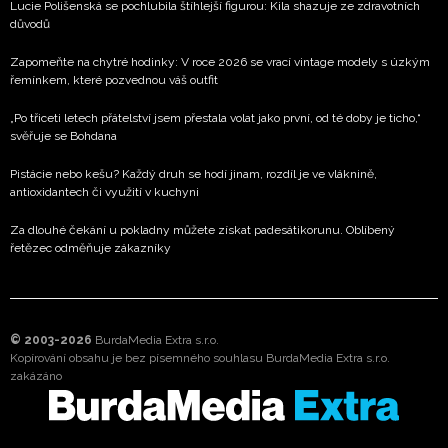
Lucie Polišenská se pochlubila štíhlejší figurou: Kila shazuje ze zdravotních
důvodů
Zapomeňte na chytré hodinky: V roce 2026 se vrací vintage modely s úzkým
řemínkem, které pozvednou váš outfit
„Po třiceti letech přátelství jsem přestala volat jako první, od té doby je ticho,“
svěřuje se Bohdana
Pistácie nebo kešu? Každý druh se hodí jinam, rozdíl je ve vláknině,
antioxidantech či využití v kuchyni
Za dlouhé čekání u pokladny můžete získat padesátikorunu. Oblíbený
řetězec odměňuje zákazníky
© 2003-2026
BurdaMedia Extra s.r.o.
Kopírování obsahu je bez písemného souhlasu BurdaMedia Extra s.r.o.
zakázáno