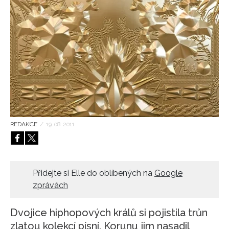
HOME
REDAKCE
/
19. 08. 2011
Přidejte si Elle do oblíbených na
Google
zprávách
Dvojice hiphopových králů si pojistila trůn
zlatou kolekcí písní. Korunu jim nasadil