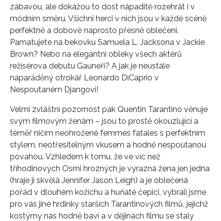
zábavou, ale dokážou to dost nápaditě rozehrát i v
módním směru. Všichni herci v nich jsou v každé scéně
perfektně a dobově naprosto přesně oblečení.
Pamatujete na bekovku Samuela L. Jacksona v Jackie
Brown? Nebo na elegantní obleky všech aktérů
režisérova debutu Gauneři? A jak je neustále
naparáděný otrokář Leonardo DiCaprio v
Nespoutaném Djangovi!
Velmi zvláštní pozornost pak Quentin Tarantino věnuje
svým filmovým ženám – jsou to prostě okouzlující a
téměř ničím neohrožené femmes fatales s perfektním
stylem, neotřesitelným vkusem a hodně nespoutanou
povahou. Vzhledem k tomu, že ve víc než
tříhodinových Osmi hrozných je výrazná žena jen jedna
(hraje ji skvělá Jennifer Jason Leigh) a je oblečená
pořád v dlouhém kožichu a huňaté čepici, vybrali jsme
pro vás jiné hrdinky starších Tarantinových filmů, jejichž
kostýmy nás hodně baví a v dějinách filmu se staly