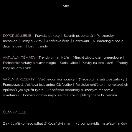
MIX
DOPORUČUJEME
Pravidla etikety
|
Slovník puberťáků
|
Partnerský
horoskop
|
Testy a kvízy
|
Andělská čísla
|
Cestování
|
Numerologie podle
data narození
|
Letní trendy
AKTUÁLNÍ TÉMATA
Trendy v manikúře
|
Minulé životy dle numerologie
|
Partnerské vztahy a numerologie
|
Seriál Ulice
|
Plavky na léto 2026
|
Trendy
boty na léto 2026
VAŘENÍ A RECEPTY
Vláčné domácí housky
|
7 receptů na salátové zálivky
|
Francouzská třešňová bublanina (Clafoutis)
|
Pařížské rohlíčky
|
30 nejlepších
způsobů, jak využít rybíz
|
Zapečené brambory s uzeným masem a
smetanou
|
Domácí iontový nápoj ze tří surovin
|
Nadýchaná bublanina
ČLÁNKY ELLE
Zakrýt bříško nebo odhalit? Kodaňské maminky boří pravidla mateřství i módy