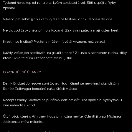
Týdenní horoskop od 10. srpna: Lvům se obrací život, Štíři uspějí a Ryby
zpomalí
Víkend pro sebe: 5 tipů kam vyrazit na festival, drink, rande a do kina
Nejvíc cool žabky léta přímo z Kodaně. Zakrývají palec a mají kitten heel
Kreatin po třicítce? Pro ženy může mít větší význam, než se zdá
Každý večer jen scrollování na gauči a ticho? Zkuste s partnerem rutinu, díky
které uklidíte dům i zažehnete starou jiskru
DOPORUČENÉ ČLÁNKY
Deník Bridget Jonesové slaví 25 let: Hugh Grant se nevyhnul skandálům,
Renée Zellweger konečně našla štěstí v lásce
Recept Ornelly Koktové na punčový dort pro děti: Má speciální vychytávku,
čím nahradit alkohol
Čtyři věci, které o Whitney Houston možná nevíte: Odmítl ji bratr Michaela
Jacksona a měla milenku