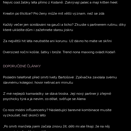
Nejvíc cool žabky léta přímo z Kodaně. Zakrývají palec a mají kitten heel
Kreatin po třicítce? Pro ženy může mít větší význam, než se zdá
Každý večer jen scrollování na gauči a ticho? Zkuste s partnerem rutinu, díky
které uklidíte dům i zažehnete starou jiskru
Za největší hit léta neutratíte ani korunu. Už dávno ho máte ve skříni
Oversized noční košile, šátky i brože. Trend nona maxxing ovládl Kodaň
DOPORUČENÉ ČLÁNKY
Poslední telefonát před smrtí Ivety Bartošové: Zpěvačka zavolala svému
slavnému kolegovi, hovor netrval ani minutu
Z mé nejlepší kamarádky se stává troska. Její nový partner ji zřejmě
psychicky týrá a já nevím, co dělat, svěřuje se Alena
Co nosí módní influencerky? Následující barevné kombinace musíte
vyzkoušet, než skončí léto
„Po smrti manžela jsem začala znovu žít, děti mi ale říkají, že na něj