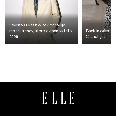
ochrany soukromí
- BurdaMedia Extra s.r.o. bude s
Vašimi údaji pracovat zejména k organizaci a
vyhodnocení akce a zasílání novinek.
Chcete navíc dostávat i další zajímavé a exkluzivní
Stylista Łukasz Witek odhaluje
informace od našich partnerů? Pokud souhlasíte se
módní trendy, které ovládnou léto
Back in office: 5
zpracováním údajů k tomuto účelu podle
Zásad ochrany
2026
Chanel girl
soukromí BurdaMedia Extra s.r.o.
, zaškrtněte toto pole.