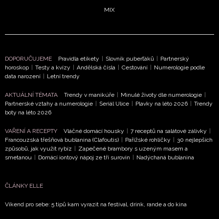
MIX
DOPORUČUJEME
Pravidla etikety
|
Slovník puberťáků
|
Partnerský
horoskop
|
Testy a kvízy
|
Andělská čísla
|
Cestování
|
Numerologie podle
data narození
|
Letní trendy
AKTUÁLNÍ TÉMATA
Trendy v manikúře
|
Minulé životy dle numerologie
|
Partnerské vztahy a numerologie
|
Seriál Ulice
|
Plavky na léto 2026
|
Trendy
boty na léto 2026
VAŘENÍ A RECEPTY
Vláčné domácí housky
|
7 receptů na salátové zálivky
|
Francouzská třešňová bublanina (Clafoutis)
|
Pařížské rohlíčky
|
30 nejlepších
způsobů, jak využít rybíz
|
Zapečené brambory s uzeným masem a
smetanou
|
Domácí iontový nápoj ze tří surovin
|
Nadýchaná bublanina
ČLÁNKY ELLE
Víkend pro sebe: 5 tipů kam vyrazit na festival, drink, rande a do kina