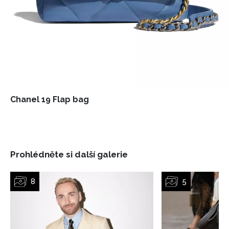
Chanel 19 Flap bag
NEWSLETTER
Prohlédněte si další galerie
ODESLAT
Přihlášením k newsletteru souhlasíte s
Obchodními
podmínkami společnosti BurdaMedia Extra s.r.o.
a
potvrzujete, že jste se seznámili se
Zásadami