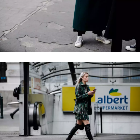
Přihlášením k newsletteru souhlasíte s
Obchodními
podmínkami společnosti BurdaMedia Extra s.r.o.
a
potvrzujete, že jste se seznámili se
Zásadami
ochrany soukromí
- BurdaMedia Extra s.r.o. bude s
Vašimi údaji pracovat zejména k organizaci a
vyhodnocení akce a zasílání novinek.
Chcete navíc dostávat i další zajímavé a exkluzivní
informace od našich partnerů? Pokud souhlasíte se
zpracováním údajů k tomuto účelu podle
Zásad ochrany
soukromí BurdaMedia Extra s.r.o.
, zaškrtněte toto pole.