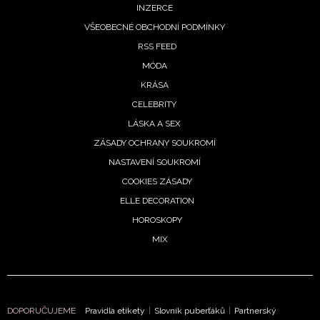
INZERCE
VŠEOBECNÉ OBCHODNÍ PODMÍNKY
RSS FEED
MÓDA
KRÁSA
CELEBRITY
LÁSKA A SEX
ZÁSADY OCHRANY SOUKROMÍ
NASTAVENÍ SOUKROMÍ
COOKIES ZÁSADY
ELLE DECORATION
HOROSKOPY
MIX
DOPORUČUJEME
Pravidla etikety
|
Slovník puberťáků
|
Partnerský