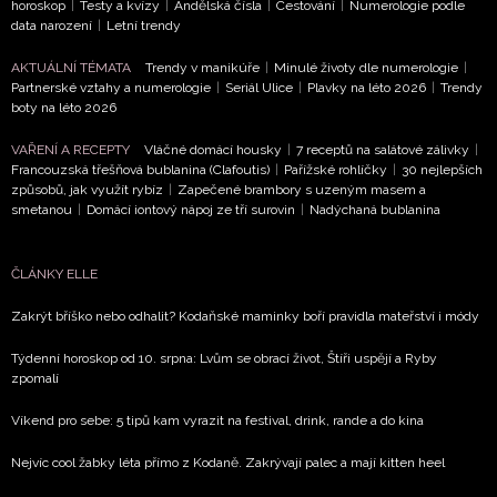
horoskop
|
Testy a kvízy
|
Andělská čísla
|
Cestování
|
Numerologie podle
data narození
|
Letní trendy
AKTUÁLNÍ TÉMATA
Trendy v manikúře
|
Minulé životy dle numerologie
|
Partnerské vztahy a numerologie
|
Seriál Ulice
|
Plavky na léto 2026
|
Trendy
boty na léto 2026
VAŘENÍ A RECEPTY
Vláčné domácí housky
|
7 receptů na salátové zálivky
|
Francouzská třešňová bublanina (Clafoutis)
|
Pařížské rohlíčky
|
30 nejlepších
způsobů, jak využít rybíz
|
Zapečené brambory s uzeným masem a
smetanou
|
Domácí iontový nápoj ze tří surovin
|
Nadýchaná bublanina
ČLÁNKY ELLE
Zakrýt bříško nebo odhalit? Kodaňské maminky boří pravidla mateřství i módy
Týdenní horoskop od 10. srpna: Lvům se obrací život, Štíři uspějí a Ryby
zpomalí
Víkend pro sebe: 5 tipů kam vyrazit na festival, drink, rande a do kina
Nejvíc cool žabky léta přímo z Kodaně. Zakrývají palec a mají kitten heel