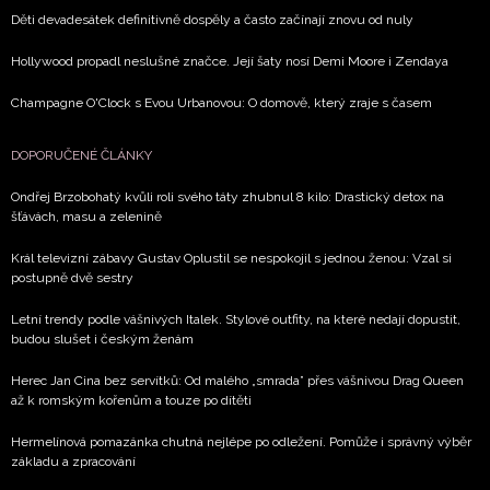
Děti devadesátek definitivně dospěly a často začínají znovu od nuly
Hollywood propadl neslušné značce. Její šaty nosí Demi Moore i Zendaya
Champagne O'Clock s Evou Urbanovou: O domově, který zraje s časem
DOPORUČENÉ ČLÁNKY
Ondřej Brzobohatý kvůli roli svého táty zhubnul 8 kilo: Drastický detox na
šťávách, masu a zelenině
Král televizní zábavy Gustav Oplustil se nespokojil s jednou ženou: Vzal si
postupně dvě sestry
Letní trendy podle vášnivých Italek. Stylové outfity, na které nedají dopustit,
budou slušet i českým ženám
Herec Jan Cina bez servítků: Od malého „smrada” přes vášnivou Drag Queen
až k romským kořenům a touze po dítěti
Hermelínová pomazánka chutná nejlépe po odležení. Pomůže i správný výběr
základu a zpracování