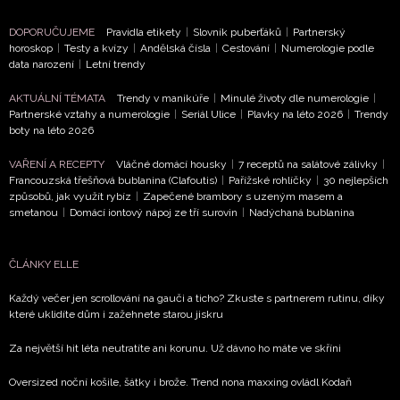
DOPORUČUJEME
Pravidla etikety
|
Slovník puberťáků
|
Partnerský
horoskop
|
Testy a kvízy
|
Andělská čísla
|
Cestování
|
Numerologie podle
data narození
|
Letní trendy
AKTUÁLNÍ TÉMATA
Trendy v manikúře
|
Minulé životy dle numerologie
|
Partnerské vztahy a numerologie
|
Seriál Ulice
|
Plavky na léto 2026
|
Trendy
boty na léto 2026
VAŘENÍ A RECEPTY
Vláčné domácí housky
|
7 receptů na salátové zálivky
|
Francouzská třešňová bublanina (Clafoutis)
|
Pařížské rohlíčky
|
30 nejlepších
způsobů, jak využít rybíz
|
Zapečené brambory s uzeným masem a
smetanou
|
Domácí iontový nápoj ze tří surovin
|
Nadýchaná bublanina
ČLÁNKY ELLE
Každý večer jen scrollování na gauči a ticho? Zkuste s partnerem rutinu, díky
které uklidíte dům i zažehnete starou jiskru
Za největší hit léta neutratíte ani korunu. Už dávno ho máte ve skříni
Oversized noční košile, šátky i brože. Trend nona maxxing ovládl Kodaň