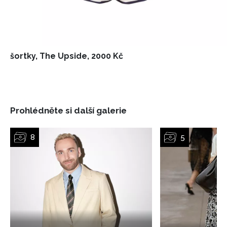
podmínkami společnosti BurdaMedia Extra s.r.o.
a
potvrzujete, že jste se seznámili se
Zásadami
ochrany soukromí
- BurdaMedia Extra s.r.o. bude s
Vašimi údaji pracovat zejména k organizaci a
vyhodnocení akce a zasílání novinek.
šortky, The Upside, 2000 Kč
Chcete navíc dostávat i další zajímavé a exkluzivní
informace od našich partnerů? Pokud souhlasíte se
zpracováním údajů k tomuto účelu podle
Zásad ochrany
soukromí BurdaMedia Extra s.r.o.
, zaškrtněte toto pole.
Prohlédněte si další galerie