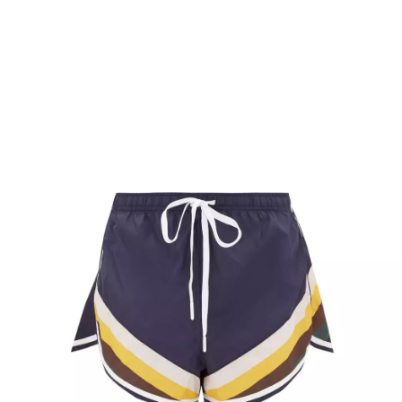
NEWSLETTER
ODESLAT
Přihlášením k newsletteru souhlasíte s
Obchodními