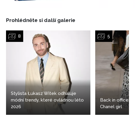
Prohlédněte si další galerie
Stylista Łukasz Witek odhaluje
módní trendy, které ovládnou léto
Back in office: 5
NEWSLETTER
2026
Chanel girl
ODESLAT