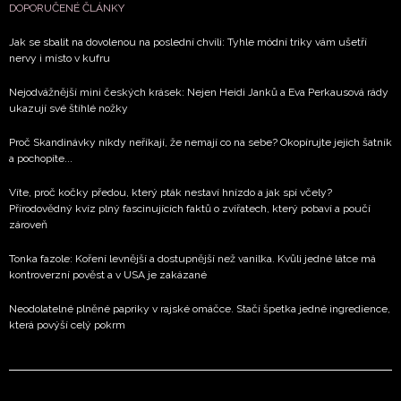
DOPORUČENÉ ČLÁNKY
Jak se sbalit na dovolenou na poslední chvíli: Tyhle módní triky vám ušetří
nervy i místo v kufru
Nejodvážnější mini českých krásek: Nejen Heidi Janků a Eva Perkausová rády
ukazují své štíhlé nožky
Proč Skandinávky nikdy neříkají, že nemají co na sebe? Okopírujte jejich šatník
a pochopíte...
Víte, proč kočky předou, který pták nestaví hnízdo a jak spí včely?
Přírodovědný kvíz plný fascinujících faktů o zvířatech, který pobaví a poučí
zároveň
Tonka fazole: Koření levnější a dostupnější než vanilka. Kvůli jedné látce má
kontroverzní pověst a v USA je zakázané
Neodolatelné plněné papriky v rajské omáčce. Stačí špetka jedné ingredience,
která povýší celý pokrm