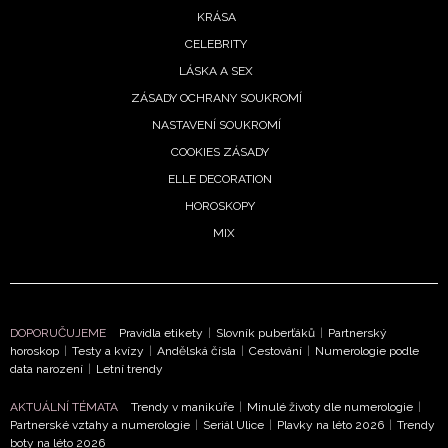
KRÁSA
CELEBRITY
LÁSKA A SEX
ZÁSADY OCHRANY SOUKROMÍ
NASTAVENÍ SOUKROMÍ
COOKIES ZÁSADY
ELLE DECORATION
HOROSKOPY
MIX
DOPORUČUJEME
Pravidla etikety
|
Slovník puberťáků
|
Partnerský
horoskop
|
Testy a kvízy
|
Andělská čísla
|
Cestování
|
Numerologie podle
data narození
|
Letní trendy
AKTUÁLNÍ TÉMATA
Trendy v manikúře
|
Minulé životy dle numerologie
|
Partnerské vztahy a numerologie
|
Seriál Ulice
|
Plavky na léto 2026
|
Trendy
boty na léto 2026