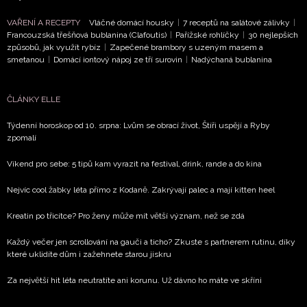
VAŘENÍ A RECEPTY
Vláčné domácí housky
|
7 receptů na salátové zálivky
|
Francouzská třešňová bublanina (Clafoutis)
|
Pařížské rohlíčky
|
30 nejlepších
způsobů, jak využít rybíz
|
Zapečené brambory s uzeným masem a
smetanou
|
Domácí iontový nápoj ze tří surovin
|
Nadýchaná bublanina
ČLÁNKY ELLE
Týdenní horoskop od 10. srpna: Lvům se obrací život, Štíři uspějí a Ryby
zpomalí
Víkend pro sebe: 5 tipů kam vyrazit na festival, drink, rande a do kina
Nejvíc cool žabky léta přímo z Kodaně. Zakrývají palec a mají kitten heel
Kreatin po třicítce? Pro ženy může mít větší význam, než se zdá
Každý večer jen scrollování na gauči a ticho? Zkuste s partnerem rutinu, díky
které uklidíte dům i zažehnete starou jiskru
Za největší hit léta neutratíte ani korunu. Už dávno ho máte ve skříni