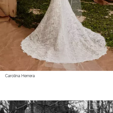
Carolina Herrera