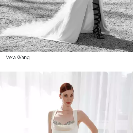
Vera Wang