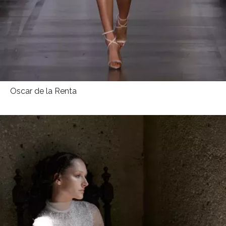
Oscar de la Renta