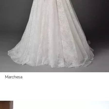
Marchesa