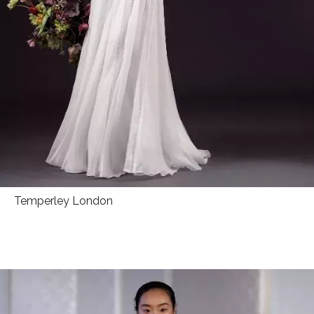
Temperley London