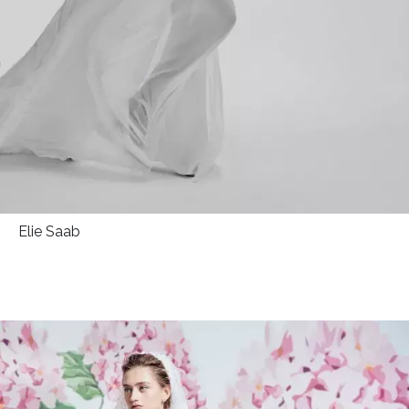
Elie Saab