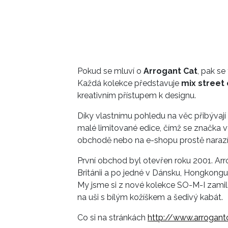
Pokud se mluví o
Arrogant Cat
, pak s
Každá kolekce představuje
mix street
kreativním přístupem k designu.
Díky vlastnímu pohledu na věc přibývají
malé limitované edice, čímž se značka 
obchodě nebo na e-shopu prostě narazí
První obchod byl otevřen roku 2001. A
Británii a po jedné v Dánsku, Hongkongu,
My jsme si z nové kolekce SO-M-I zamilo
na uši s bílým kožíškem a šedivý kabát.
Co si na stránkách
http://www.arrogant