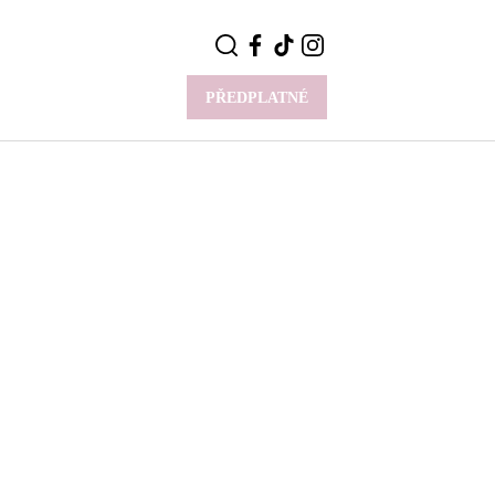
PŘEDPLATNÉ
VÍCE
Y
CELEBRITY
Novinky
Styl slavných
Rozhovory
ie