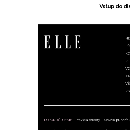
Vstup do di
F
NE
PŘ
m
KO
RE
VO
IN
VŠ
RS
DOPORUČUJEME
Pravidla etikety
|
Slovník puberťá