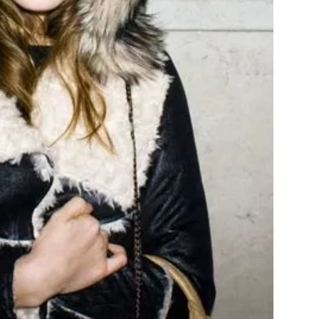
Přihlášením k newsletteru souhlasíte s
Obcho
společnosti BurdaMedia Extra s.r.o.
a potv
Zásadami ochrany soukromí
- BurdaMedia E
pracovat zejména k organizaci a vyhodnocení 
Chcete navíc dostávat i další zajímavé a exkluz
Pokud souhlasíte se zpracováním údajů k tom
soukromí BurdaMedia Extra s.r.o.
, zaškrtnět