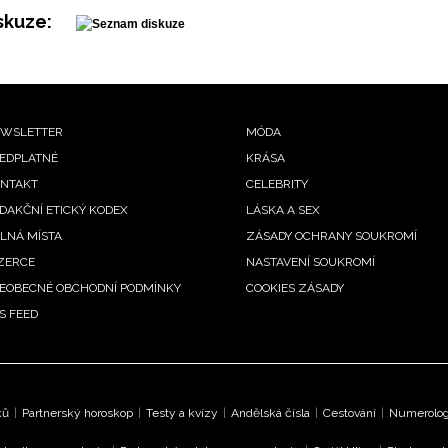
skuze:
ooter
WSLETTER
MÓDA
EDPLATNÉ
KRÁSA
enu
NTAKT
CELEBRITY
DAKČNÍ ETICKÝ KODEX
LÁSKA A SEX
LNÁ MÍSTA
ZÁSADY OCHRANY SOUKROMÍ
ZERCE
NASTAVENÍ SOUKROMÍ
EOBECNÉ OBCHODNÍ PODMÍNKY
COOKIES ZÁSADY
S FEED
ků
|
Partnerský horoskop
|
Testy a kvízy
|
Andělská čísla
|
Cestování
|
Numerologi