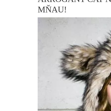
ELLE BEAUTY LOUNGE
L
MŇAU!
S
V
S
S
ELLE DECORATION
H
INFORMACE
REDAKCE