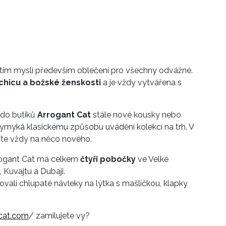
e tím myslí především oblečení pro všechny odvážné.
 chicu a božské ženskosti
a je vždy vytvářena s
 do butiků
Arrogant Cat
stále nové kousky nebo
vymyká klasickému způsobu uvádění kolekcí na trh. V
te vždy na něco nového.
rrogant Cat má celkem
čtyři pobočky
ve Velké
 Kuvajtu a Dubaji.
vali chlupaté návleky na lýtka s mašličkou, klapky
cat.com
/ zamilujete vy?