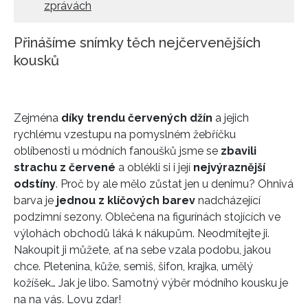
zprávách
Přinášíme snímky těch nejčervenějších
kousků
Zejména
díky trendu červených džín
a jejich
rychlému vzestupu na pomyslném žebříčku
oblíbenosti u módních fanoušků jsme se
zbavili
strachu z červené
a oblékli si i její
nejvýraznější
odstíny
. Proč by ale mělo zůstat jen u denimu? Ohnivá
barva je
jednou z klíčových barev
nadcházející
podzimní sezony. Oblečena na figurínách stojících ve
výlohách obchodů láká k nákupům. Neodmítejte ji.
Nakoupit ji můžete, ať na sebe vzala podobu, jakou
chce. Pletenina, kůže, semiš, šifon, krajka, umělý
kožíšek… Jak je libo. Samotný výběr módního kousku je
na na vás. Lovu zdar!