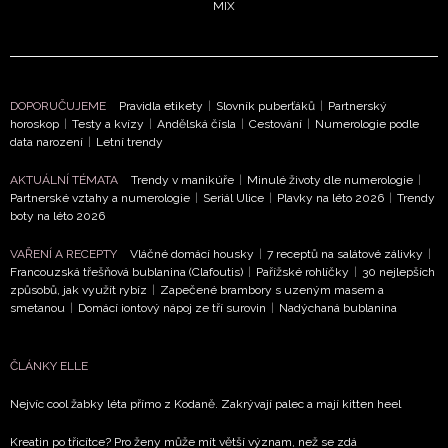
MIX
DOPORUČUJEME
Pravidla etikety
|
Slovník puberťáků
|
Partnerský
horoskop
|
Testy a kvízy
|
Andělská čísla
|
Cestování
|
Numerologie podle
data narození
|
Letní trendy
NEWSLETTER
AKTUÁLNÍ TÉMATA
Trendy v manikúře
|
Minulé životy dle numerologie
|
Partnerské vztahy a numerologie
|
Seriál Ulice
|
Plavky na léto 2026
|
Trendy
ODESLAT
boty na léto 2026
Přihlášením k newsletteru souhlasíte s
Obchodními
VAŘENÍ A RECEPTY
Vláčné domácí housky
|
7 receptů na salátové zálivky
|
Francouzská třešňová bublanina (Clafoutis)
|
Pařížské rohlíčky
|
30 nejlepších
podmínkami společnosti BurdaMedia Extra s.r.o.
a
způsobů, jak využít rybíz
|
Zapečené brambory s uzeným masem a
potvrzujete, že jste se seznámili se
Zásadami
smetanou
|
Domácí iontový nápoj ze tří surovin
|
Nadýchaná bublanina
ochrany soukromí
- BurdaMedia Extra s.r.o. bude s
Vašimi údaji pracovat zejména k organizaci a
ČLÁNKY ELLE
vyhodnocení akce a zasílání novinek.
Nejvíc cool žabky léta přímo z Kodaně. Zakrývají palec a mají kitten heel
Chcete navíc dostávat i další zajímavé a exkluzivní
informace od našich partnerů? Pokud souhlasíte se
Kreatin po třicítce? Pro ženy může mít větší význam, než se zdá