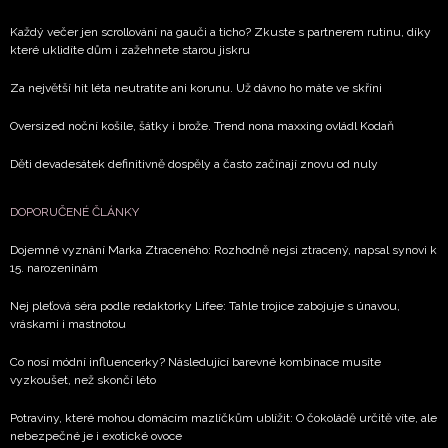
zpracováním údajů k tomuto účelu podle
Zásad ochrany
soukromí BurdaMedia Extra s.r.o.
, zaškrtněte toto pole.
Každý večer jen scrollování na gauči a ticho? Zkuste s partnerem rutinu, díky
které uklidíte dům i zažehnete starou jiskru
Za největší hit léta neutratíte ani korunu. Už dávno ho máte ve skříni
Oversized noční košile, šátky i brože. Trend nona maxxing ovládl Kodaň
Děti devadesátek definitivně dospěly a často začínají znovu od nuly
DOPORUČENÉ ČLÁNKY
Dojemné vyznání Marka Ztraceného: Rozhodně nejsi ztracený, napsal synovi k
15. narozeninám
Nej pleťová séra podle redaktorky Lifee: Tahle trojice zabojuje s únavou,
vráskami i mastnotou
Co nosí módní influencerky? Následující barevné kombinace musíte
vyzkoušet, než skončí léto
Potraviny, které mohou domácím mazlíčkům ublížit: O čokoládě určitě víte, ale
nebezpečné je i exotické ovoce