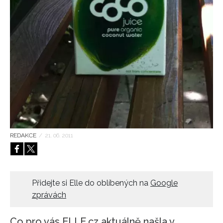
HOME
REDAKCE
/
21. 06. 2011
Přidejte si Elle do oblíbených na
Google
zprávách
Co pro vás ELLE.cz aktuálně našla v