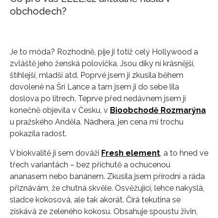
obchodech?
Je to móda? Rozhodně, pije ji totiž celý Hollywood a
zvláště jeho ženská polovička. Jsou díky ní krásnější,
štíhlejší, mladší atd. Poprvé jsem ji zkusila během
dovolené na Šrí Lance a tam jsem ji do sebe lila
doslova po litrech. Teprve před nedávnem jsem ji
konečně objevila v Česku, v
Bioobchodě Rozmarýna
u pražského Anděla. Nádhera, jen cena mi trochu
pokazila radost.
V biokvalitě ji sem dováží
Fresh element
, a to hned ve
třech variantách – bez příchutě a ochucenou
ananasem nebo banánem. Zkusila jsem přírodní a ráda
přiznávám, že chutná skvěle. Osvěžující, lehce nakyslá,
sladce kokosová, ale tak akorát. Čirá tekutina se
získává ze zeleného kokosu. Obsahuje spoustu živin,