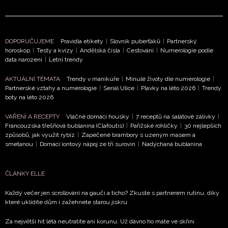
DOPORUČUJEME
Pravidla etikety
|
Slovník puberťáků
|
Partnerský
horoskop
|
Testy a kvízy
|
Andělská čísla
|
Cestování
|
Numerologie podle
data narození
|
Letní trendy
NEWSLETTER
AKTUÁLNÍ TÉMATA
Trendy v manikúře
|
Minulé životy dle numerologie
|
Partnerské vztahy a numerologie
|
Seriál Ulice
|
Plavky na léto 2026
|
Trendy
ODESLAT
boty na léto 2026
VAŘENÍ A RECEPTY
Vláčné domácí housky
|
7 receptů na salátové zálivky
|
Přihlášením k newsletteru souhlasíte s
Obchodními
Francouzská třešňová bublanina (Clafoutis)
|
Pařížské rohlíčky
|
30 nejlepších
podmínkami společnosti BurdaMedia Extra s.r.o.
a
způsobů, jak využít rybíz
|
Zapečené brambory s uzeným masem a
potvrzujete, že jste se seznámili se
Zásadami
smetanou
|
Domácí iontový nápoj ze tří surovin
|
Nadýchaná bublanina
ochrany soukromí
- BurdaMedia Extra s.r.o. bude s
Vašimi údaji pracovat zejména k organizaci a
ČLÁNKY ELLE
vyhodnocení akce a zasílání novinek.
Každý večer jen scrollování na gauči a ticho? Zkuste s partnerem rutinu, díky
Chcete navíc dostávat i další zajímavé a exkluzivní
které uklidíte dům i zažehnete starou jiskru
informace od našich partnerů? Pokud souhlasíte se
Za největší hit léta neutratíte ani korunu. Už dávno ho máte ve skříni
zpracováním údajů k tomuto účelu podle
Zásad ochrany