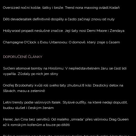
soukromí BurdaMedia Extra s.r.o.
, zaškrtněte toto pole.
Oversized noční košile, šátky i brože. Trend nona maxxing ovládl Kodaň
Děti devadesátek definitivně dospěly a často začínají znovu od nuly
Hollywood propadl neslušné značce. Její šaty nosí Demi Moore i Zendaya
Champagne O'Clock s Evou Urbanovou: O domově, který zraje s časem
DOPORUČENÉ ČLÁNKY
Svržení atomové bomby na Hirošimu: V nepředstavitelném žáru se část lidí
vypařila. Zůstaly po nich jen stíny
Ondřej Brzobohatý kvůli roli svého táty zhubnul 8 kilo: Drastický detox na
šťávách, masu a zelenině
Letní trendy podle vášnivých Italek. Stylové outfity, na které nedají dopustit,
budou slušet i českým ženám
Herec Jan Cina bez servítků: Od malého „smrada” přes vášnivou Drag Queen
až k romským kořenům a touze po dítěti