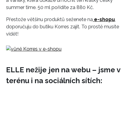
a vanilky, která dokáže umocnit ten krátký český
summer time. 50 ml pořídíte za 880 Kč.
Přestože většinu produktů seženete na
e-shopu
,
doporučuju do butiku Korres zajít. To prostě musíte
vidět!
ELLE nežije jen na webu – jsme v
terénu i na sociálních sítích: