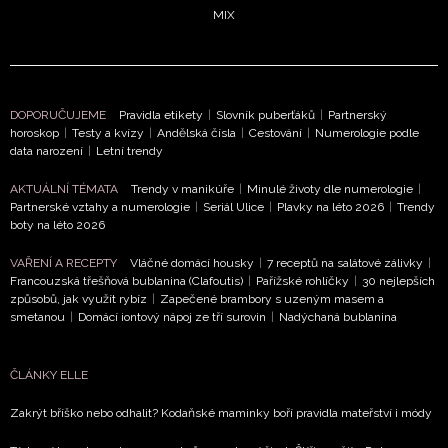
MIX
DOPORUČUJEME
Pravidla etikety
|
Slovník puberťáků
|
Partnerský
horoskop
|
Testy a kvízy
|
Andělská čísla
|
Cestování
|
Numerologie podle
data narození
|
Letní trendy
NEWSLETTER
AKTUÁLNÍ TÉMATA
Trendy v manikúře
|
Minulé životy dle numerologie
|
Partnerské vztahy a numerologie
|
Seriál Ulice
|
Plavky na léto 2026
|
Trendy
ODESLAT
boty na léto 2026
VAŘENÍ A RECEPTY
Vláčné domácí housky
|
7 receptů na salátové zálivky
|
Přihlášením k newsletteru souhlasíte s
Obchodními
Francouzská třešňová bublanina (Clafoutis)
|
Pařížské rohlíčky
|
30 nejlepších
podmínkami společnosti BurdaMedia Extra s.r.o.
a
způsobů, jak využít rybíz
|
Zapečené brambory s uzeným masem a
smetanou
|
Domácí iontový nápoj ze tří surovin
|
Nadýchaná bublanina
potvrzujete, že jste se seznámili se
Zásadami
ochrany soukromí
- BurdaMedia Extra s.r.o. bude s
Vašimi údaji pracovat zejména k organizaci a
ČLÁNKY ELLE
vyhodnocení akce a zasílání novinek.
Zakrýt bříško nebo odhalit? Kodaňské maminky boří pravidla mateřství i módy
Chcete navíc dostávat i další zajímavé a exkluzivní