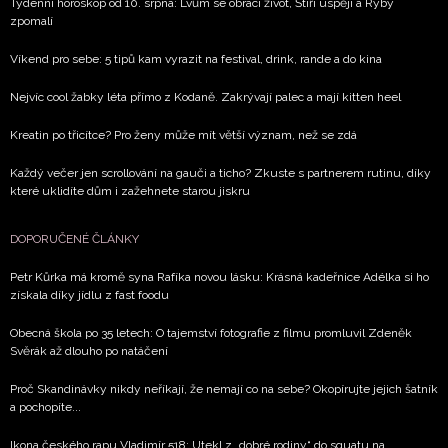
Týdenní horoskop od 10. srpna: Lvům se obrací život, Štíři uspějí a Ryby
informace od našich partnerů? Pokud souhlasíte se
zpomalí
zpracováním údajů k tomuto účelu podle
Zásad ochrany
soukromí BurdaMedia Extra s.r.o.
, zaškrtněte toto pole.
Víkend pro sebe: 5 tipů kam vyrazit na festival, drink, rande a do kina
Nejvíc cool žabky léta přímo z Kodaně. Zakrývají palec a mají kitten heel
Kreatin po třicítce? Pro ženy může mít větší význam, než se zdá
Každý večer jen scrollování na gauči a ticho? Zkuste s partnerem rutinu, díky
které uklidíte dům i zažehnete starou jiskru
DOPORUČENÉ ČLÁNKY
Petr Kůrka má kromě syna Rafíka novou lásku: Krásná kadeřnice Adélka si ho
získala díky jídlu z fast foodu
Obecná škola po 35 letech: O tajemství fotografie z filmu promluvil Zdeněk
Svěrák až dlouho po natáčení
Proč Skandinávky nikdy neříkají, že nemají co na sebe? Okopírujte jejich šatník
a pochopíte...
Ikona českého rapu Vladimír 518: Utekl z „dobré rodiny“ do squatu na