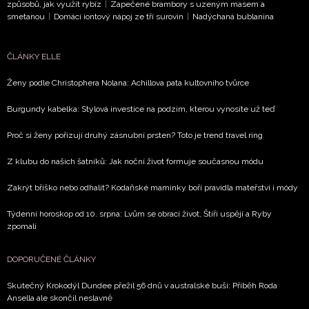
ochrany soukromí
- BurdaMedia Extra s.r.o. bude s
způsobů, jak využít rybíz
|
Zapečené brambory s uzeným masem a
Vašimi údaji pracovat zejména k organizaci a
smetanou
|
Domácí iontový nápoj ze tří surovin
|
Nadýchaná bublanina
vyhodnocení akce a zasílání novinek.
ČLÁNKY ELLE
Chcete navíc dostávat i další zajímavé a exkluzivní
informace od našich partnerů? Pokud souhlasíte se
Ženy podle Christophera Nolana: Achillova pata kultovního tvůrce
zpracováním údajů k tomuto účelu podle
Zásad ochrany
soukromí BurdaMedia Extra s.r.o.
, zaškrtněte toto pole.
Burgundy kabelka: Stylová investice na podzim, kterou vynosíte už teď
Proč si ženy pořizují druhý zásnubní prsten? Toto je trend travel ring
Z klubu do našich šatníků: Jak noční život formuje současnou módu
Zakrýt bříško nebo odhalit? Kodaňské maminky boří pravidla mateřství i módy
Týdenní horoskop od 10. srpna: Lvům se obrací život, Štíři uspějí a Ryby
zpomalí
DOPORUČENÉ ČLÁNKY
Skutečný Krokodýl Dundee přežil 56 dnů v australské buši: Příběh Roda
Ansella ale skončil neslavně