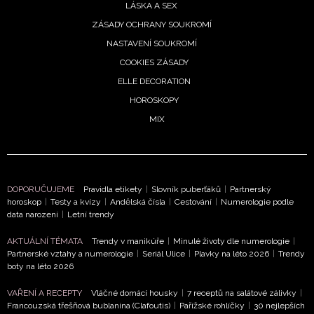
LÁSKA A SEX
ZÁSADY OCHRANY SOUKROMÍ
NASTAVENÍ SOUKROMÍ
COOKIES ZÁSADY
ELLE DECORATION
HOROSKOPY
MIX
DOPORUČUJEME
Pravidla etikety
|
Slovník puberťáků
|
Partnerský
NEWSLETTER
horoskop
|
Testy a kvízy
|
Andělská čísla
|
Cestování
|
Numerologie podle
data narození
|
Letní trendy
ODESLAT
AKTUÁLNÍ TÉMATA
Trendy v manikúře
|
Minulé životy dle numerologie
|
Partnerské vztahy a numerologie
|
Seriál Ulice
|
Plavky na léto 2026
|
Trendy
Přihlášením k newsletteru souhlasíte s
Obchodními
boty na léto 2026
podmínkami společnosti BurdaMedia Extra s.r.o.
a
VAŘENÍ A RECEPTY
Vláčné domácí housky
|
7 receptů na salátové zálivky
|
potvrzujete, že jste se seznámili se
Zásadami
Francouzská třešňová bublanina (Clafoutis)
|
Pařížské rohlíčky
|
30 nejlepších