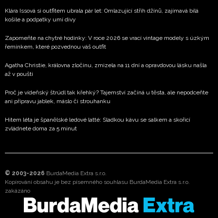
Klára Issová si outfitem ubrala pár let: Omlazující střih džínů, zajímavá bílá
košile a podpatky umí divy
Zapomeňte na chytré hodinky: V roce 2026 se vrací vintage modely s úzkým
řemínkem, které pozvednou váš outfit
Agatha Christie, královna zločinu, zmizela na 11 dní a opravdovou lásku našla
až v poušti
Proč je vídeňský štrúdl tak křehký? Tajemství začíná u těsta, ale nepodceňte
ani přípravu jablek, máslo či strouhanku
Hitem léta je španělské ledové latté: Sladkou kávu se salkem a skořicí
zvládnete doma za 5 minut
© 2003-2026
BurdaMedia Extra s.r.o.
Kopírování obsahu je bez písemného souhlasu BurdaMedia Extra s.r.o.
zakázáno