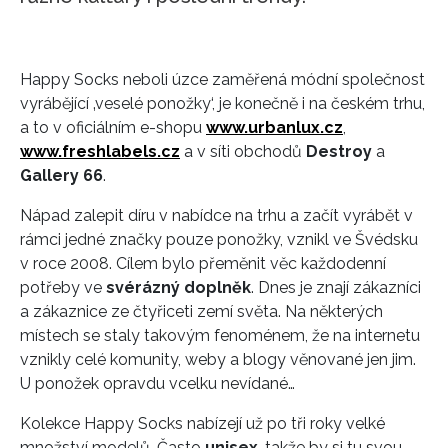
Happy Socks neboli úzce zaměřená módní společnost
vyrábějící ‚veselé ponožky‘, je konečně i na českém trhu,
a to v oficiálním e-shopu
www.urbanlux.cz
,
www.freshlabels.cz
a v síti obchodů
Destroy
a
Gallery 66
.
Nápad zalepit díru v nabídce na trhu a začít vyrábět v
rámci jedné značky pouze ponožky, vznikl ve Švédsku
v roce 2008. Cílem bylo přeměnit věc každodenní
potřeby ve
svérázný doplněk
. Dnes je znají zákazníci
a zákaznice ze čtyřiceti zemí světa. Na některých
místech se staly takovým fenoménem, že na internetu
vznikly celé komunity, weby a blogy věnované jen jim.
U ponožek opravdu vcelku nevídané…
Kolekce Happy Socks nabízejí už po tři roky velké
množství modelů. Často
unisex
, takže by si tu svou