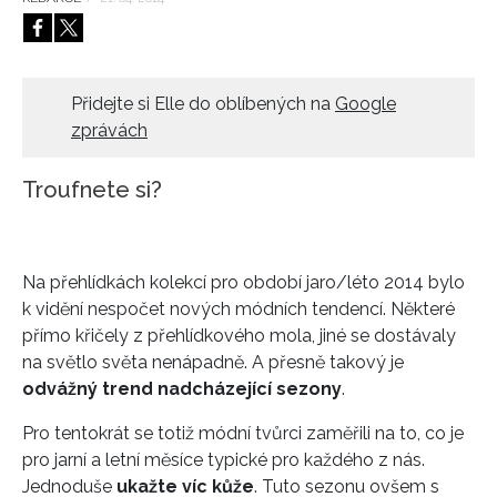
HOME
Přidejte si Elle do oblíbených na
Google
zprávách
Troufnete si?
Na přehlídkách kolekcí pro období jaro/léto 2014 bylo
k vidění nespočet nových módních tendencí. Některé
přímo křičely z přehlídkového mola, jiné se dostávaly
na světlo světa nenápadně. A přesně takový je
odvážný trend nadcházející sezony
.
Pro tentokrát se totiž módní tvůrci zaměřili na to, co je
pro jarní a letní měsíce typické pro každého z nás.
Jednoduše
ukažte víc kůže
. Tuto sezonu ovšem s