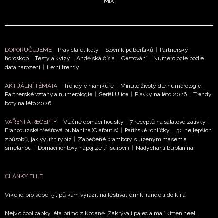
MIX
DOPORUČUJEME
Pravidla etikety
|
Slovník puberťáků
|
Partnerský
horoskop
|
Testy a kvízy
|
Andělská čísla
|
Cestování
|
Numerologie podle
data narození
|
Letní trendy
NEWSLETTER
AKTUÁLNÍ TÉMATA
Trendy v manikúře
|
Minulé životy dle numerologie
|
Partnerské vztahy a numerologie
|
Seriál Ulice
|
Plavky na léto 2026
|
Trendy
ODESLAT
boty na léto 2026
Přihlášením k newsletteru souhlasíte s
Obchodními
VAŘENÍ A RECEPTY
Vláčné domácí housky
|
7 receptů na salátové zálivky
|
Francouzská třešňová bublanina (Clafoutis)
|
Pařížské rohlíčky
|
30 nejlepších
podmínkami společnosti BurdaMedia Extra s.r.o.
a
způsobů, jak využít rybíz
|
Zapečené brambory s uzeným masem a
potvrzujete, že jste se seznámili se
Zásadami
smetanou
|
Domácí iontový nápoj ze tří surovin
|
Nadýchaná bublanina
ochrany soukromí
- BurdaMedia Extra s.r.o. bude s
Vašimi údaji pracovat zejména k organizaci a
ČLÁNKY ELLE
vyhodnocení akce a zasílání novinek.
Víkend pro sebe: 5 tipů kam vyrazit na festival, drink, rande a do kina
Chcete navíc dostávat i další zajímavé a exkluzivní
informace od našich partnerů? Pokud souhlasíte se
Nejvíc cool žabky léta přímo z Kodaně. Zakrývají palec a mají kitten heel