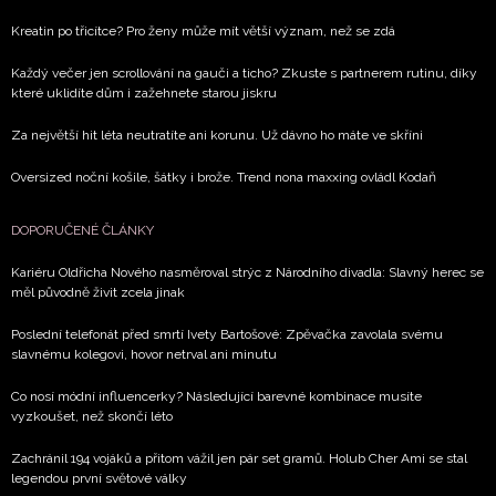
zpracováním údajů k tomuto účelu podle
Zásad ochrany
soukromí BurdaMedia Extra s.r.o.
, zaškrtněte toto pole.
Kreatin po třicítce? Pro ženy může mít větší význam, než se zdá
Každý večer jen scrollování na gauči a ticho? Zkuste s partnerem rutinu, díky
které uklidíte dům i zažehnete starou jiskru
Za největší hit léta neutratíte ani korunu. Už dávno ho máte ve skříni
Oversized noční košile, šátky i brože. Trend nona maxxing ovládl Kodaň
DOPORUČENÉ ČLÁNKY
Kariéru Oldřicha Nového nasměroval strýc z Národního divadla: Slavný herec se
měl původně živit zcela jinak
Poslední telefonát před smrtí Ivety Bartošové: Zpěvačka zavolala svému
slavnému kolegovi, hovor netrval ani minutu
Co nosí módní influencerky? Následující barevné kombinace musíte
vyzkoušet, než skončí léto
Zachránil 194 vojáků a přitom vážil jen pár set gramů. Holub Cher Ami se stal
legendou první světové války