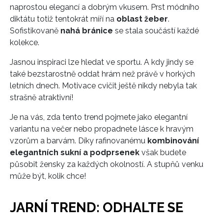
naprostou elegancí a dobrým vkusem. Prst módního
diktátu totiž tentokrát míří na
oblast žeber
.
Sofistikovaně
nahá bránice
se stala součástí každé
kolekce.
Jasnou inspiraci lze hledat ve sportu. A kdy jindy se
také bezstarostně oddat hrám než právě v horkých
letních dnech. Motivace cvičit ještě nikdy nebyla tak
strašně atraktivní!
Je na vás, zda tento trend pojmete jako elegantní
variantu na večer nebo propadnete lásce k hravým
vzorům a barvám. Díky rafinovanému
kombinování
elegantních sukní a podprsenek
však budete
působit žensky za každých okolností. A stupňů venku
může být, kolik chce!
JARNÍ TREND: ODHALTE SE