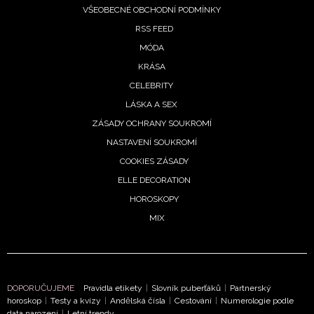
VŠEOBECNÉ OBCHODNÍ PODMÍNKY
RSS FEED
MÓDA
KRÁSA
CELEBRITY
LÁSKA A SEX
ZÁSADY OCHRANY SOUKROMÍ
NASTAVENÍ SOUKROMÍ
COOKIES ZÁSADY
ELLE DECORATION
NEWSLETTER
HOROSKOPY
MIX
ODESLAT
Přihlášením k newsletteru souhlasíte s
Obchodními
podmínkami společnosti BurdaMedia Extra s.r.o.
a
DOPORUČUJEME
Pravidla etikety
|
Slovník puberťáků
|
Partnerský
potvrzujete, že jste se seznámili se
Zásadami
horoskop
|
Testy a kvízy
|
Andělská čísla
|
Cestování
|
Numerologie podle
ochrany soukromí
- BurdaMedia Extra s.r.o. bude s
data narození
|
Letní trendy