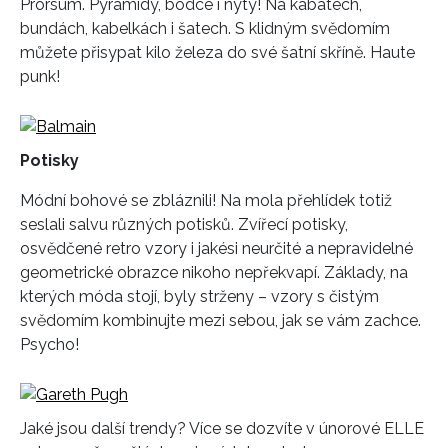
Prorsum. Pyramidy, bodce i nýty! Na kabátech,
bundách, kabelkách i šatech. S klidným svědomím
můžete přisypat kilo železa do své šatní skříně. Haute
punk!
Potisky
Módní bohové se zbláznili! Na mola přehlídek totiž
seslali salvu různých potisků. Zvířecí potisky,
osvědčené retro vzory i jakési neurčité a nepravidelné
geometrické obrazce nikoho nepřekvapí. Základy, na
kterých móda stojí, byly strženy – vzory s čistým
svědomím kombinujte mezi sebou, jak se vám zachce.
Psycho!
Jaké jsou další trendy? Více se dozvíte v únorové ELLE