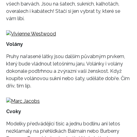
všech barvách. Jsou na šatech, sukních, kalhotách,
overalech i kabátech! Stačí si jen vybrat ty, které se
vám líbí.
Volány
Pruhy nařasené látky jsou dalším půvabným prvkem,
který bude vládnout letošnímu jaru. Volánky i volány
dokonale podtrhnou a zvýrazní vaši ženskost. Když
koupíte volánovou sukni nebo šaty, uděláte dobře. Čím
dřív, tím líp.
Cvoky
Modelky předvádějící tisíc a jednu bodlinu ani letos
nezklamaly na přehlídkách Balmain nebo Burberry