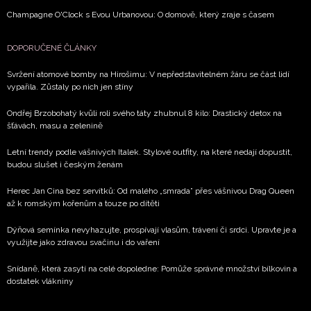
Champagne O'Clock s Evou Urbanovou: O domově, který zraje s časem
DOPORUČENÉ ČLÁNKY
Svržení atomové bomby na Hirošimu: V nepředstavitelném žáru se část lidí
vypařila. Zůstaly po nich jen stíny
Ondřej Brzobohatý kvůli roli svého táty zhubnul 8 kilo: Drastický detox na
šťávách, masu a zelenině
Letní trendy podle vášnivých Italek. Stylové outfity, na které nedají dopustit,
budou slušet i českým ženám
Herec Jan Cina bez servítků: Od malého „smrada” přes vášnivou Drag Queen
až k romským kořenům a touze po dítěti
Dýňová semínka nevyhazujte, prospívají vlasům, trávení či srdci. Upravte je a
využijte jako zdravou svačinu i do vaření
Snídaně, která zasytí na celé dopoledne: Pomůže správné množství bílkovin a
dostatek vlákniny