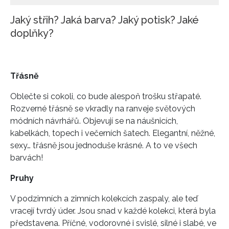
Jaký střih? Jaká barva? Jaký potisk? Jaké
doplňky?
Třásně
Oblečte si cokoli, co bude alespoň trošku střapaté.
Rozverné třásně se vkradly na ranveje světových
módních návrhářů. Objevují se na náušnicích,
kabelkách, topech i večerních šatech. Elegantní, něžné,
sexy… třásně jsou jednoduše krásné. A to ve všech
barvách!
Pruhy
V podzimních a zimních kolekcích zaspaly, ale teď
vracejí tvrdý úder. Jsou snad v každé kolekci, která byla
představena. Příčné, vodorovné i svislé, silné i slabé, ve