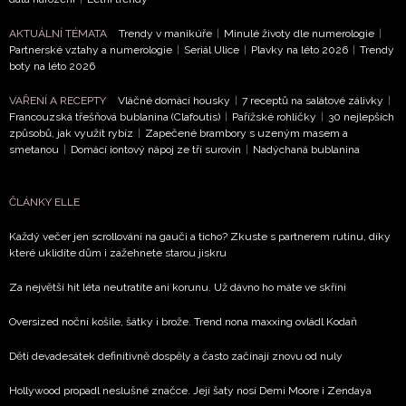
Vašimi údaji pracovat zejména k organizaci a
AKTUÁLNÍ TÉMATA
Trendy v manikúře
|
Minulé životy dle numerologie
|
vyhodnocení akce a zasílání novinek.
Partnerské vztahy a numerologie
|
Seriál Ulice
|
Plavky na léto 2026
|
Trendy
boty na léto 2026
Chcete navíc dostávat i další zajímavé a exkluzivní
informace od našich partnerů? Pokud souhlasíte se
VAŘENÍ A RECEPTY
Vláčné domácí housky
|
7 receptů na salátové zálivky
|
zpracováním údajů k tomuto účelu podle
Zásad ochrany
Francouzská třešňová bublanina (Clafoutis)
|
Pařížské rohlíčky
|
30 nejlepších
soukromí BurdaMedia Extra s.r.o.
, zaškrtněte toto pole.
způsobů, jak využít rybíz
|
Zapečené brambory s uzeným masem a
smetanou
|
Domácí iontový nápoj ze tří surovin
|
Nadýchaná bublanina
ČLÁNKY ELLE
Každý večer jen scrollování na gauči a ticho? Zkuste s partnerem rutinu, díky
které uklidíte dům i zažehnete starou jiskru
Za největší hit léta neutratíte ani korunu. Už dávno ho máte ve skříni
Oversized noční košile, šátky i brože. Trend nona maxxing ovládl Kodaň
Děti devadesátek definitivně dospěly a často začínají znovu od nuly
Hollywood propadl neslušné značce. Její šaty nosí Demi Moore i Zendaya