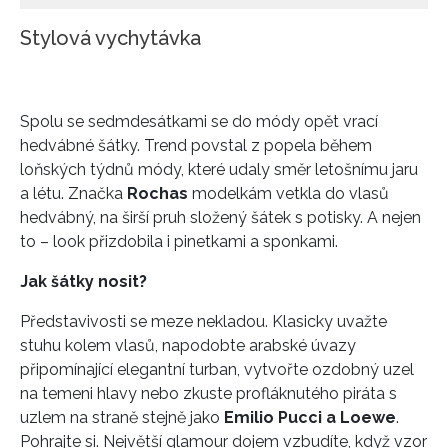
Stylová vychytávka
Spolu se sedmdesátkami se do módy opět vrací
hedvábné šátky. Trend povstal z popela během
loňských týdnů módy, které udaly směr letošnímu jaru
a létu. Značka
Rochas
modelkám vetkla do vlasů
hedvábný, na širší pruh složený šátek s potisky. A nejen
to – look přizdobila i pinetkami a sponkami.
Jak šátky nosit?
Představivosti se meze nekladou. Klasicky uvažte
stuhu kolem vlasů, napodobte arabské úvazy
připomínající elegantní turban, vytvořte ozdobný uzel
na temeni hlavy nebo zkuste profláknutého piráta s
uzlem na straně stejně jako
Emilio Pucci a Loewe
.
Pohrajte si. Největší glamour dojem vzbudíte, když vzor