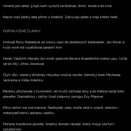
Víkend pro sebe: 5 tipů kam vyrazit na festival, drink, rande a do kina
Nejvíc cool žabky léta přímo z Kodaně. Zakrývají palec a mají kitten heel
DOPORUČENÉ ČLÁNKY
Hvězda filmu Rebelové se znovu vrací do oblíbených šedesátek: Jan Révai si
kvůli nové roli vypěstoval parádní knír
Herec Vladimír Hlavatý byl mistr správné dikce a divadelního make-upu: Učila
se od něj i Jiřina Jirásková
Čtyři věci, které o Whitney Houston možná nevíte: Odmítl ji bratr Michaela
Jacksona a měla milenku
Plastiky přiznávala s humorem, od mužů zažívala rány a do třetice našla toho
pravého: Dramatický i zářivý život královny swingu Evy Pilarové
Pitný režim má své hranice. Nadbytek vody může vést k únavě, otokům i
nebezpečnému poklesu sodíku
Pečená švestková povidla: Snadný domácí recept, který milují všichni i
začátečníci