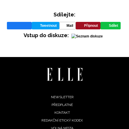
Sdílejte:
Tweetnout
Mail
Připnout
Sdílet
Vstup do diskuze:
INFORMACE
REDAKCE
Footer
NEWSLETTER
PŘEDPLATNÉ
menu
KONTAKT
REDAKČNÍ ETICKÝ KODEX
VOLNÁ MÍSTA