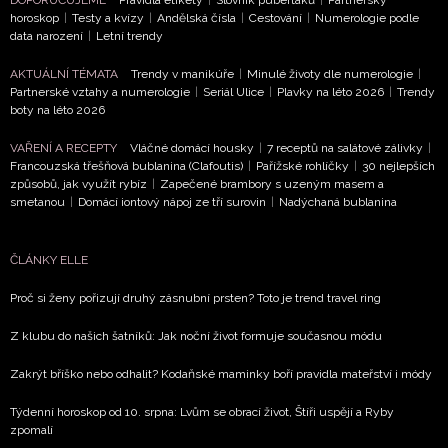
DOPORUČUJEME
Pravidla etikety
|
Slovník puberťáků
|
Partnerský
horoskop
|
Testy a kvízy
|
Andělská čísla
|
Cestování
|
Numerologie podle
data narození
|
Letní trendy
NEWSLETTER
AKTUÁLNÍ TÉMATA
Trendy v manikúře
|
Minulé životy dle numerologie
|
Partnerské vztahy a numerologie
|
Seriál Ulice
|
Plavky na léto 2026
|
Trendy
boty na léto 2026
ODESLAT
VAŘENÍ A RECEPTY
Vláčné domácí housky
|
7 receptů na salátové zálivky
|
Francouzská třešňová bublanina (Clafoutis)
|
Pařížské rohlíčky
|
30 nejlepších
Přihlášením k newsletteru souhlasíte s
Obchodními
způsobů, jak využít rybíz
|
Zapečené brambory s uzeným masem a
podmínkami společnosti BurdaMedia Extra s.r.o.
a
smetanou
|
Domácí iontový nápoj ze tří surovin
|
Nadýchaná bublanina
potvrzujete, že jste se seznámili se
Zásadami
ochrany soukromí
- BurdaMedia Extra s.r.o. bude s
ČLÁNKY ELLE
Vašimi údaji pracovat zejména k organizaci a
vyhodnocení akce a zasílání novinek.
Proč si ženy pořizují druhý zásnubní prsten? Toto je trend travel ring
Chcete navíc dostávat i další zajímavé a exkluzivní
Z klubu do našich šatníků: Jak noční život formuje současnou módu
informace od našich partnerů? Pokud souhlasíte se
Zakrýt bříško nebo odhalit? Kodaňské maminky boří pravidla mateřství i módy
zpracováním údajů k tomuto účelu podle
Zásad ochrany
soukromí BurdaMedia Extra s.r.o.
, zaškrtněte toto pole.
Týdenní horoskop od 10. srpna: Lvům se obrací život, Štíři uspějí a Ryby
zpomalí