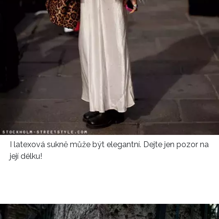
I latexová sukně může být elegantní. Dejte jen pozor na
její délku!