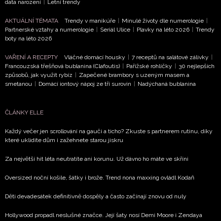
data narození
|
Letní trendy
AKTUÁLNÍ TÉMATA
Trendy v manikúře
|
Minulé životy dle numerologie
|
Partnerské vztahy a numerologie
|
Seriál Ulice
|
Plavky na léto 2026
|
Trendy
boty na léto 2026
VAŘENÍ A RECEPTY
Vláčné domácí housky
|
7 receptů na salátové zálivky
|
Francouzská třešňová bublanina (Clafoutis)
|
Pařížské rohlíčky
|
30 nejlepších
způsobů, jak využít rybíz
|
Zapečené brambory s uzeným masem a
smetanou
|
Domácí iontový nápoj ze tří surovin
|
Nadýchaná bublanina
ČLÁNKY ELLE
Každý večer jen scrollování na gauči a ticho? Zkuste s partnerem rutinu, díky
které uklidíte dům i zažehnete starou jiskru
Za největší hit léta neutratíte ani korunu. Už dávno ho máte ve skříni
Oversized noční košile, šátky i brože. Trend nona maxxing ovládl Kodaň
Děti devadesátek definitivně dospěly a často začínají znovu od nuly
Hollywood propadl neslušné značce. Její šaty nosí Demi Moore i Zendaya