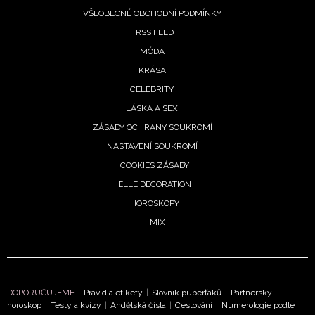
VŠEOBECNÉ OBCHODNÍ PODMÍNKY
RSS FEED
MÓDA
KRÁSA
CELEBRITY
LÁSKA A SEX
ZÁSADY OCHRANY SOUKROMÍ
NASTAVENÍ SOUKROMÍ
COOKIES ZÁSADY
ELLE DECORATION
HOROSKOPY
MIX
DOPORUČUJEME
Pravidla etikety
|
Slovník puberťáků
|
Partnerský
horoskop
|
Testy a kvízy
|
Andělská čísla
|
Cestování
|
Numerologie podle