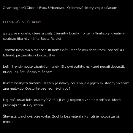
Champagne O'Clock s Evou Urbanovou: O domově, který zraje s časem
DOPORUČENÉ ČLÁNKY
4 stylové modely, které si ušily čtenářky Burdy: Tohle na finalistky kreativní
soutěže říká návrhářka Beata Rajská
Terezie Kovalová o rozhodnutí nemít děti: Manželovu vasektomii podpořila i
tchyně, prozradila violoncellistka
Letní trendy podle vášnivých Italek. Stylové outfity, na které nedají dopustit,
budou slušet i českým ženám
Kvíz z českých frazémů: Každý je někdy používá, ale jejich skutečný význam
zná málokdo. Obstojíte bez jediné chyby?
Nejlepší osud letní cukety? V Itálii ji zalijí olejem a vznikne sott’olio, které
překvapí chutí i využitím
Šťavnatá tvarohová bleskovka: Buchta bez válení a kynutí je hotová za pár
minut