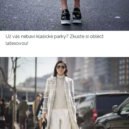
Už vás nebaví klasické parky? Zkuste si obléct
latexovou!