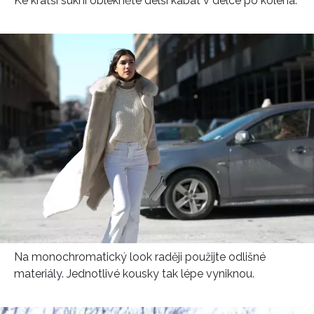
Ke kratší sukni oblékněte delší kabát v délce po kolena.
INFORMACE
REDAKCE
Na monochromatický look raději použijte odlišné
materiály. Jednotlivé kousky tak lépe vyniknou.