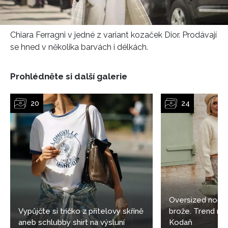
NEWSLETTER
Chiara Ferragni v jedné z variant kozaček Dior. Prodávají
se hned v několika barvách i délkách.
ODESLAT
Prohlédněte si další galerie
Přihlášením k newsletteru souhlasíte s
Obchodními
podmínkami společnosti BurdaMedia Extra s.r.o.
a
potvrzujete, že jste se seznámili se
Zásadami
ochrany soukromí
- BurdaMedia Extra s.r.o. bude s
Vašimi údaji pracovat zejména k organizaci a
vyhodnocení akce a zasílání novinek.
Chcete navíc dostávat i další zajímavé a exkluzivní
informace od našich partnerů? Pokud souhlasíte se
zpracováním údajů k tomuto účelu podle
Zásad ochrany
soukromí BurdaMedia Extra s.r.o.
, zaškrtněte toto pole.
Oversized noční k
Vypůjčte si tričko z přítelovy skříně
brože. Trend no
aneb schlubby shirt na výsluní
Kodaň