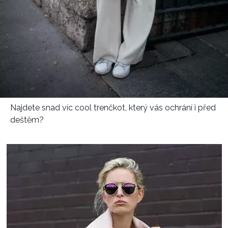
Najdete snad víc cool trenčkot, který vás ochrání i před
deštěm?