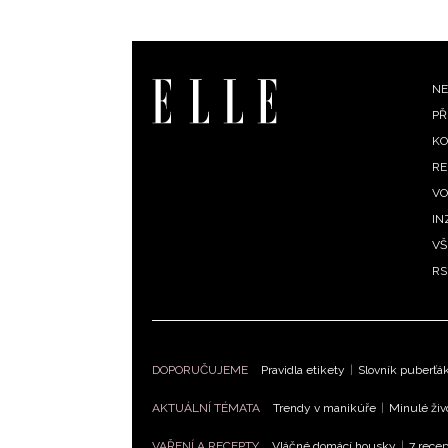
F
NE
PŘ
m
KO
RE
VO
IN
VŠ
RS
DOPORUČUJEME
Pravidla etikety
|
Slovník puberťá
AKTUÁLNÍ TÉMATA
Trendy v manikúře
|
Minulé živ
VAŘENÍ A RECEPTY
Vláčné domácí housky
|
7 recep