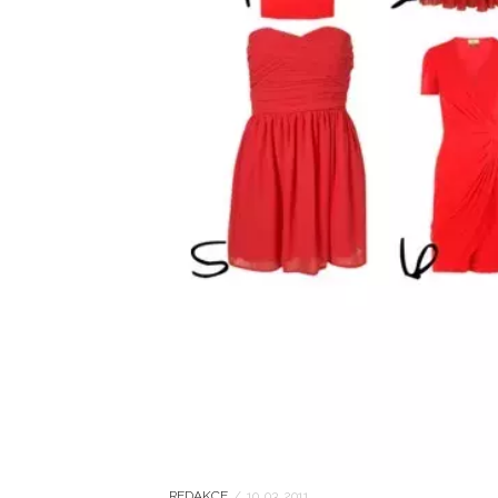
REDAKCE
/
10. 03. 2011