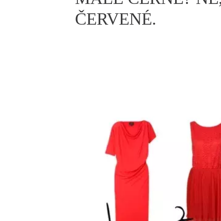
ELLE BEAUTY LOUNGE
L
ČERVENÉ.
S
V
S
S
ELLE DECORATION
H
INFORMACE
REDAKCE