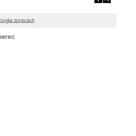
oogle zprávách
berec