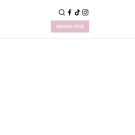
PŘEDPLATNÉ
VÍCE
Y
CELEBRITY
Novinky
Styl slavných
Rozhovory
ie