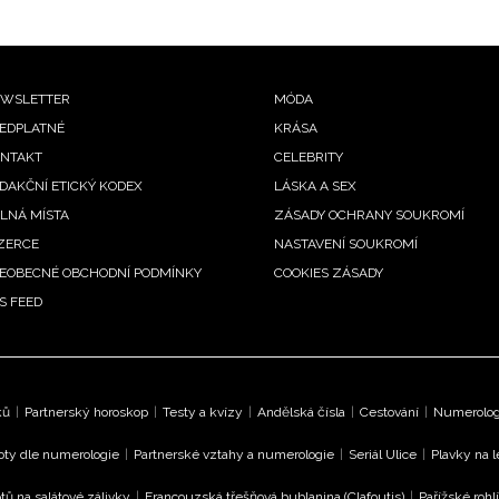
ooter
WSLETTER
MÓDA
EDPLATNÉ
KRÁSA
enu
NTAKT
CELEBRITY
DAKČNÍ ETICKÝ KODEX
LÁSKA A SEX
LNÁ MÍSTA
ZÁSADY OCHRANY SOUKROMÍ
ZERCE
NASTAVENÍ SOUKROMÍ
EOBECNÉ OBCHODNÍ PODMÍNKY
COOKIES ZÁSADY
S FEED
ků
|
Partnerský horoskop
|
Testy a kvízy
|
Andělská čísla
|
Cestování
|
Numerologi
oty dle numerologie
|
Partnerské vztahy a numerologie
|
Seriál Ulice
|
Plavky na 
tů na salátové zálivky
|
Francouzská třešňová bublanina (Clafoutis)
|
Pařížské rohl