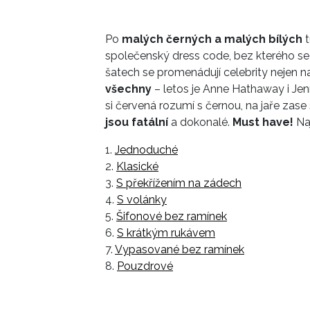
Po
malých černých a malých bílých
t
společenský dress code, bez kterého s
šatech se promenádují celebrity nejen na
všechny
– letos je Anne Hathaway i Jen
si červená rozumí s černou, na jaře zas
jsou fatální
a dokonalé.
Must have!
Naj
1.
Jednoduché
2.
Klasické
3.
S překřížením na zádech
4.
S volánky
5.
Šifonové bez ramínek
6.
S krátkým rukávem
7.
Vypasované bez ramínek
8.
Pouzdrové