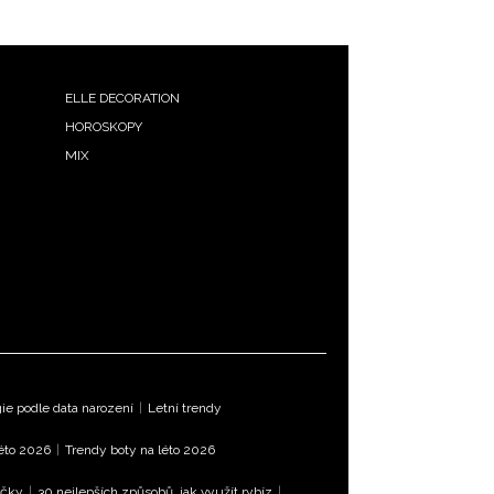
ELLE DECORATION
HOROSKOPY
MIX
e podle data narození
|
Letní trendy
léto 2026
|
Trendy boty na léto 2026
íčky
|
30 nejlepších způsobů, jak využít rybíz
|