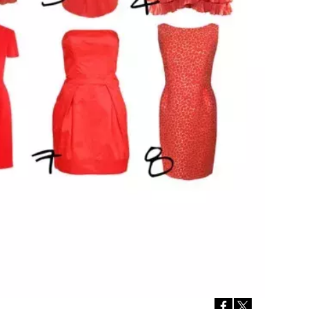
Přihlášením k newsletteru souhlasíte s
Obcho
společnosti BurdaMedia Extra s.r.o.
a potv
Zásadami ochrany soukromí
- BurdaMedia E
pracovat zejména k organizaci a vyhodnocení 
Chcete navíc dostávat i další zajímavé a exkluz
Pokud souhlasíte se zpracováním údajů k tom
soukromí BurdaMedia Extra s.r.o.
, zaškrtnět