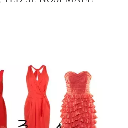
ÁSKA A SEX
ELLEPHORIA
ELLE STOR
ingles
y a on
ex
vatba
OME
NEWSLETTER