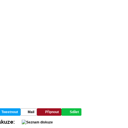
Tweetnout
Mail
Připnout
Sdílet
skuze: