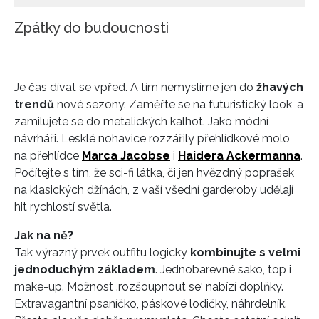
Zpátky do budoucnosti
Je čas dívat se vpřed. A tím nemyslíme jen do
žhavých
trendů
nové sezony. Zaměřte se na futuristický look, a
zamilujete se do metalických kalhot. Jako módní
návrháři. Lesklé nohavice rozzářily přehlídkové molo
na přehlídce
Marca Jacobse
i
Haidera Ackermanna
.
Počítejte s tím, že sci-fi látka, či jen hvězdný poprašek
na klasických džínách, z vaší všední garderoby udělají
hit rychlostí světla.
Jak na ně?
Tak výrazný prvek outfitu logicky
kombinujte s velmi
jednoduchým základem
. Jednobarevné sako, top i
make-up. Možnost ‚rozšoupnout se‘ nabízí doplňky.
Extravagantní psaníčko, páskové lodičky, náhrdelník.