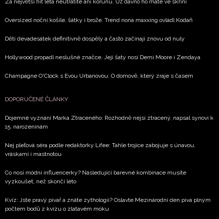
zpracováním údajů k tomuto účelu podle
Zásad ochrany
Za největší hit léta neutratíte ani korunu. Už dávno ho máte ve skříni
soukromí BurdaMedia Extra s.r.o.
, zaškrtněte toto pole.
Oversized noční košile, šátky i brože. Trend nona maxxing ovládl Kodaň
Děti devadesátek definitivně dospěly a často začínají znovu od nuly
Hollywood propadl neslušné značce. Její šaty nosí Demi Moore i Zendaya
Champagne O'Clock s Evou Urbanovou: O domově, který zraje s časem
DOPORUČENÉ ČLÁNKY
Dojemné vyznání Marka Ztraceného: Rozhodně nejsi ztracený, napsal synovi k
15. narozeninám
Nej pleťová séra podle redaktorky Lifee: Tahle trojice zabojuje s únavou,
vráskami i mastnotou
Co nosí módní influencerky? Následující barevné kombinace musíte
vyzkoušet, než skončí léto
Kvíz: Jste pravý pivař a znáte zythologii? Oslavte Mezinárodní den piva plným
počtem bodů z kvízu o zlatavém moku