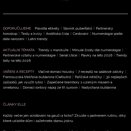
DOPORUČUJEME
Pravidla etikety
|
Slovník puberťáků
|
Partnerský
horoskop
|
Testy a kvízy
|
Andělská čísla
|
Cestování
|
Numerologie podle
data narození
|
Letní trendy
NEWSLETTER
AKTUÁLNÍ TÉMATA
Trendy v manikúře
|
Minulé životy dle numerologie
|
Partnerské vztahy a numerologie
|
Seriál Ulice
|
Plavky na léto 2026
|
Trendy
ODESLAT
boty na léto 2026
VAŘENÍ A RECEPTY
Vláčné domácí housky
|
7 receptů na salátové zálivky
|
Přihlášením k newsletteru souhlasíte s
Obchodními
Francouzská třešňová bublanina (Clafoutis)
|
Pařížské rohlíčky
|
30 nejlepších
podmínkami společnosti BurdaMedia Extra s.r.o.
a
způsobů, jak využít rybíz
|
Zapečené brambory s uzeným masem a
potvrzujete, že jste se seznámili se
Zásadami
smetanou
|
Domácí iontový nápoj ze tří surovin
|
Nadýchaná bublanina
ochrany soukromí
- BurdaMedia Extra s.r.o. bude s
Vašimi údaji pracovat zejména k organizaci a
ČLÁNKY ELLE
vyhodnocení akce a zasílání novinek.
Každý večer jen scrollování na gauči a ticho? Zkuste s partnerem rutinu, díky
Chcete navíc dostávat i další zajímavé a exkluzivní
které uklidíte dům i zažehnete starou jiskru
informace od našich partnerů? Pokud souhlasíte se