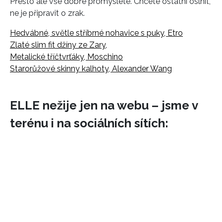
Přesto ale vše dobře promyslete. Chcete ostatní oslnit,
ne je připravit o zrak.
Hedvábné, světle stříbrné nohavice s puky, Etro
Zlaté slim fit džíny ze Zary,
Metalické tříčtvrťáky, Moschino
Starorůžové skinny kalhoty, Alexander Wang
ELLE nežije jen na webu – jsme v
terénu i na sociálních sítích: