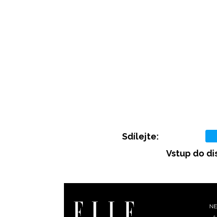
Sdílejte:
Vstup do di
F
NE