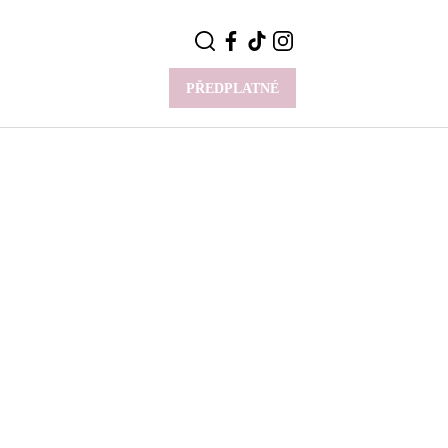
PŘEDPLATNÉ
VÍCE
Y
CELEBRITY
Novinky
Styl slavných
Rozhovory
ie