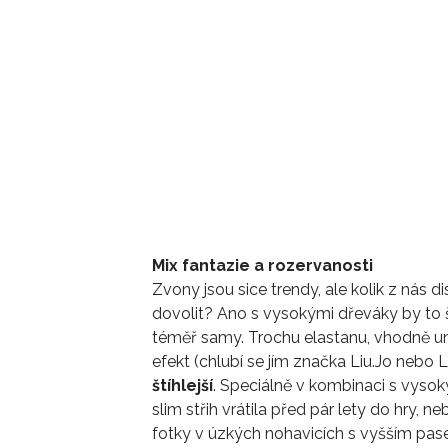
Mix fantazie a rozervanosti
Zvony jsou sice trendy, ale kolik z nás 
dovolit? Ano s vysokými dřeváky by to š
téměř samy. Trochu elastanu, vhodně um
efekt (chlubí se jím značka Liu.Jo nebo L
štíhlejší
. Speciálně v kombinaci s vys
slim střih vrátila před pár lety do hry, n
fotky v úzkých nohavicích s vyšším pas