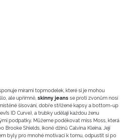
disponuje mírami topmodelek, které si je mohou
lo, ale upřímně,
skinny jeans
se proti zvonům nosí
ístěné šisování, dobře střižené kapsy a bottom-up
evi’s ID Curve), a trubky udělají každou ženu
okými podpatky. Můžeme poděkovat miss Moss, která
ebo Brooke Shields, ikoně džínů Calvina Kleina. Její
em byly pro mnohé motivací k tomu, odpustit si po