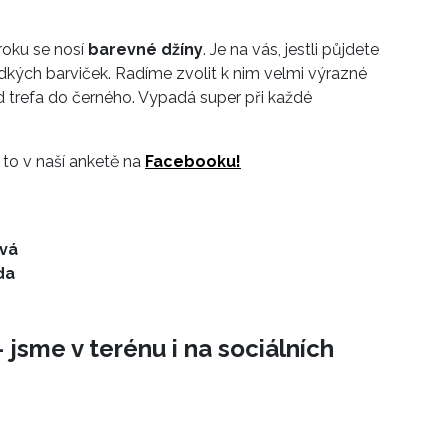
roku se nosí
barevné džíny
. Je na vás, jestli půjdete
dkých barviček. Radíme zvolit k nim velmi výrazné
d trefa do černého. Vypadá super při každé
e to v naší anketě na
Facebooku!
ová
da
 jsme v terénu i na sociálních