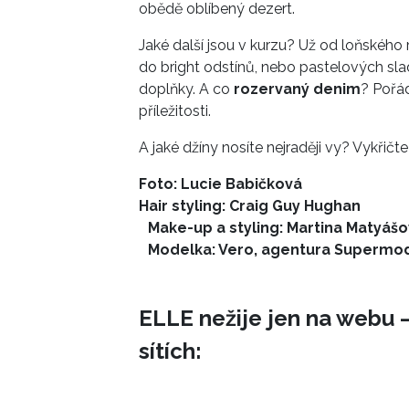
obědě oblíbený dezert.
Jaké další jsou v kurzu? Už od loňského 
do bright odstínů, nebo pastelových sla
doplňky. A co
rozervaný denim
? Pořá
příležitosti.
A jaké džíny nosíte nejraději vy? Vykřičt
Foto: Lucie Babičková
Hair styling: Craig Guy Hughan
Make-up a styling: Martina Matyáš
Modelka: Vero, agentura Supermo
ELLE nežije jen na webu –
sítích: