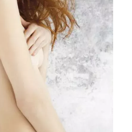
Přihlášením k newsletteru souhlasíte s
Obcho
společnosti BurdaMedia Extra s.r.o.
a potv
Zásadami ochrany soukromí
- BurdaMedia E
pracovat zejména k organizaci a vyhodnocení 
Chcete navíc dostávat i další zajímavé a exkluz
Pokud souhlasíte se zpracováním údajů k tom
soukromí BurdaMedia Extra s.r.o.
, zaškrtnět