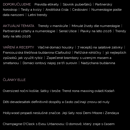
DOPORUČUJEME
Pravidla etikety
|
Slovník puberťáků
|
Partnerský
horoskop
|
Testy a kvízy
|
Andělská čísla
|
Cestování
|
Numerologie podle
data narození
|
Letní trendy
NEWSLETTER
AKTUÁLNÍ TÉMATA
Trendy v manikúře
|
Minulé životy dle numerologie
|
Partnerské vztahy a numerologie
|
Seriál Ulice
|
Plavky na léto 2026
|
Trendy
ODESLAT
boty na léto 2026
VAŘENÍ A RECEPTY
Vláčné domácí housky
|
7 receptů na salátové zálivky
|
Přihlášením k newsletteru souhlasíte s
Obchodními
Francouzská třešňová bublanina (Clafoutis)
|
Pařížské rohlíčky
|
30 nejlepších
podmínkami společnosti BurdaMedia Extra s.r.o.
a
způsobů, jak využít rybíz
|
Zapečené brambory s uzeným masem a
smetanou
|
Domácí iontový nápoj ze tří surovin
|
Nadýchaná bublanina
potvrzujete, že jste se seznámili se
Zásadami
ochrany soukromí
- BurdaMedia Extra s.r.o. bude s
Vašimi údaji pracovat zejména k organizaci a
ČLÁNKY ELLE
vyhodnocení akce a zasílání novinek.
Oversized noční košile, šátky i brože. Trend nona maxxing ovládl Kodaň
Chcete navíc dostávat i další zajímavé a exkluzivní
Děti devadesátek definitivně dospěly a často začínají znovu od nuly
informace od našich partnerů? Pokud souhlasíte se
zpracováním údajů k tomuto účelu podle
Zásad ochrany
Hollywood propadl neslušné značce. Její šaty nosí Demi Moore i Zendaya
soukromí BurdaMedia Extra s.r.o.
, zaškrtněte toto pole.
Champagne O'Clock s Evou Urbanovou: O domově, který zraje s časem