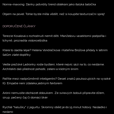
Nonna-maxxing: Dánky potvrdily trend oblékání jako italská babička
Objem na povel: Tohle byste měla vědět, než si koupíte texturizační sprej!
DOPORUČENÉ ČLÁNKY
Terezie Kovalová o rozhodnutí nemít děti: Manželovu vasektomii podpořila i
tchyně, prozradila violoncellistka
Která to sladila lépe? Helena Vondráčková i Kateřina Brožová přidaly k letním
šatům zlaté doplňky
Vedle pražské Ladronky roste bydlení, které nejvíc sází na to, co nestárne.
Architekti dali přednost pohodlí, zeleni a klidným liniím
Patříte mezi nadprůměrně inteligentní? Deset znaků poukazujících na vysoké
IQ. Empatie není zdaleka jediným faktorem
Arónii nemusíte obcházet obloukem. Ze svíravých bobulí připravíte džem,
sirup, pečený čaj či domácí likér
Rychlé "halušky" z jogurtu: Skromný oběd je do 15 minut hotový. Nasladko i
naslano