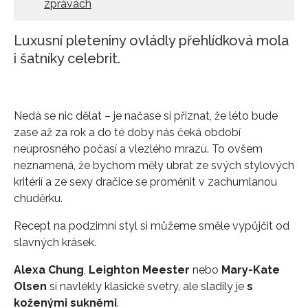
zprávách
Luxusní pleteniny ovládly přehlídková mola
i šatníky celebrit.
Nedá se nic dělat – je načase si přiznat, že léto bude
zase až za rok a do té doby nás čeká období
neúprosného počasí a vlezlého mrazu. To ovšem
neznamená, že bychom měly ubrat ze svých stylových
kritérií a ze sexy dračice se proměnit v zachumlanou
chuděrku.
Recept na podzimní styl si můžeme směle vypůjčit od
slavných krásek.
Alexa Chung
,
Leighton Meester
nebo
Mary-Kate
Olsen
si navlékly klasické svetry, ale sladily je
s
koženými sukněmi
.