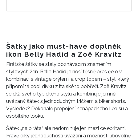
Šátky jako must-have doplněk
ikon Belly Hadid a Zoë Kravitz
Pirátské šátky se staly poznávacím znamením
stylových žen. Bella Hadid je nosí těsně přes čelo v
kombinaci s vintage brýlemi a crop topem – styl, který
připomíná cool dívku z italského pobřeží. Zoë Kravitz
se drží svého typického stylu a kombinuje jemně
uvázaný šátek s jednoduchým tričkem a biker shorts.
Výsledek? Dokonalé propojení nenápadného luxusu a
osobitého looku.
Šátek „na piráta“ ale nedominuje jen mezi celebritami.
Právě díky jednoduchosti uvázání a možnosti libovolně