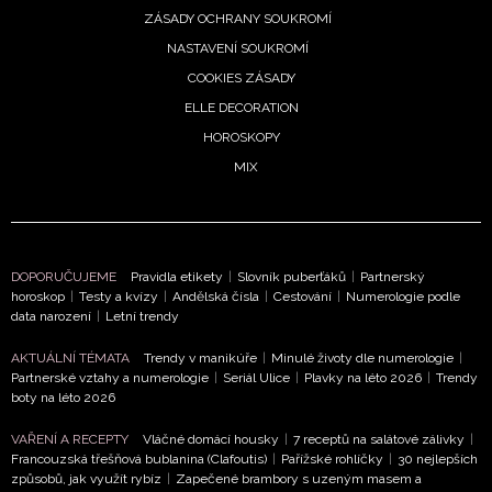
zpracováním údajů k tomuto účelu podle
Zásad ochrany
ZÁSADY OCHRANY SOUKROMÍ
soukromí BurdaMedia Extra s.r.o.
, zaškrtněte toto pole.
NASTAVENÍ SOUKROMÍ
COOKIES ZÁSADY
ELLE DECORATION
HOROSKOPY
MIX
DOPORUČUJEME
Pravidla etikety
|
Slovník puberťáků
|
Partnerský
horoskop
|
Testy a kvízy
|
Andělská čísla
|
Cestování
|
Numerologie podle
data narození
|
Letní trendy
AKTUÁLNÍ TÉMATA
Trendy v manikúře
|
Minulé životy dle numerologie
|
Partnerské vztahy a numerologie
|
Seriál Ulice
|
Plavky na léto 2026
|
Trendy
boty na léto 2026
VAŘENÍ A RECEPTY
Vláčné domácí housky
|
7 receptů na salátové zálivky
|
Francouzská třešňová bublanina (Clafoutis)
|
Pařížské rohlíčky
|
30 nejlepších
způsobů, jak využít rybíz
|
Zapečené brambory s uzeným masem a