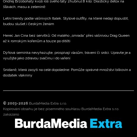
Ondřej Brzobohatý kvůli roli svého táty zhubnul 8 kilo: Drastický detox na
šťávách, masu a zelenině
Letní trendy podle vášnivých Italek. Stylové outfity, na které nedají dopustit,
budou slušet i českým ženám
Herec Jan Cina bez servítků: Od malého „smrada” přes vášnivou Drag Queen
až k romským kořenům a touze po dítěti
Dýňová semínka nevyhazujte, prospívají vlasům, trávení či srdci. Upravte je a
využijte jako zdravou svačinu i do vaření
Snídaně, která zasytí na celé dopoledne: Pomůže správné množství bílkovin a
dostatek vlákniny
© 2003-2026
BurdaMedia Extra s.r.o.
Kopírování obsahu je bez písemného souhlasu BurdaMedia Extra s.r.o.
zakázáno