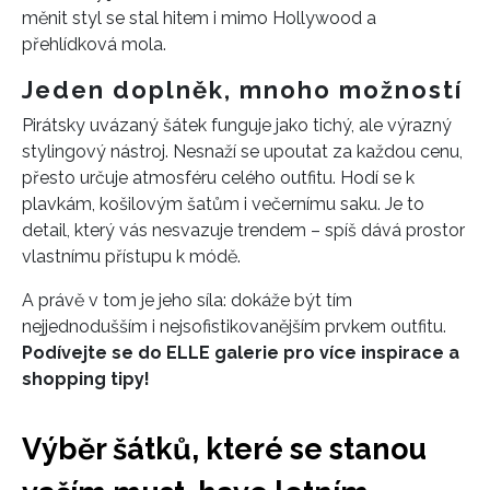
měnit styl se stal hitem i mimo Hollywood a
přehlídková mola.
INFORMACE
Jeden doplněk, mnoho možností
REDAKCE
Pirátsky uvázaný šátek funguje jako tichý, ale výrazný
stylingový nástroj. Nesnaží se upoutat za každou cenu,
přesto určuje atmosféru celého outfitu. Hodí se k
plavkám, košilovým šatům i večernímu saku. Je to
detail, který vás nesvazuje trendem – spíš dává prostor
vlastnímu přístupu k módě.
A právě v tom je jeho síla: dokáže být tím
nejjednodušším i nejsofistikovanějším prvkem outfitu.
Podívejte se do ELLE galerie pro více inspirace a
shopping tipy!
Výběr šátků, které se stanou