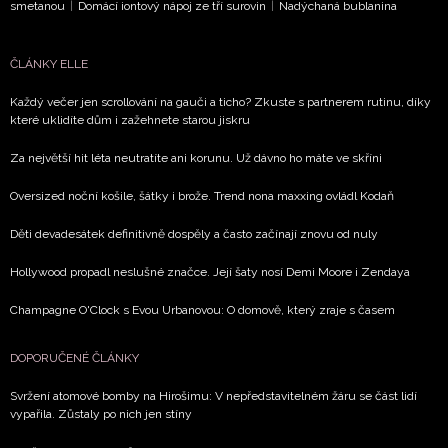
smetanou
|
Domácí iontový nápoj ze tří surovin
|
Nadýchaná bublanina
ČLÁNKY ELLE
Každý večer jen scrollování na gauči a ticho? Zkuste s partnerem rutinu, díky
které uklidíte dům i zažehnete starou jiskru
Za největší hit léta neutratíte ani korunu. Už dávno ho máte ve skříni
Oversized noční košile, šátky i brože. Trend nona maxxing ovládl Kodaň
Děti devadesátek definitivně dospěly a často začínají znovu od nuly
Hollywood propadl neslušné značce. Její šaty nosí Demi Moore i Zendaya
Champagne O'Clock s Evou Urbanovou: O domově, který zraje s časem
DOPORUČENÉ ČLÁNKY
Svržení atomové bomby na Hirošimu: V nepředstavitelném žáru se část lidí
vypařila. Zůstaly po nich jen stíny