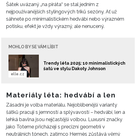
Šátek uvázaný „na piráta“ se stal jedním z
nejpoužívanějších stylingových triků sezóny. Ať už
sáhnete po minimalistickém hedvábí nebo výrazném
potisku, efekt je vždy výrazný, ale nenucený.
MOHLO BY SE VÁM LÍBIT
Trendy léta 2025: 10 minimalistických
šatů ve stylu Dakoty Johnson
elle.cz
Materiály léta: hedvábí a len
Zásadní je volba materiálu. Nejoblíbenější varianty
šátků pracují s jemností a splývavostí – hedvábí, len a
lehká bavlna jsou nejčastější volbou. Luxusní značky
jako Toteme přicházejí s precizní geometrií v
neutrálních tónech, zatímco Hermès zůstává věrný