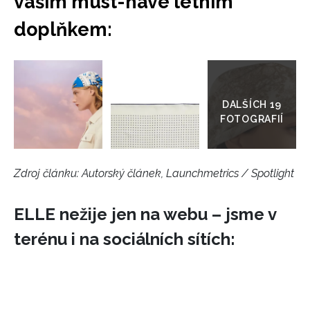
vaším must-have letním
doplňkem:
Přejít
do
galerie
Zdroj článku:
Autorský článek, Launchmetrics / Spotlight
ELLE nežije jen na webu – jsme v
terénu i na sociálních sítích: