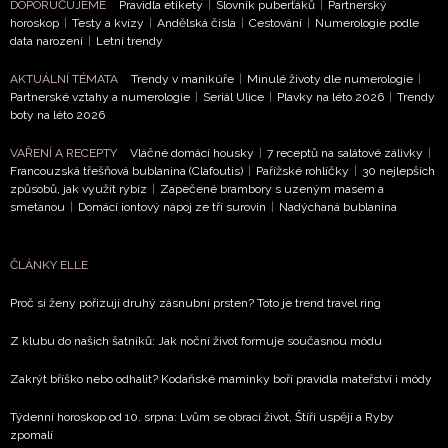
DOPORUČUJEME
Pravidla etikety
|
Slovník puberťáků
|
Partnerský
horoskop
|
Testy a kvízy
|
Andělská čísla
|
Cestování
|
Numerologie podle
data narození
|
Letní trendy
NEWSLETTER
AKTUÁLNÍ TÉMATA
Trendy v manikúře
|
Minulé životy dle numerologie
|
Partnerské vztahy a numerologie
|
Seriál Ulice
|
Plavky na léto 2026
|
Trendy
boty na léto 2026
ODESLAT
VAŘENÍ A RECEPTY
Vláčné domácí housky
|
7 receptů na salátové zálivky
|
Francouzská třešňová bublanina (Clafoutis)
|
Pařížské rohlíčky
|
30 nejlepších
Přihlášením k newsletteru souhlasíte s
Obchodními
způsobů, jak využít rybíz
|
Zapečené brambory s uzeným masem a
podmínkami společnosti BurdaMedia Extra s.r.o.
a
smetanou
|
Domácí iontový nápoj ze tří surovin
|
Nadýchaná bublanina
potvrzujete, že jste se seznámili se
Zásadami
ochrany soukromí
- BurdaMedia Extra s.r.o. bude s
ČLÁNKY ELLE
Vašimi údaji pracovat zejména k organizaci a
vyhodnocení akce a zasílání novinek.
Proč si ženy pořizují druhý zásnubní prsten? Toto je trend travel ring
Chcete navíc dostávat i další zajímavé a exkluzivní
Z klubu do našich šatníků: Jak noční život formuje současnou módu
informace od našich partnerů? Pokud souhlasíte se
zpracováním údajů k tomuto účelu podle
Zásad ochrany
Zakrýt bříško nebo odhalit? Kodaňské maminky boří pravidla mateřství i módy
soukromí BurdaMedia Extra s.r.o.
, zaškrtněte toto pole.
Týdenní horoskop od 10. srpna: Lvům se obrací život, Štíři uspějí a Ryby
zpomalí