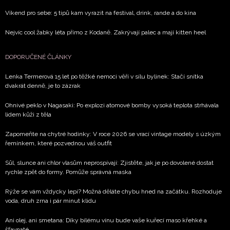
Víkend pro sebe: 5 tipů kam vyrazit na festival, drink, rande a do kina
Nejvíc cool žabky léta přímo z Kodaně. Zakrývají palec a mají kitten heel
DOPORUČENÉ ČLÁNKY
Lenka Termerová 15 let po těžké nemoci věří v sílu bylinek: Stačí snítka
dvakrát denně, je to zázrak
Ohnivé peklo v Nagasaki: Po explozi atomové bomby vysoká teplota strhávala
lidem kůži z těla
Zapomeňte na chytré hodinky: V roce 2026 se vrací vintage modely s úzkým
řemínkem, které pozvednou váš outfit
Sůl, slunce ani chlor vlasům neprospívají: Zjistěte, jak je po dovolené dostat
rychle zpět do formy. Pomůže správná maska
Rýže se vám vždycky lepí? Možná děláte chybu hned na začátku. Rozhoduje
voda, druh zrna i pár minut klidu
Ani olej, ani smetana: Díky bílému vínu bude vaše kuřecí maso křehké a
šťavnaté