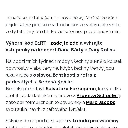
Je načase uvítat v šatníku nové délky. Možná, že vám
přijde sukně pod kolena trochu konzervativní, ale věřte,
že ty letošní jsou daleko víc sexy než prvoplánové mini.
Výherní kód B1RT
-
zadejte zde
a vyhrajte
vstupenky na koncert Dana Bárty a Dary Rolins.
Na podzimních týdnech módy všechny sukně o kousek
povyrostly – aby taky ne, když všechny trendy jdou
ruku v ruce s
oslavou ženskosti a retra z
padesátých a šedesátých let
.
Nejdelší představil
Salvatore Ferragamo
, který délku
protáhl až ke kotníkům, pánové z
Proenza Schouler
jí
zase dali formu lehounké pavučinky a
Marc Jacobs
svou sukni navrhl z taftového tvrďáku.
Sukně v délce pod čéšku jsou
v trendu pro všechny
styly
– od romantických baletek, přes minimalistické