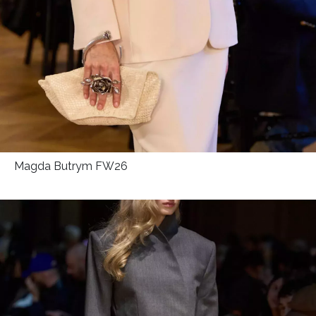
Magda Butrym FW26