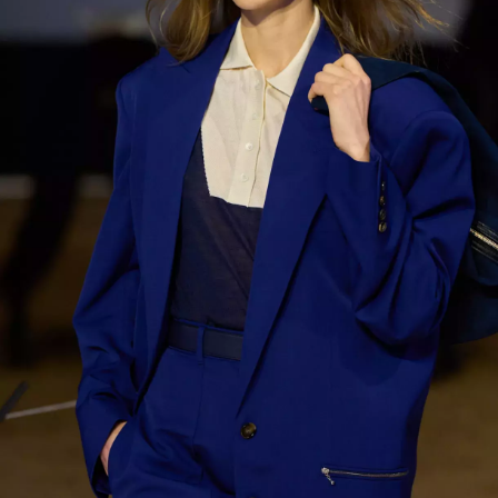
Přihlášením k newsletteru souhlasíte s
Obchodními
podmínkami společnosti BurdaMedia Extra s.r.o.
a
potvrzujete, že jste se seznámili se
Zásadami
ochrany soukromí
- BurdaMedia Extra s.r.o. bude s
Vašimi údaji pracovat zejména k organizaci a
vyhodnocení akce a zasílání novinek.
Chcete navíc dostávat i další zajímavé a exkluzivní
informace od našich partnerů? Pokud souhlasíte se
zpracováním údajů k tomuto účelu podle
Zásad ochrany
soukromí BurdaMedia Extra s.r.o.
, zaškrtněte toto pole.