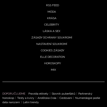
RSS FEED
MÓDA
KRÁSA
CELEBRITY
LÁSKA A SEX
ZÁSADY OCHRANY SOUKROMÍ
NASTAVENÍ SOUKROMÍ
COOKIES ZÁSADY
ELLE DECORATION
HOROSKOPY
MIX
DOPORUČUJEME
Pravidla etikety
|
Slovník puberťáků
|
Partnerský
horoskop
|
Testy a kvízy
|
Andělská čísla
|
Cestování
|
Numerologie podle
data narození
|
Letní trendy