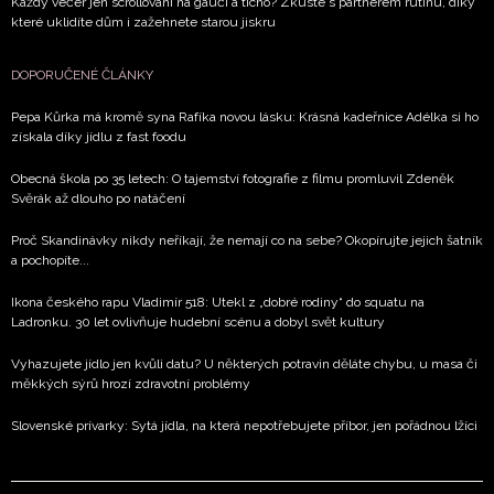
Každý večer jen scrollování na gauči a ticho? Zkuste s partnerem rutinu, díky
které uklidíte dům i zažehnete starou jiskru
DOPORUČENÉ ČLÁNKY
Pepa Kůrka má kromě syna Rafíka novou lásku: Krásná kadeřnice Adélka si ho
získala díky jídlu z fast foodu
Obecná škola po 35 letech: O tajemství fotografie z filmu promluvil Zdeněk
Svěrák až dlouho po natáčení
Proč Skandinávky nikdy neříkají, že nemají co na sebe? Okopírujte jejich šatník
a pochopíte...
Ikona českého rapu Vladimír 518: Utekl z „dobré rodiny“ do squatu na
Ladronku. 30 let ovlivňuje hudební scénu a dobyl svět kultury
Vyhazujete jídlo jen kvůli datu? U některých potravin děláte chybu, u masa či
měkkých sýrů hrozí zdravotní problémy
Slovenské prívarky: Sytá jídla, na která nepotřebujete příbor, jen pořádnou lžíci