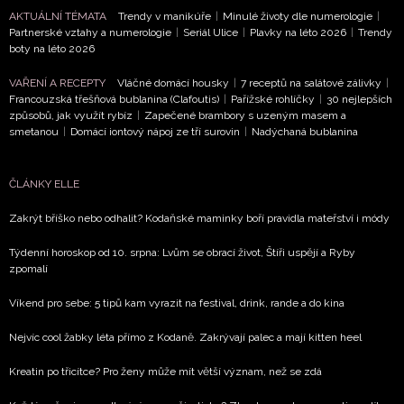
AKTUÁLNÍ TÉMATA
Trendy v manikúře
|
Minulé životy dle numerologie
|
NEWSLETTER
Partnerské vztahy a numerologie
|
Seriál Ulice
|
Plavky na léto 2026
|
Trendy
boty na léto 2026
ODESLAT
VAŘENÍ A RECEPTY
Vláčné domácí housky
|
7 receptů na salátové zálivky
|
Francouzská třešňová bublanina (Clafoutis)
|
Pařížské rohlíčky
|
30 nejlepších
způsobů, jak využít rybíz
|
Zapečené brambory s uzeným masem a
Přihlášením k newsletteru souhlasíte s
Obchodními
smetanou
|
Domácí iontový nápoj ze tří surovin
|
Nadýchaná bublanina
podmínkami společnosti BurdaMedia Extra s.r.o.
a
potvrzujete, že jste se seznámili se
Zásadami
ochrany soukromí
- BurdaMedia Extra s.r.o. bude s
ČLÁNKY ELLE
Vašimi údaji pracovat zejména k organizaci a
Zakrýt bříško nebo odhalit? Kodaňské maminky boří pravidla mateřství i módy
vyhodnocení akce a zasílání novinek.
Týdenní horoskop od 10. srpna: Lvům se obrací život, Štíři uspějí a Ryby
Chcete navíc dostávat i další zajímavé a exkluzivní
zpomalí
informace od našich partnerů? Pokud souhlasíte se
zpracováním údajů k tomuto účelu podle
Zásad ochrany
Víkend pro sebe: 5 tipů kam vyrazit na festival, drink, rande a do kina
soukromí BurdaMedia Extra s.r.o.
, zaškrtněte toto pole.
Nejvíc cool žabky léta přímo z Kodaně. Zakrývají palec a mají kitten heel
Kreatin po třicítce? Pro ženy může mít větší význam, než se zdá