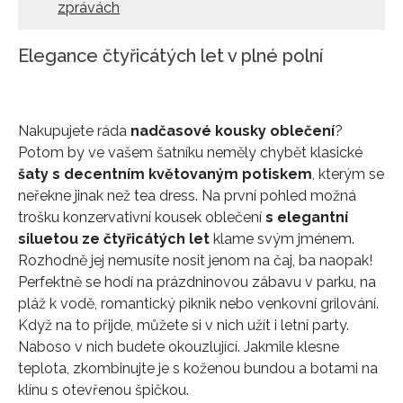
zprávách
Elegance čtyřicátých let v plné polní
Nakupujete ráda
nadčasové kousky oblečení
?
Potom by ve vašem šatníku neměly chybět klasické
šaty s decentním květovaným potiskem
, kterým se
neřekne jinak než tea dress. Na první pohled možná
trošku konzervativní kousek oblečení
s elegantní
siluetou ze čtyřicátých let
klame svým jménem.
Rozhodně jej nemusíte nosit jenom na čaj, ba naopak!
Perfektně se hodí na prázdninovou zábavu v parku, na
pláž k vodě, romantický piknik nebo venkovní grilování.
Když na to přijde, můžete si v nich užít i letní party.
Naboso v nich budete okouzlující. Jakmile klesne
teplota, zkombinujte je s koženou bundou a botami na
klínu s otevřenou špičkou.