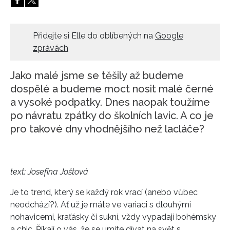
HOME
Přidejte si Elle do oblíbených na
Google
zprávách
Jako malé jsme se těšily až budeme
dospělé a budeme moct nosit malé černé
a vysoké podpatky. Dnes naopak toužíme
po návratu zpátky do školních lavic. A co je
pro takové dny vhodnějšího než lacláče?
text: Josefína Joštová
Je to trend, který se každý rok vrací (anebo vůbec
neodchází?). Ať už je máte ve variaci s dlouhými
nohavicemi, kraťásky či sukní, vždy vypadají bohémsky
a chic. Říkají o vás, že se umíte dívat na svět s