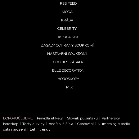
RSS FEED
MÓDA
KRÁSA
CELEBRITY
LÁSKA A SEX
ZÁSADY OCHRANY SOUKROMÍ
NASTAVENÍ SOUKROMÍ
COOKIES ZÁSADY
ELLE DECORATION
HOROSKOPY
MIX
DOPORUČUJEME
Pravidla etikety
|
Slovník puberťáků
|
Partnerský
horoskop
|
Testy a kvízy
|
Andělská čísla
|
Cestování
|
Numerologie podle
data narození
|
Letní trendy