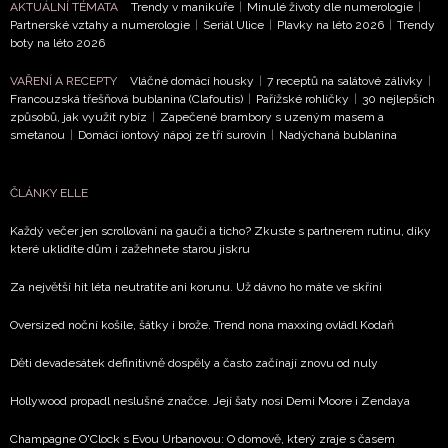
AKTUÁLNÍ TÉMATA
Trendy v manikúře
|
Minulé životy dle numerologie
|
NEWSLETTER
Partnerské vztahy a numerologie
|
Seriál Ulice
|
Plavky na léto 2026
|
Trendy
boty na léto 2026
ODESLAT
VAŘENÍ A RECEPTY
Vláčné domácí housky
|
7 receptů na salátové zálivky
|
Francouzská třešňová bublanina (Clafoutis)
|
Pařížské rohlíčky
|
30 nejlepších
způsobů, jak využít rybíz
|
Zapečené brambory s uzeným masem a
Přihlášením k newsletteru souhlasíte s
Obchodními
smetanou
|
Domácí iontový nápoj ze tří surovin
|
Nadýchaná bublanina
podmínkami společnosti BurdaMedia Extra s.r.o.
a
potvrzujete, že jste se seznámili se
Zásadami
ČLÁNKY ELLE
ochrany soukromí
- BurdaMedia Extra s.r.o. bude s
Vašimi údaji pracovat zejména k organizaci a
Každý večer jen scrollování na gauči a ticho? Zkuste s partnerem rutinu, díky
vyhodnocení akce a zasílání novinek.
které uklidíte dům i zažehnete starou jiskru
Chcete navíc dostávat i další zajímavé a exkluzivní
Za největší hit léta neutratíte ani korunu. Už dávno ho máte ve skříni
informace od našich partnerů? Pokud souhlasíte se
Oversized noční košile, šátky i brože. Trend nona maxxing ovládl Kodaň
zpracováním údajů k tomuto účelu podle
Zásad ochrany
soukromí BurdaMedia Extra s.r.o.
, zaškrtněte toto pole.
Děti devadesátek definitivně dospěly a často začínají znovu od nuly
Hollywood propadl neslušné značce. Její šaty nosí Demi Moore i Zendaya
Champagne O'Clock s Evou Urbanovou: O domově, který zraje s časem