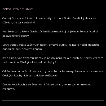
DOPORUČENÉ ČLÁNKY
Ondřej Brzobohatý kvůli roli svého táty zhubnul 8 kilo: Drastický detox na
šťávách, masu a zelenině
Král televizní zábavy Gustav Oplustil se nespokojil s jednou ženou: Vzal si
postupně dvě sestry
Letní trendy podle vášnivých Italek. Stylové outfity, na které nedají dopustit,
budou slušet i českým ženám
Kvíz z českých frazémů: Každý je někdy používá, ale jejich skutečný význam
zná málokdo. Obstojíte bez jediné chyby?
Od Pohlreicha po Sandtnerovou: 15 receptů podle slavných osobností, které se v
českých kuchyních vaří z dobrého důvodu
Drobenková buchta se švestkami: Video poradí, jak na tuhle hrnkovou
rychlovku