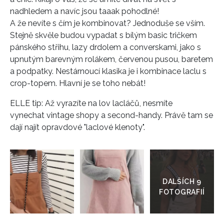
nadhledem a navíc jsou taaak pohodlné!
A že nevíte s čím je kombinovat? Jednoduše se vším.
Stejně skvěle budou vypadat s bílým basic tričkem
pánského střihu, lazy drdolem a converskami, jako s
upnutým barevným rolákem, červenou pusou, baretem
a podpatky. Nestárnoucí klasika je i kombinace laclu s
crop-topem. Hlavní je se toho nebát!
ELLE
tip: Až vyrazíte na lov lacláčů, nesmíte
vynechat vintage shopy a second-handy. Právě tam se
dají najít opravdové "laclové klenoty".
Přejít
do
galerie